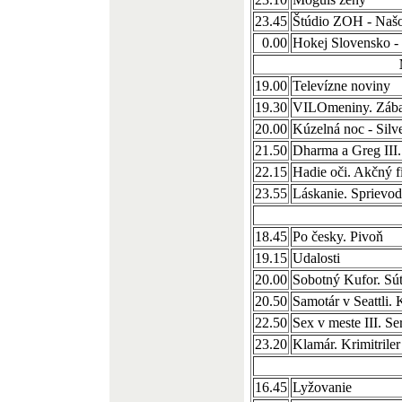
23.45
Štúdio ZOH - Naš
0.00
Hokej Slovensko 
19.00
Televízne noviny
19.30
VILOmeniny. Zába
20.00
Kúzelná noc - Silv
21.50
Dharma a Greg III
22.15
Hadie oči. Akčný 
23.55
Láskanie. Sprievod
18.45
Po česky. Pivoň
19.15
Udalosti
20.00
Sobotný Kufor. Sú
20.50
Samotár v Seattli
22.50
Sex v meste III. S
23.20
Klamár. Krimitril
16.45
Lyžovanie