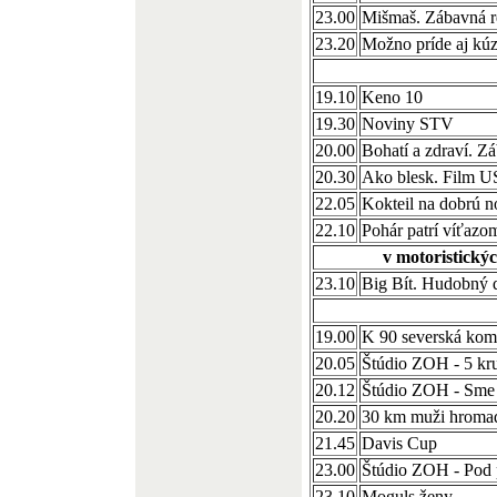
23.00
Mišmaš. Zábavná r
23.20
Možno príde aj kú
19.10
Keno 10
19.30
Noviny STV
20.00
Bohatí a zdraví. Z
20.30
Ako blesk. Film 
22.05
Kokteil na dobrú n
22.10
Pohár patrí víťazo
v motoristickýc
23.10
Big Bít. Hudobný
19.00
K 90 severská kom
20.05
Štúdio ZOH - 5 kr
20.12
Štúdio ZOH - Sme 
20.20
30 km muži hromad
21.45
Davis Cup
23.00
Štúdio ZOH - Pod 
23.10
Moguls ženy