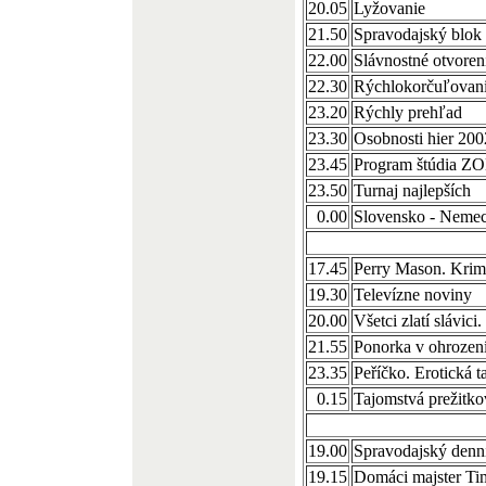
20.05
Lyžovanie
21.50
Spravodajský blok
22.00
Slávnostné otvore
22.30
Rýchlokorčuľovan
23.20
Rýchly prehľad
23.30
Osobnosti hier 200
23.45
Program štúdia Z
23.50
Turnaj najlepších
0.00
Slovensko - Nemec
17.45
Perry Mason. Krim
19.30
Televízne noviny
20.00
Všetci zlatí slávici
21.55
Ponorka v ohrozen
23.35
Peříčko. Erotická 
0.15
Tajomstvá prežitkov
19.00
Spravodajský denn
19.15
Domáci majster Ti