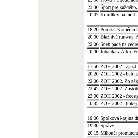
23.30
Šport pre každého.
0.05
Konflikty na mori.
18.20
Pomsta. Komédia
20.00
Bláznivá runway. 
22.00
Sneh padá na ced
0.00
Johanka z Arku. F
17.50
ZOH 2002 - zjazd 
20.20
ZOH 2002 - beh na
22.00
ZOH 2002. Zo záku
22.45
ZOH 2002. Zostrih
23.00
ZOH 2002 - freesty
0.45
ZOH 2002 - hokej
19.00
Spolková krajina d
19.30
Správy
20.15
Milionár prominen