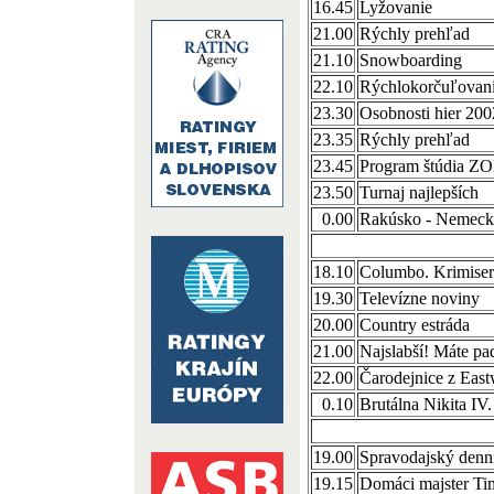
16.45
Lyžovanie
21.00
Rýchly prehľad
21.10
Snowboarding
22.10
Rýchlokorčuľovan
23.30
Osobnosti hier 200
23.35
Rýchly prehľad
23.45
Program štúdia Z
23.50
Turnaj najlepších
0.00
Rakúsko - Nemeck
18.10
Columbo. Krimise
19.30
Televízne noviny
20.00
Country estráda
21.00
Najslabší! Máte pa
22.00
Čarodejnice z Ea
0.10
Brutálna Nikita IV
19.00
Spravodajský denn
19.15
Domáci majster Ti