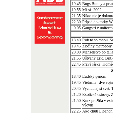
19.45
Bugs Bunny a pria
19.55
Missis 2002
21.35
Nikto nie je dokon
22.30
Prípad doktorky Wi
0.05
Gangstri v unifor
18.40
Rob to so mnou. S
19.45
Zločiny metropoly
20.00
Manželstvo po tali
21.55
Uštvaný Eric. Brit.
22.45
Pravá láska. Kom
18.40
Ľudský genóm
19.45
Vietnam - dve vojn
20.45
Vychutnaj si svet.
21.20
Exotické ostrovy.
21.50
Kurz prežitia v e
výcvik
22.25
Ako chutí Libanon