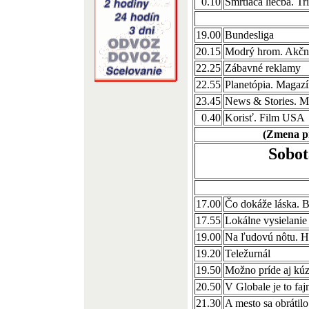
0.10
Smrtiaca liečba. T
19.00
Bundesliga
20.15
Modrý hrom. Akčn
22.25
Zábavné reklamy
22.55
Planetópia. Magaz
23.45
News & Stories. M
0.40
Korisť. Film USA
(Zmena p
Sobot
17.00
Čo dokáže láska. B
17.55
Lokálne vysielanie
19.00
Na ľudovú nôtu. H
19.20
Teležurnál
19.50
Možno príde aj kúz
20.50
V Globale je to fa
21.30
A mesto sa obrátilo