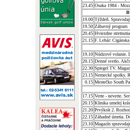
23.45
Osaka 1984 - Mozar
B
19.00
Týždeň. Spravodaj
19.50
Zábavný program
20.45
Hviezdne stretnutia
21.15
F. Lehár: Cigánska
19.10
Núdzové volanie. 
20.15
Denné svetlo. Akč
22.30
Spiegel TV. Magaz
23.15
Nemecké spolky. R
0.15
Mestečko South Pa
17.15
Verte - neverte. Se
20.15
Klinika umelej krá
21.20
Prvýkrát 2. Rozho
22.15
Záhadné úmrtia. D
23.10
Magazín spravodaj