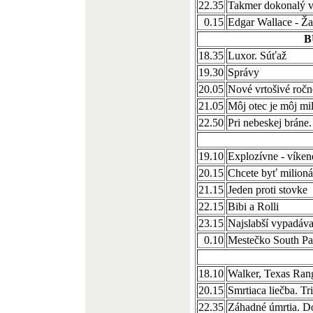
22.35
Takmer dokonalý v
0.15
Edgar Wallace - Ž
B
18.35
Luxor. Súťaž
19.30
Správy
20.05
Nové vrtošivé ročn
21.05
Môj otec je môj mi
22.50
Pri nebeskej bráne
19.10
Explozívne - víken
20.15
Chcete byť milion
21.15
Jeden proti stovke
22.15
Bibi a Rolli
23.15
Najslabší vypadáv
0.10
Mestečko South Pa
18.10
Walker, Texas Ran
20.15
Smrtiaca liečba. T
22.35
Záhadné úmrtia. D