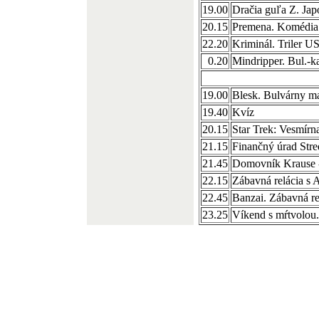
19.00
Dračia guľa Z. Jap
20.15
Premena. Komédi
22.20
Kriminál. Triler U
0.20
Mindripper. Bul.-kan
19.00
Blesk. Bulvárny m
19.40
Kvíz
20.15
Star Trek: Vesmírn
21.15
Finančný úrad Stre
21.45
Domovník Krause -
22.15
Zábavná relácia s
22.45
Banzai. Zábavná re
23.25
Víkend s mŕtvolou