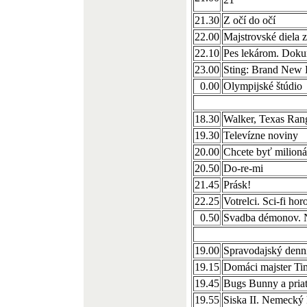
21.30
Z očí do očí
22.00
Majstrovské diela 
22.10
Pes lekárom. Dok
23.00
Sting: Brand New 
0.00
Olympijské štúdio
18.30
Walker, Texas Ran
19.30
Televízne noviny
20.00
Chcete byť milion
20.50
Do-re-mi
21.45
Prásk!
22.25
Votrelci. Sci-fi ho
0.50
Svadba démonov. 
19.00
Spravodajský denn
19.15
Domáci majster Ti
19.45
Bugs Bunny a pria
19.55
Siska II. Nemecký 