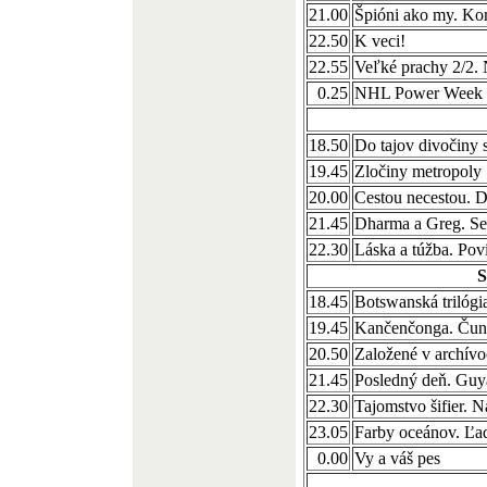
21.00
Špióni ako my. K
22.50
K veci!
22.55
Veľké prachy 2/2. 
0.25
NHL Power Week
18.50
Do tajov divočiny 
19.45
Zločiny metropoly
20.00
Cestou necestou.
21.45
Dharma a Greg. Se
22.30
Láska a túžba. Po
18.45
Botswanská trilógi
19.45
Kančenčonga. Čund
20.50
Založené v archív
21.45
Posledný deň. Guy
22.30
Tajomstvo šifier. N
23.05
Farby oceánov. Ľa
0.00
Vy a váš pes