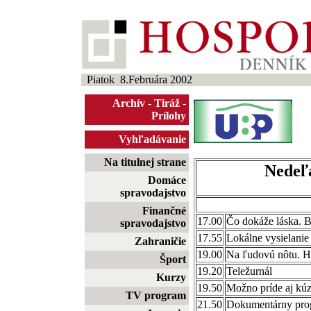
Piatok 8.Februára 2002
Archív
-
Tiráž
-
Prílohy
Vyhľadávanie
Na titulnej strane
Nedeľa
Domáce
spravodajstvo
Finančné
17.00
Čo dokáže láska. B
spravodajstvo
17.55
Lokálne vysielanie
Zahraničie
19.00
Na ľudovú nôtu. H
Šport
19.20
Teležurnál
Kurzy
19.50
Možno príde aj kúz
TV program
21.50
Dokumentárny pro