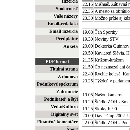
Inzercia
22.15
Mišmaš. Zábavná r
Spoločnosť
22.35
A mesto sa obrátilo
Vaše názory
23.30
Možno príde aj kúz
Email-redakcia
Email-inzercia
19.08
Ťah Športky
Predplatné
19.30
Noviny STV
20.00
Doktorka Quinnová
Anketa
20.50
Kaviareň Slávia. H
21.35
Krížom-krážom
PDF formát
21.50
Čo nezmazal ani 
Titulná strana
22.40
Rýchle kolesá. Kan
Z domova
23.25
Týždeň v parlamen
Podnikové spektrum
Zahranicie
19.05
Našou kamerou
Podnikateľ a štýl
19.20
Štúdio ZOH - Sme 
Veda/Kultúra
19.25
Skoky K 90
Digitálny svet
20.00
Davis Cup 2002. 
Finančné komentáre
2.00
Štúdio ZOH - Pod 
Šport