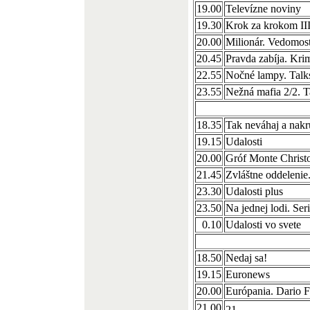
19.00
Televízne noviny
19.30
Krok za krokom II
20.00
Milionár. Vedomos
20.45
Pravda zabíja. Kri
22.55
Nočné lampy. Talk
23.55
Nežná mafia 2/2. Ta
18.35
Tak neváhaj a nakr
19.15
Udalosti
20.00
Gróf Monte Christo
21.45
Zvláštne oddelenie.
23.30
Udalosti plus
23.50
Na jednej lodi. Se
0.10
Udalosti vo svete
18.50
Nedaj sa!
19.15
Euronews
20.00
Európania. Dario 
21.00
21