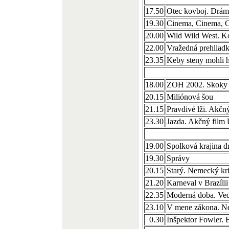
17.50
Otec kovboj. Drá
19.30
Cinema, Cinema, 
20.00
Wild Wild West. 
22.00
Vražedná prehliadka
23.35
Keby steny mohli 
18.00
ZOH 2002. Skoky 
20.15
Miliónová šou
21.15
Pravdivé lži. Akč
23.30
Jazda. Akčný fil
19.00
Spolková krajina d
19.30
Správy
20.15
Starý. Nemecký kri
21.20
Karneval v Brazílii
22.35
Moderná doba. Ve
23.10
V mene zákona. Ne
0.30
Inšpektor Fowler. B