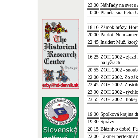
23.00
Náhľady na svet s 
0.00
Planéta sira Petra 
18.10
Zámok hrôzy. Hor
20.00
Patriot. Nem.-amer
22.45
Insider: Muž, ktor
16.25
ZOH 2002 - zjazd 
na lyžiach
20.55
ZOH 2002 - snoubo
22.00
ZOH 2002. Zo záku
22.45
ZOH 2002. Zostrih
23.00
ZOH 2002 - rýchlo
23.55
ZOH 2002 - hokej
19.00
Spolková krajina d
19.30
Správy
20.15
Bláznivo dobré. F
22.00
Takmer perfektný r