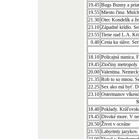
19.45
Bugs Bunny a pria
19.55
Miesto činu: Mních
21.30
Otec Kondelík a ž
23.10
Západné krídlo. S
23.55
Tiene nad L.A. Kr
0.40
Cesta ku sláve. Se
18.10
Policajná stanica. 
19.45
Zločiny metropoly
20.00
Valentina. Nemeck
21.35
Rob to so mnou. S
22.25
Sex ako má byť. D
23.10
Ostermanov víkend
18.40
Poklady. Kráľovsk
19.45
Divoké more. V ne
20.50
Život v oceáne
21.55
Labyrinty jazykov. 
23.00
Floyd v Stredomorí