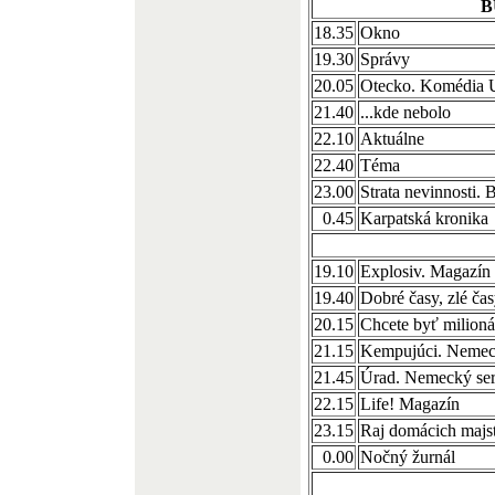
B
18.35
Okno
19.30
Správy
20.05
Otecko. Komédia
21.40
...kde nebolo
22.10
Aktuálne
22.40
Téma
23.00
Strata nevinnosti. B
0.45
Karpatská kronika
19.10
Explosiv. Magazín
19.40
Dobré časy, zlé ča
20.15
Chcete byť milion
21.15
Kempujúci. Nemeck
21.45
Úrad. Nemecký ser
22.15
Life! Magazín
23.15
Raj domácich majs
0.00
Nočný žurnál