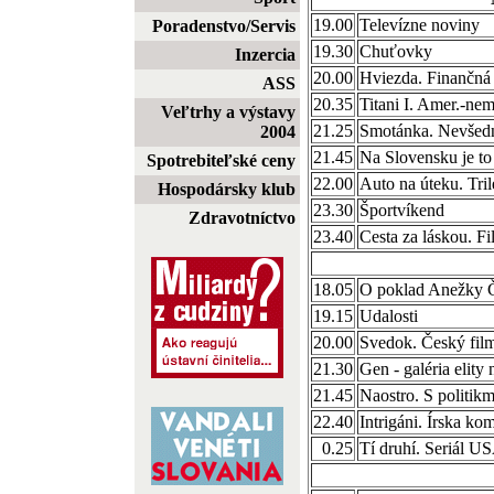
19.00
Televízne noviny
Poradenstvo/Servis
19.30
Chuťovky
Inzercia
20.00
Hviezda. Finančná
ASS
20.35
Titani I. Amer.-nem.
Veľtrhy a výstavy
21.25
Smotánka. Nevšedn
2004
21.45
Na Slovensku je to 
Spotrebiteľské ceny
22.00
Auto na úteku. Tri
Hospodársky klub
23.30
Športvíkend
Zdravotníctvo
23.40
Cesta za láskou. 
18.05
O poklad Anežky Č
19.15
Udalosti
20.00
Svedok. Český fil
21.30
Gen - galéria elity
21.45
Naostro. S politik
22.40
Intrigáni. Írska ko
0.25
Tí druhí. Seriál U