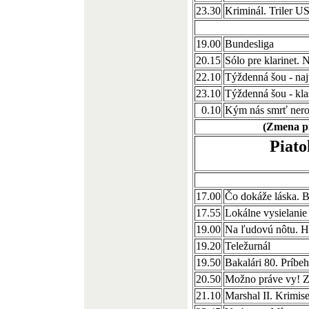
23.30
Kriminál. Triler U
19.00
Bundesliga
20.15
Sólo pre klarinet. 
22.10
Týždenná šou - naj
23.10
Týždenná šou - kla
0.10
Kým nás smrť nero
(Zmena p
Piato
17.00
Čo dokáže láska. B
17.55
Lokálne vysielanie
19.00
Na ľudovú nôtu. H
19.20
Teležurnál
19.50
Bakalári 80. Príbeh
20.50
Možno práve vy! Z
21.10
Marshal II. Krimis