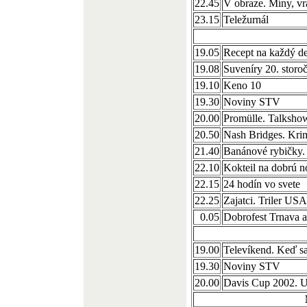
22.45
V obraze. Míny, vr
23.15
Teležurnál
19.05
Recept na každý d
19.08
Suveníry 20. storoč
19.10
Keno 10
19.30
Noviny STV
20.00
Promülle. Talksho
20.50
Nash Bridges. Kri
21.40
Banánové rybičky.
22.10
Kokteil na dobrú n
22.15
24 hodín vo svete
22.25
Zajatci. Triler USA
0.05
Dobrofest Trnava a
19.00
Televíkend. Keď s
19.30
Noviny STV
20.00
Davis Cup 2002. 