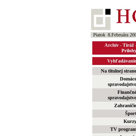
Piatok 8.Februára 20
Archív
-
Tiráž
Príloh
Vyhľadávani
Na titulnej stran
Domác
spravodajstv
Finančn
spravodajstv
Zahraniči
Špor
Kurz
TV progra