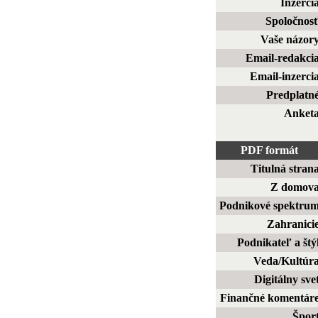
Inzerci
Spoločnos
Vaše názor
Email-redakci
Email-inzerci
Predplatn
Anket
PDF formát
Titulná stran
Z domov
Podnikové spektru
Zahranici
Podnikateľ a štý
Veda/Kultúr
Digitálny sve
Finančné komentár
Špor