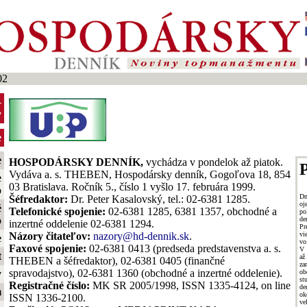
02
-
y
e
e
HOSPODÁRSKY DENNÍK,
vychádza v pondelok až piatok.
P
Vydáva a. s. THEBEN, Hospodársky denník, Gogoľova 18, 854
e
03 Bratislava. Ročník 5., číslo 1 vyšlo 17. februára 1999.
o
Dn
Šéfredaktor:
Dr. Peter Kasalovský, tel.: 02-6381 1285.
oj
é
Telefonické spojenie:
02-6381 1285, 6381 1357, obchodné a
po
o
de
inzertné oddelenie 02-6381 1294.
Pr
vi
Názory čitateľov:
nazory@hd-dennik.sk
.
e
vo
Faxové spojenie:
02-6381 0413 (predseda predstavenstva a. s.
V 
t
až
THEBEN a šéfredaktor), 02-6381 0405 (finančné
za
spravodajstvo), 02-6381 1360 (obchodné a inzertné oddelenie).
ob
y
st
Registračné číslo:
MK SR 2005/1998, ISSN 1335-4124, on line
de
m
ok
ISSN 1336-2100.
ve