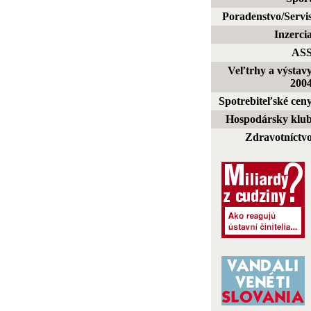
Poradenstvo/Servi
Inzerci
AS
Veľtrhy a výstav
200
Spotrebiteľské cen
Hospodársky klu
Zdravotníctv