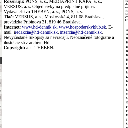
a
Rozširujú:
PONS, a. s., MEDIAPRINT KAPA, a. s.,
mn
al
VERSUS, a. s. Objednávky na predplatné prijíma:
sn
ť
te
Vydavateľstvo THEBEN, a. s., PONS, a. s.
na
y
Tlač:
VERSUS, a. s., Moskovská 4, 811 08 Bratislava,
vy
17
prevádzka Pribinova 21, 819 46 Bratislava.
a
Internet:
www.hd-dennik.sk
,
www.hospodarskyklub.sk
. E-
A
a
mail: i
redakcia@hd-dennik.sk
,
inzercia@hd-dennik.sk
.
A
Nevyžiadané rukopisy sa nevracajú. Neoznačené fotografie a
é
B
ilustrácie sú z archívu Hd.
B
a
B
Copyright:
a. s. THEBEN.
B
B
B
F
a
H
I
a
K
K
m
L
e
L
M
l
M
O
a
P
P
t
R
e
S
Š
t