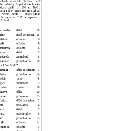
ohých miestach občasný dážď
ebo prehánky. Popoludní sa hranica
eženia zníži na 1000 m. Nočná
plota 4 až 0, denná teplota 6 až 10,
 severe okolo 3 stupne.Slnko
jde zajtra o 7.11 a zapadne o
.01 hod.
msterdam
dážď
10
tény
malá oblačnosť
16
elehrad
oblačno
8
erlín
oblačno
9
ratislava
oblačno
6
rusel
dážď
9
udapešť
zamračené
6
ukurešť
polooblačno
10
rankfurt dážď
7
elsinki
dážď so snehom
1
stanbul
polooblačno
14
odaň
jasno
8
yjev
zamračené
5
isabon
slnečno
16
ondýn
dážď
10
adrid
polojasno
15
oskva
dážď so snehom
2
slo
polojasno
6
aríž
dážď
7
raha
polooblačno
6
ím
polooblačno
15
ofia
oblačno
11
tokholm
oblačno
5