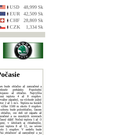
USD
48,999 Sk
EUR
42,509 Sk
CHF
28,869 Sk
CZK
1,334 Sk
očasie
es bude oblačno až zamračené a
edinele prehánky. Popoludní
lojasno až oblačno. Najvyššia
nná teplota 4 až 8 stupňov.
evažne západný, na východe južný
etor 2 až 5 m/s. Teplota na horách
 výške 1500 m okolo 0 stupňov.
sobotu bude polooblačno, časom
 oblačno, cez deň od západu až
mračené a na mnohých miestach
časný dážď. Nočná teplota 1 až -3
upne, v údoliach aj chladnejšie,
nná teplota 8 až 12, na severe
olo 5 stupňov. V nedeľu bude
ľká oblačnosť až zamračené a na