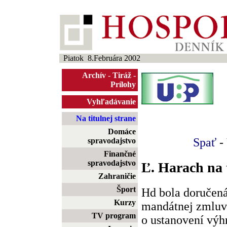
Piatok 8.Februára 2002
Archív
-
Tiráž
-
Prílohy
Vyhľadávanie
Na titulnej strane
Domáce
Spať
-
spravodajstvo
Finančné
spravodajstvo
Ľ. Harach na
Zahraničie
Šport
Hd bola doručená
Kurzy
mandátnej zmlu
TV program
o ustanovení výh