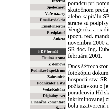
Inzercia
poradcu pri pote
Spoločnosť
skutočnom predaj
Vaše názory
alebo kapitálu SPP
Email-redakcia
strane sú podpis
Email-inzercia
Vengerika a ria
Predplatné
(pozn. red. mand
Anketa
novembra 2000 a 
SR doc. Ing. Ľub
PDF formát
februára 2001.
Titulná strana
Z domova
Dnes šéfredaktor
Podnikové spektrum
fotokópiu dokume
Zahranicie
hospodárstva SR 
Podnikateľ a štýl
požiadavkou o jej
Veda/Kultúra
poradcovia Hd s
Digitálny svet
inkriminovanej z
Finančné komentáre
bola uzatvorená
Šport