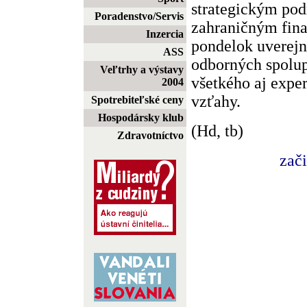
strategickým po
Poradenstvo/Servis
zahraničným fin
Inzercia
pondelok uverejn
ASS
odborných spolu
Veľtrhy a výstavy
všetkého aj expe
2004
vzťahy.
Spotrebiteľské ceny
Hospodársky klub
(Hd, tb)
Zdravotníctvo
zač