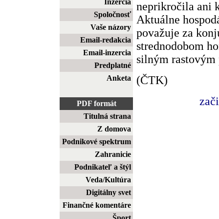
Inzercia
neprikročila ani 
Spoločnosť
Aktuálne hospod
Vaše názory
považuje za konj
Email-redakcia
strednodobom hor
Email-inzercia
silným rastovým 
Predplatné
(ČTK)
Anketa
zač
PDF formát
Titulná strana
Z domova
Podnikové spektrum
Zahranicie
Podnikateľ a štýl
Veda/Kultúra
Digitálny svet
Finančné komentáre
Šport