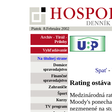
Piatok 8.Februára 2002
Archív
-
Tiráž
-
Prílohy
Vyhľadávanie
Na titulnej strane
Domáce
Spať
-
spravodajstvo
Finančné
spravodajstvo
Rating ostáva
Zahraničie
Šport
Medzinárodná ra
Kurzy
Moody's ponecha
TV program
nezmenené na stu