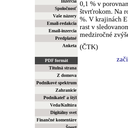
Inzercia
0,1 % v porovnan
Spoločnosť
štvrťrokom. Na ro
Vaše názory
%. V krajinách 
Email-redakcia
rast v sledovano
Email-inzercia
medziročné zvýše
Predplatné
(ČTK)
Anketa
zač
PDF formát
Titulná strana
Z domova
Podnikové spektrum
Zahranicie
Podnikateľ a štýl
Veda/Kultúra
Digitálny svet
Finančné komentáre
Šport