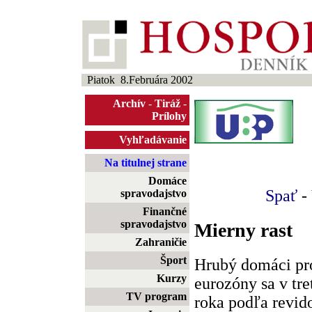
Piatok 8.Februára 2002
Archív
-
Tiráž
-
Prílohy
Vyhľadávanie
Na titulnej strane
Domáce
Spať
-
spravodajstvo
Finančné
spravodajstvo
Mierny rast
Zahraničie
Šport
Hrubý domáci pro
Kurzy
eurozóny sa v tr
TV program
roka podľa revid