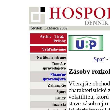
Štvrtok 14.Marca 2002
Archív
-
Tiráž
-
Prílohy
Vyhľadávanie
Na titulnej strane
Spať
-
Domáce
spravodajstvo
Zásoby rozkol
Finančné
spravodajstvo
Včerajšie obchod
Zahraničie
charakteristické
Šport
volatilitou, ktor
Kurzy
stave zásob tejto
Inzercia
jej derivátov v 