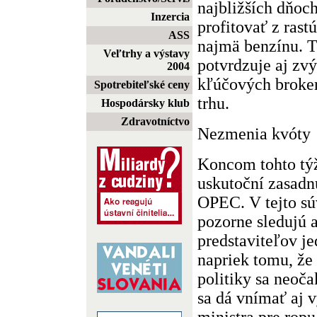
najbližších dňoc
Inzercia
profitovať z rast
ASS
najmä benzínu. T
Veľtrhy a výstavy
potvrdzuje aj zv
2004
kľúčových broker
Spotrebiteľské ceny
trhu.
Hospodársky klub
Zdravotníctvo
Nezmenia kvóty
Koncom tohto týž
uskutoční zasadn
OPEC. V tejto sú
pozorne sledujú 
predstaviteľov je
napriek tomu, že
politiky sa neoča
sa dá vnímať aj 
ministra pre rop