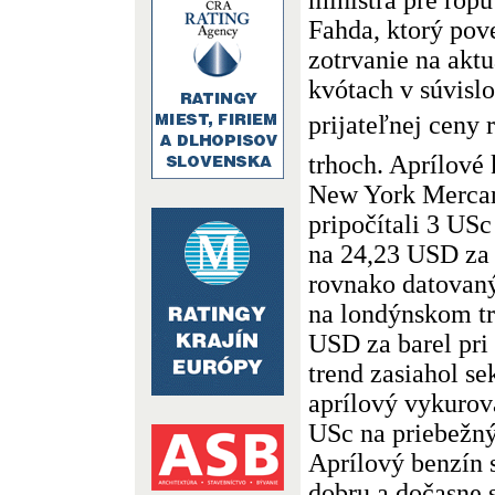
Fahda, ktorý pov
zotrvanie na akt
kvótach v súvislo
prijateľnej ceny
trhoch. Aprílové
New York Mercan
pripočítali 3 US
na 24,23 USD za 
rovnako datovan
na londýnskom tr
USD za barel pri
trend zasiahol sek
aprílový vykurova
USc na priebežný
Aprílový benzín s
dobru a dočasne s