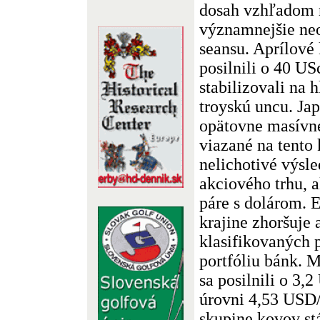
dosah vzhľadom 
významnejšie neo
seansu. Aprílové 
posilnili o 40 US
stabilizovali na
troyskú uncu. Jap
opätovne masívne
viazané na tento 
nelichotivé výs
akciového trhu, a
páre s dolárom. 
krajine zhoršuje 
klasifikovaných
portfóliu bánk. 
sa posilnili o 3,
úrovni 4,53 USD/
skupine kovov st