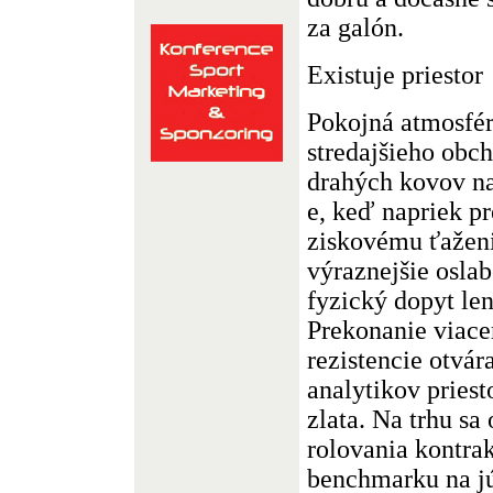
za galón.
Existuje priestor
Pokojná atmosfé
stredajšieho obc
drahých kovov 
e, keď napriek 
ziskovému ťaženi
výraznejšie osla
fyzický dopyt le
Prekonanie viace
rezistencie otvá
analytikov priest
zlata. Na trhu sa
rolovania kontra
benchmarku na j