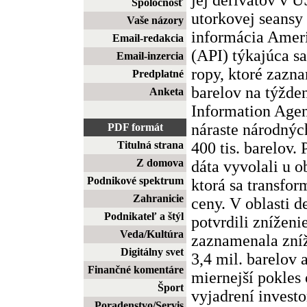
Spoločnosť
utorkovej seansy
Vaše názory
informácia Ameri
Email-redakcia
(API) týkajúca s
Email-inzercia
ropy, ktoré zazna
Predplatné
barelov na týžde
Anketa
Information Agen
náraste národnýc
PDF formát
400 tis. barelov.
Titulná strana
Z domova
dáta vyvolali u o
Podnikové spektrum
ktorá sa transfor
Zahranicie
ceny. V oblasti d
Podnikateľ a štýl
potvrdili zníženi
Veda/Kultúra
zaznamenala zníž
Digitálny svet
3,4 mil. barelov 
Finančné komentáre
miernejší pokles 
Šport
vyjadrení invest
Poradenstvo/Servis