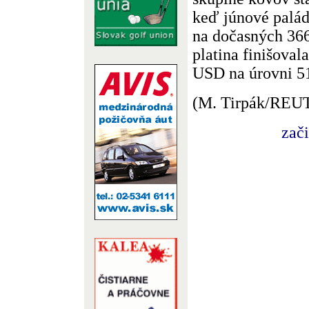
keď júnové palád
na dočasných 36
platina finišoval
USD na úrovni 5
(M. Tirpák/REU
zač