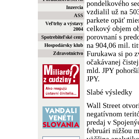
pondelkového s
Inzercia
vzdialil už na 50
ASS
parkete opäť mie
Veľtrhy a výstavy
celkový objem ob
2004
porovnaní s pred
Spotrebiteľské ceny
na 904,06 mil. ti
Hospodársky klub
Furukawa si po z
Zdravotníctvo
očakávanej čistej
mld. JPY pohoršil
JPY.
Slabé výsledky
Wall Street otvor
negatívnom terit
predaj v Spojenýc
februári nižšou 
väčšina analytiko