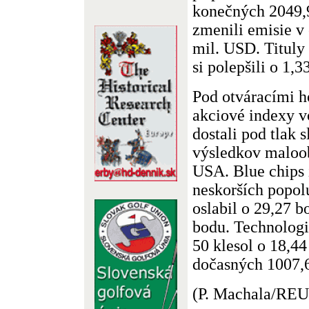
konečných 2049,
zmenili emisie v
mil. USD. Tituly
si polepšili o 1,
Pod otváracími h
akciové indexy vo
dostali pod tlak 
výsledkov maloo
USA. Blue chips
neskorších popol
oslabil o 29,27 
bodu. Technolog
50 klesol o 18,4
dočasných 1007,
(P. Machala/RE