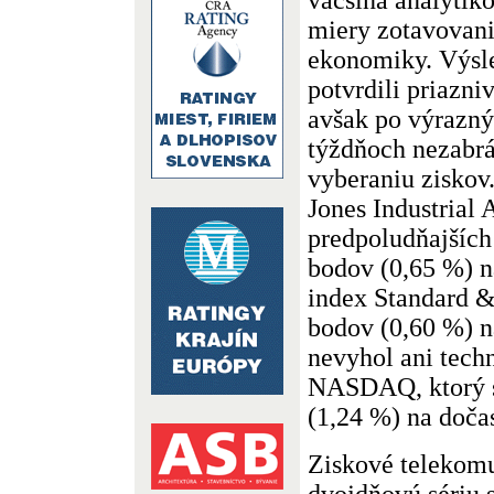
miery zotavovani
ekonomiky. Výsl
potvrdili priazni
avšak po výrazný
týždňoch nezabrá
vyberaniu ziskov
Jones Industrial 
predpoludňajších
bodov (0,65 %) n
index Standard & 
bodov (0,60 %) n
nevyhol ani tech
NASDAQ, ktorý s
(1,24 %) na doča
Ziskové telekomu
dvojdňovú sériu 