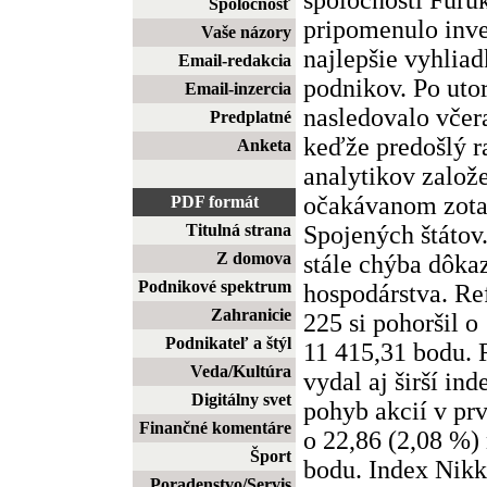
Spoločnosť
pripomenulo inve
Vaše názory
najlepšie vyhlia
Email-redakcia
podnikov. Po uto
Email-inzercia
nasledovalo včera
Predplatné
keďže predošlý r
Anketa
analytikov založ
očakávanom zot
PDF formát
Spojených štátov
Titulná strana
Z domova
stále chýba dôka
Podnikové spektrum
hospodárstva. Re
Zahranicie
225 si pohoršil o
Podnikateľ a štýl
11 415,31 bodu.
Veda/Kultúra
vydal aj širší in
Digitálny svet
pohyb akcií v prve
Finančné komentáre
o 22,86 (2,08 %)
Šport
bodu. Index Nikk
Poradenstvo/Servis