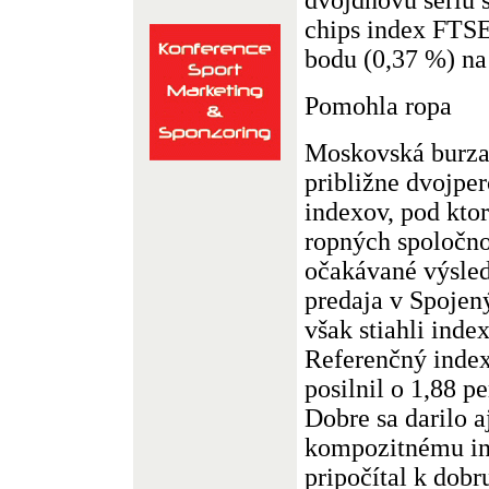
chips index FTSE
bodu (0,37 %) na
Pomohla ropa
Moskovská burza s
približne dvojpe
indexov, pod ktor
ropných spoločnos
očakávané výsle
predaja v Spojený
však stiahli ind
Referenčný index
posilnil o 1,88 p
Dobre sa darilo a
kompozitnému ind
pripočítal k dobr