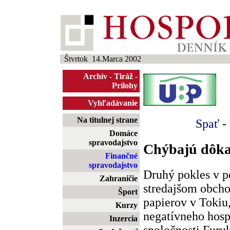
Štvrtok 14.Marca 2002
Archív
-
Tiráž
-
Prílohy
Vyhľadávanie
Na titulnej strane
Spať
-
Domáce
spravodajstvo
Chýbajú dôkaz
Finančné
spravodajstvo
Druhý pokles v p
Zahraničie
stredajšom obcho
Šport
papierov v Tokiu
Kurzy
negatívneho hos
Inzercia
spoločnosti Furu