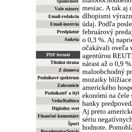
Spoločnosť
mesiac. A tak aj
Vaše názory
dlhopismi výrazn
Email-redakcia
údaj. Podľa posl
Email-inzercia
februárový preda
Predplatné
o 0,3 %. Aj napri
Anketa
očakávali oveľa v
agentúrou REUT
PDF formát
nárast až o 0,9 
Titulná strana
Z domova
maloobchodný pr
Podnikové spektrum
mozaiky blížiace
Zahranicie
amerického hospo
Podnikateľ a štýl
ekonómi na čele 
Veda/Kultúra
banky predpoveda
Digitálny svet
Aj preto americk
Finančné komentáre
sériu negatívnych
Šport
hodnote. Pomohla
Poradenstvo/Servis