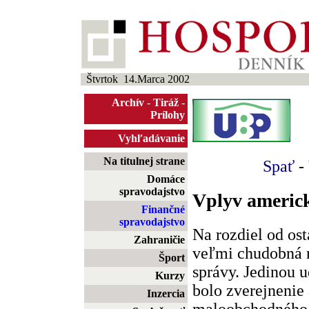
Štvrtok 14.Marca 2002
Archív
-
Tiráž
-
Prílohy
Vyhľadávanie
Na titulnej strane
Spať
-
Domáce
spravodajstvo
Vplyv americk
Finančné
spravodajstvo
Na rozdiel od ost
Zahraničie
veľmi chudobná
Šport
správy. Jedinou 
Kurzy
bolo zverejnenie
Inzercia
maloobchodného 