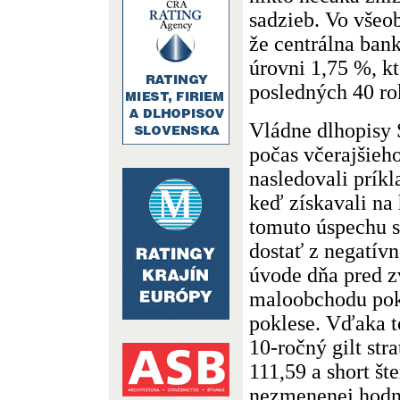
sadzieb. Vo všeo
že centrálna ban
úrovni 1,75 %, kt
posledných 40 ro
Vládne dlhopisy 
počas včerajšieh
nasledovali prík
keď získavali na
tomuto úspechu s
dostať z negatívn
úvode dňa pred 
maloobchodu pok
poklese. Vďaka t
10-ročný gilt stra
111,59 a short št
nezmenenej hodn