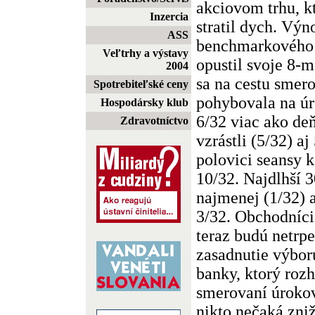
akciovom trhu, kt
Inzercia
stratil dych. Vý
ASS
benchmarkového
Veľtrhy a výstavy
opustil svoje 8-
2004
sa na cestu smer
Spotrebiteľské ceny
pohybovala na úro
Hospodársky klub
6/32 viac ako de
Zdravotníctvo
vzrástli (5/32) aj
polovici seansy 
10/32. Najdlhší 
najmenej (1/32) a
3/32. Obchodníci
teraz budú netrp
zasadnutie výbo
banky, ktorý ro
smerovaní úroko
nikto nečaká zni