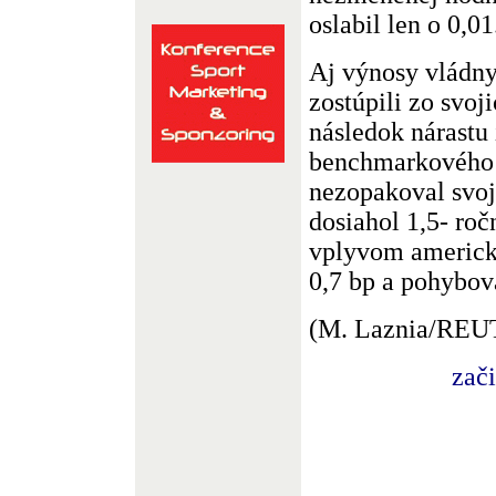
oslabil len o 0,01
Aj výnosy vládn
zostúpili zo svoj
následok nárastu
benchmarkového 
nezopakoval svo
dosiahol 1,5- ro
vplyvom americké
0,7 bp a pohybova
(M. Laznia/RE
zač