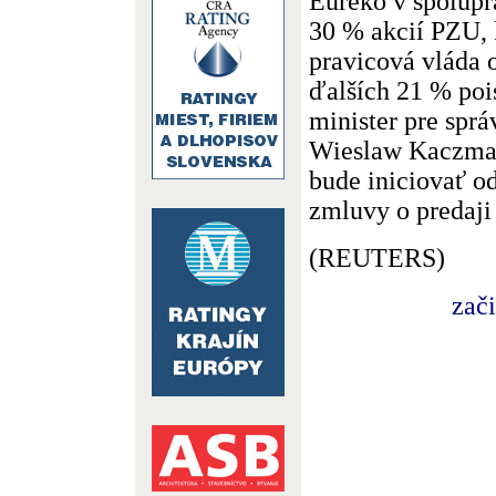
Eureko v spolupr
30 % akcií PZU,
pravicová vláda o
ďalších 21 % poi
minister pre spr
Wieslaw Kaczmar
bude iniciovať o
zmluvy o predaji 
(REUTERS)
zač