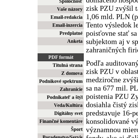
Spoločnosť
zisk PZU zvýšil 
Vaše názory
1,06 mld. PLN (p
Email-redakcia
Tento výsledok l
Email-inzercia
poisťovne stať 
Predplatné
subjektom aj v sp
Anketa
zahraničných fir
PDF formát
Podľa auditovaný
Titulná strana
zisk PZU v oblas
Z domova
medziročne zvýši
Podnikové spektrum
sa na 677 mil. P
Zahranicie
poistenia PZU Zy
Podnikateľ a štýl
dosiahla čistý zi
Veda/Kultúra
predstavuje 16-p
Digitálny svet
konsolidované v
Finančné komentáre
významnou mierou
Šport
fondy, ako aj ďal
Poradenstvo/Servis