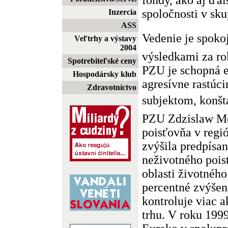
spoločnosti v sku
Inzercia
ASS
Vedenie je spok
Veľtrhy a výstavy
2004
výsledkami za rok
Spotrebiteľské ceny
PZU je schopná 
Hospodársky klub
agresívne rastúc
Zdravotníctvo
subjektom, konšt
PZU Zdzislaw Mo
poisťovňa v regi
zvýšila predpísa
neživotného pois
oblasti životného
percentné zvýšen
kontroluje viac 
trhu. V roku 199