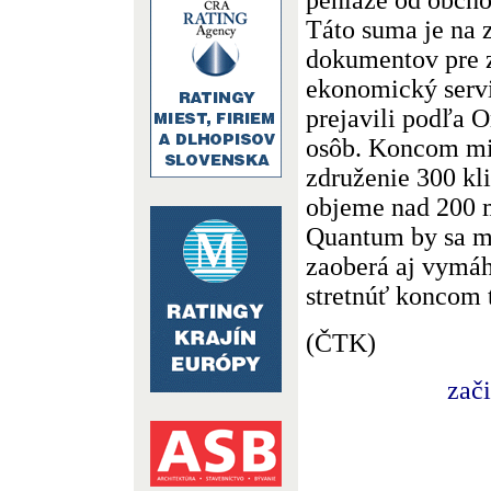
Táto suma je na 
dokumentov pre z
ekonomický servi
prejavili podľa 
osôb. Koncom mi
združenie 300 kl
objeme nad 200 
Quantum by sa ma
zaoberá aj vymá
stretnúť koncom 
(ČTK)
zač