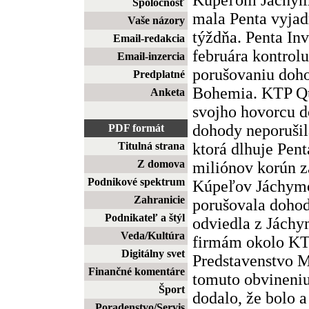
Spoločnosť
mala Penta vyjad
Vaše názory
týždňa. Penta In
Email-redakcia
februára kontrol
Email-inzercia
porušovaniu doh
Predplatné
Bohemia. KTP Qu
Anketa
svojho hovorcu d
dohody neporuši
PDF formát
ktorá dlhuje Pen
Titulná strana
Z domova
miliónov korún z
Podnikové spektrum
Kúpeľov Jáchym
Zahranicie
porušovala dohod
Podnikateľ a štýl
odviedla z Jách
Veda/Kultúra
firmám okolo K
Digitálny svet
Predstavenstvo M
Finančné komentáre
tomuto obvineniu
Šport
dodalo, že bolo a
Poradenstvo/Servis