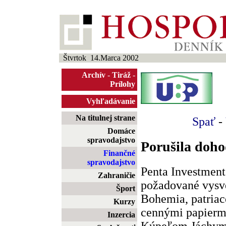
Štvrtok 14.Marca 2002
Archív
-
Tiráž
-
Prílohy
Vyhľadávanie
Na titulnej strane
Spať
-
Domáce
spravodajstvo
Porušila doh
Finančné
spravodajstvo
Penta Investment
Zahraničie
požadované vysv
Šport
Bohemia, patriac
Kurzy
cennými papierm
Inzercia
Kúpeľom Jáchym