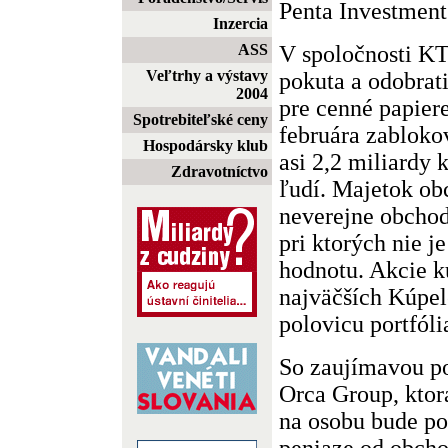
Penta Investment
Inzercia
V spoločnosti KT
ASS
Veľtrhy a výstavy
pokuta a odobrat
2004
pre cenné papier
Spotrebiteľské ceny
februára zabloko
Hospodársky klub
asi 2,2 miliardy 
Zdravotníctvo
ľudí. Majetok ob
neverejne obchod
pri ktorých nie j
hodnotu. Akcie k
najväčších Kúpel
polovicu portfóli
So zaujímavou po
Orca Group, ktor
na osobu bude po
peniaze od obch