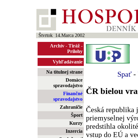
Štvrtok 14.Marca 2002
Archív
-
Tiráž
-
Prílohy
Vyhľadávanie
Na titulnej strane
Spať
-
Domáce
spravodajstvo
ČR bielou vra
Finančné
spravodajstvo
Zahraničie
Česká republika
Šport
priemyselnej výr
Kurzy
predstihla okolit
Inzercia
vstup do EÚ a ve