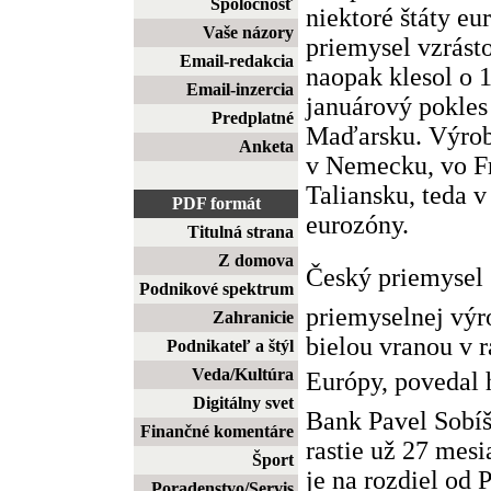
Spoločnosť
niektoré štáty eu
Vaše názory
priemysel vzrásto
Email-redakcia
naopak klesol o 
Email-inzercia
januárový pokles
Predplatné
Maďarsku. Výrob
Anketa
v Nemecku, vo Fr
Taliansku, teda v
PDF formát
eurozóny.
Titulná strana
Z domova
Český priemysel
Podnikové spektrum
priemyselnej vý
Zahranicie
bielou vranou v r
Podnikateľ a štýl
Veda/Kultúra
Európy, poveda
Digitálny svet
Bank Pavel Sobíš
Finančné komentáre
rastie už 27 mes
Šport
je na rozdiel od
Poradenstvo/Servis