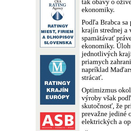
tak obavy o oživ
ekonomiky.
Podľa Brabca sa 
krajín strednej 
spamätávať práv
ekonomiky. Úlohu
jednotlivých krají
priamych zahrani
napríklad Maďars
strácať.
Optimizmus okol
výroby však pod
skutočnosť, že pr
prevažne jediné 
elektrických a op