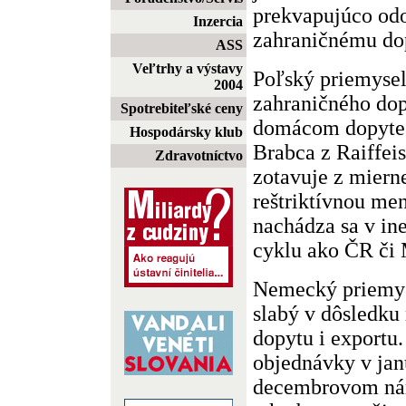
prekvapujúco odo
Inzercia
zahraničnému do
ASS
Veľtrhy a výstavy
Poľský priemysel
2004
zahraničného dop
Spotrebiteľské ceny
domácom dopyte.
Hospodársky klub
Brabca z Raiffei
Zdravotníctvo
zotavuje z miern
reštriktívnou me
nachádza sa v in
cyklu ako ČR či
Nemecký priemyse
slabý v dôsledk
dopytu i exportu
objednávky v janu
decembrovom nára