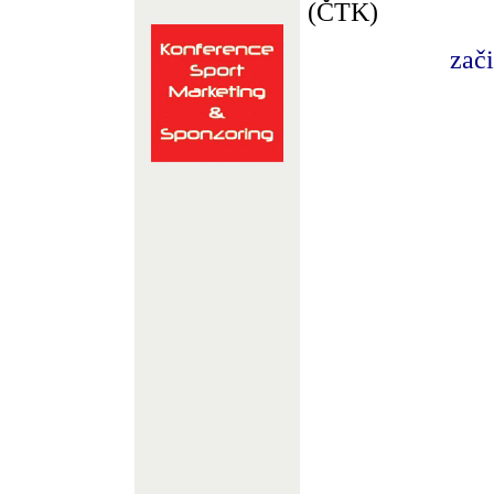
(ČTK)
zač