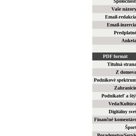
Spoločnos
Vaše názor
Email-redakci
Email-inzerci
Predplatn
Anket
PDF formát
Titulná stran
Z domov
Podnikové spektru
Zahranici
Podnikateľ a štý
Veda/Kultúr
Digitálny sve
Finančné komentár
Špor
Poradenstvo/Servi