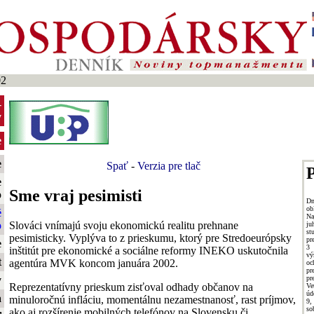
02
-
y
e
e
Spať
-
Verzia pre tlač
P
e
Sme vraj pesimisti
o
Dn
ob
é
Na
Slováci vnímajú svoju ekonomickú realitu prehnane
o
j
s
pesimisticky. Vyplýva to z prieskumu, ktorý pre Stredoeurópsky
pr
e
3 
inštitút pre ekonomické a sociálne reformy INEKO uskutočnila
vý
t
agentúra MVK koncom januára 2002.
o
p
pr
y
Reprezentatívny prieskum zisťoval odhady občanov na
Ve
úd
a
minuloročnú infláciu, momentálnu nezamestnanosť, rast príjmov,
9,
so
ako aj rozšírenie mobilných telefónov na Slovensku či