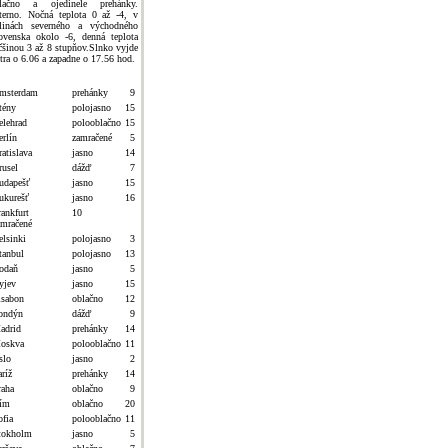
lačno a ojedinele prehánky.
terno. Nočná teplota 0 až -4, v
linách severného a východného
ovenska okolo -6, denná teplota
čšinou 3 až 8 stupňov.Slnko vyjde
jtra o 6.06 a zapadne o 17.56 hod.
msterdam
prehánky
9
tény
polojasno
15
elehrad
polooblačno
15
erlín
zamračené
5
atislava
jasno
14
rusel
dážď
7
udapešť
jasno
15
ukurešť
jasno
16
rankfurt
10
amračené
elsinki
polojasno
3
tanbul
polojasno
13
odaň
jasno
5
yjev
jasno
15
isabon
oblačno
12
ondýn
dážď
9
adrid
prehánky
14
oskva
polooblačno
11
slo
jasno
2
ríž
prehánky
14
raha
oblačno
9
ím
oblačno
20
ofia
polooblačno
11
tokholm
jasno
5