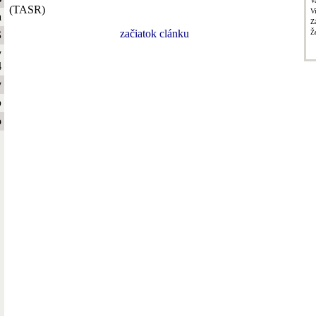
V
(TASR)
V
a
Z
začiatok clánku
Ž
S
y
4
y
b
o