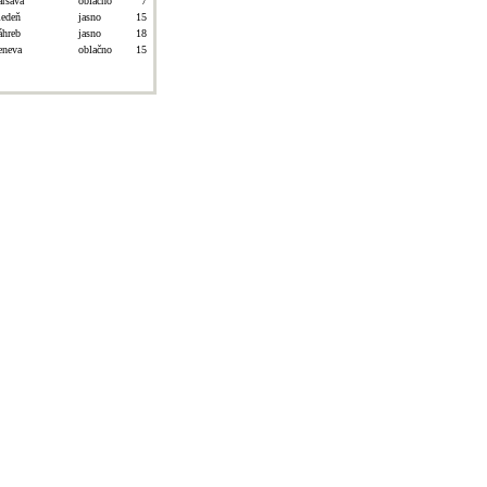
aršava
oblačno
7
iedeň
jasno
15
áhreb
jasno
18
eneva
oblačno
15