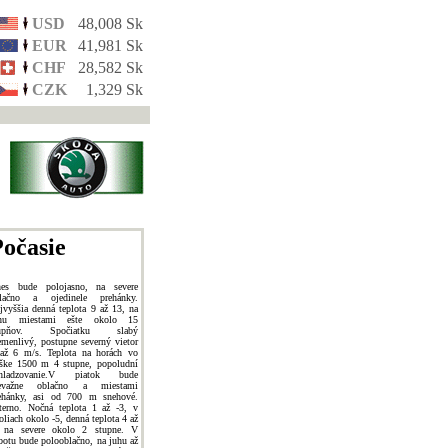
USD
48,008 Sk
EUR
41,981 Sk
CHF
28,582 Sk
CZK
1,329 Sk
očasie
es bude polojasno, na severe
lačno a ojedinele prehánky.
jvyššia denná teplota 9 až 13, na
uhu miestami ešte okolo 15
tupňov. Spočiatku slabý
emenlivý, postupne severný vietor
až 6 m/s. Teplota na horách vo
ške 1500 m 4 stupne, popoludní
chladzovanie.V piatok bude
revažne oblačno a miestami
ehánky, asi od 700 m snehové.
terno. Nočná teplota 1 až -3, v
oliach okolo -5, denná teplota 4 až
 na severe okolo 2 stupne. V
botu bude polooblačno, na juhu až