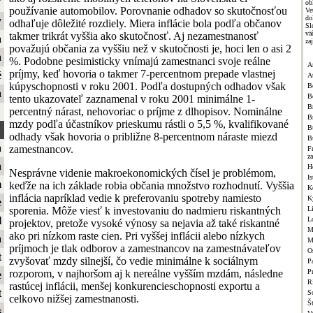
ť
ob
používanie automobilov. Porovnanie odhadov so skutočnosťou
Ve
do
y
odhaľuje dôležité rozdiely. Miera inflácie bola podľa občanov
Sl
vä
takmer trikrát vyššia ako skutočnosť. Aj nezamestnanosť
a
za
považujú občania za vyššiu než v skutočnosti je, hoci len o asi 2
a
%. Podobne pesimisticky vnímajú zamestnanci svoje reálne
A
príjmy, keď hovoria o takmer 7-percentnom prepade vlastnej
é
A
kúpyschopnosti v roku 2001. Podľa dostupných odhadov však
B
a
B
tento ukazovateľ zaznamenal v roku 2001 minimálne 1-
Br
percentný nárast, nehovoriac o príjme z dlhopisov. Nominálne
B
mzdy podľa účastníkov prieskumu rástli o 5,5 %, kvalifikované
B
odhady však hovoria o približne 8-percentnom náraste miezd
B
a
zamestnancov.
F
z
a
H
Nesprávne videnie makroekonomických čísel je problémom,
Is
m
keďže na ich základe robia občania množstvo rozhodnutí. Vyššia
K
inflácia napríklad vedie k preferovaniu spotreby namiesto
K
e
sporenia. Môže viesť k investovaniu do nadmieru riskantných
L
l
L
projektov, pretože vysoké výnosy sa nejavia až také riskantné
M
ako pri nízkom raste cien. Pri vyššej inflácii alebo nízkych
a
M
príjmoch je tlak odborov a zamestnancov na zamestnávateľov
O
t
zvyšovať mzdy silnejší, čo vedie minimálne k sociálnym
Pa
rozporom, v najhoršom aj k nereálne vyšším mzdám, následne
P
e
R
rastúcej inflácii, menšej konkurencieschopnosti exportu a
t
S
celkovo nižšej zamestnanosti.
Š
s