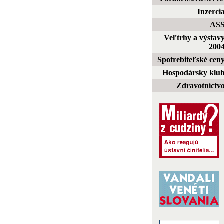
Inzerci
AS
Veľtrhy a výstav
200
Spotrebiteľské cen
Hospodársky klu
Zdravotníctv