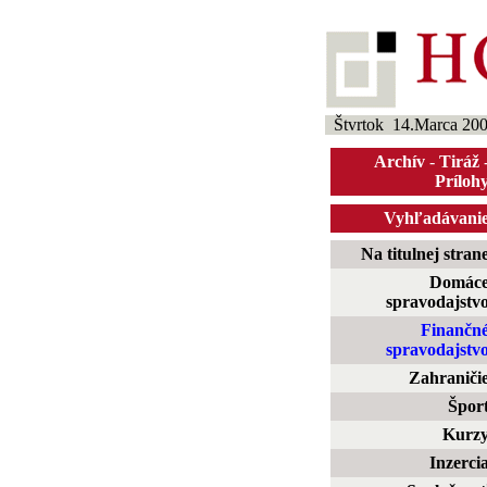
Štvrtok 14.Marca 20
Archív
-
Tiráž
Príloh
Vyhľadávani
Na titulnej stran
Domác
spravodajstv
Finančn
spravodajstv
Zahraniči
Špor
Kurz
Inzerci