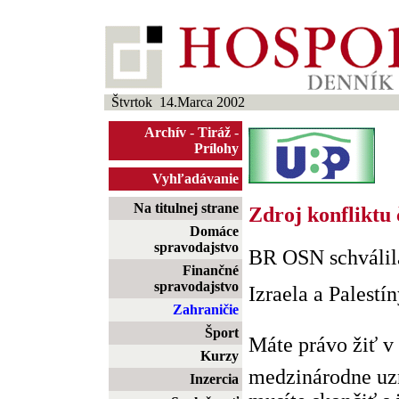
Štvrtok 14.Marca 2002
Archív
-
Tiráž
-
Prílohy
Vyhľadávanie
Na titulnej strane
Zdroj konfliktu 
Domáce
spravodajstvo
BR OSN schválila
Finančné
spravodajstvo
Izraela a Palestín
Zahraničie
Šport
Máte právo žiť v
Kurzy
medzinárodne uz
Inzercia