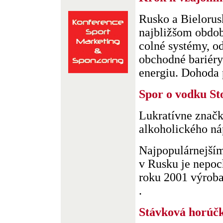
Rusko a Bielorusk
najbližšom obdob
colné systémy, o
obchodné bariéry
energiu. Dohoda p
Spor o vodku St
Lukratívne znač
alkoholického ná
Najpopulárnejší
v Rusku je nepo
roku 2001 výroba 
.
Stávková horúč