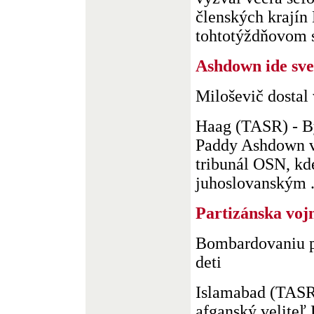
členských krajín
tohtotýždňovom s
Ashdown ide sve
Miloševič dostal
Haag (TASR) - B
Paddy Ashdown vč
tribunál OSN, kd
juhoslovanským . 
Partizánska voj
Bombardovaniu pa
deti
Islamabad (TASR
afganský veliteľ 