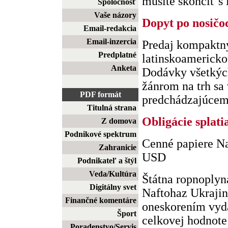
musíte skončiť s i
Spoločnosť
Vaše názory
Dopyt po nosičo
Email-redakcia
Email-inzercia
Predaj kompaktný
Predplatné
latinskoamericko
Anketa
Dodávky všetkýc
žánrom na trh sa 
PDF formát
predchádzajúcemu 
Titulná strana
Obligácie splati
Z domova
Podnikové spektrum
Cenné papiere Na
Zahranicie
USD
Podnikateľ a štýl
Veda/Kultúra
Štátna ropnoplyn
Digitálny svet
Naftohaz Ukraji
Finančné komentáre
oneskorením vyda
Šport
celkovej hodnote 1
Poradenstvo/Servis