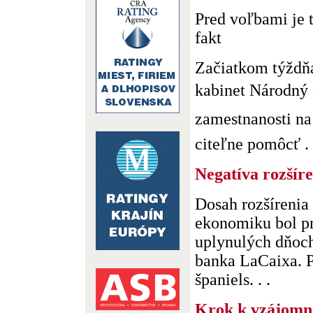
Pred voľbami je 
fakt
Začiatkom týždňa
kabinet Národný
zamestnanosti na 
citeľne pomôcť . .
Negatíva rozšír
Dosah rozšírenia
ekonomiku bol pr
uplynulých dňoch
banka LaCaixa. P
španiels. . .
Krok k vzájomne