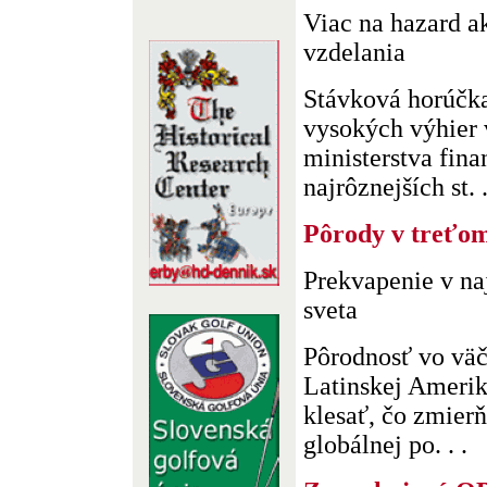
Viac na hazard ak
vzdelania
Stávková horúčka
vysokých výhier 
ministerstva fina
najrôznejších st. .
Pôrody v treťom
Prekvapenie v na
sveta
Pôrodnosť vo väč
Latinskej Amerik
klesať, čo zmier
globálnej po. . .