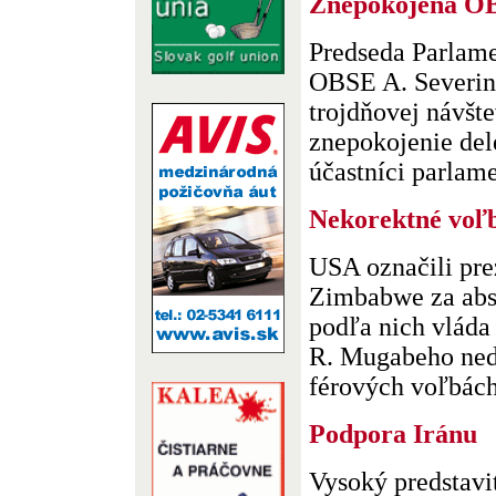
Znepokojená O
Predseda Parlam
OBSE A. Severin 
trojdňovej návšt
znepokojenie del
účastníci parlame
Nekorektné voľ
USA označili pre
Zimbabwe za abs
podľa nich vláda
R. Mugabeho ned
férových voľbách
Podpora Iránu
Vysoký predstavi