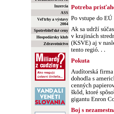
Inzercia
Potreba prisťah
ASS
Po vstupe do EÚ d
Veľtrhy a výstavy
2004
Ak sa udrží súča
Spotrebiteľské ceny
v krajinách stre
Hospodársky klub
(KSVE) aj v nasl
Zdravotníctvo
tento regió. . .
Pokuta
Audítorská firma
dohodla s americ
cenných papiero
škôd, ktoré spôso
gigantu Enron Co
Boj s nezamest