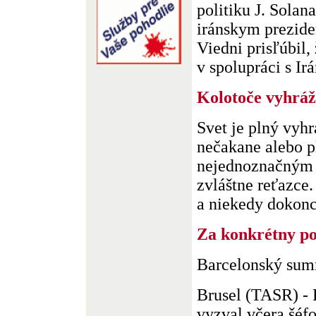
politiku J. Solana
iránskym prezid
Viedni prisľúbil,
v spolupráci s Irá
Kolotoče vyhrá
Svet je plný vyh
nečakane alebo pl
nejednoznačným 
zvláštne reťazce
a niekedy dokonca 
Za konkrétny p
Barcelonský sum
Brusel (TASR) - 
vyzval včera šéfo