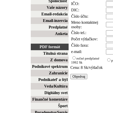
Spoločnosť
IČO:
Vaše názory
DIC:
Email-redakcia
Číslo účtu:
Email-inzercia
Meno kontaktnej
osoby:
Predplatné
Číslo tel.:
Anketa
Počet výtlačkov:
Číslo faxu:
PDF formát
e-mail:
Titulná strana
ročné predplatné
Z domova
p
1992 Sk
Podnikové spektrum
Cena: 8 Sk/výtlačok
Zahranicie
Podnikateľ a štýl
Veda/Kultúra
Digitálny svet
Finančné komentáre
Šport
Poradenstvo/Servis