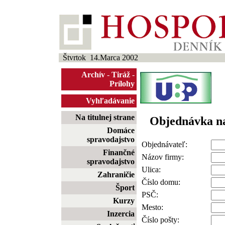
Štvrtok 14.Marca 2002
Archív
-
Tiráž
-
Prílohy
Vyhľadávanie
Na titulnej strane
Objednávka n
Domáce
spravodajstvo
Objednávateľ:
Finančné
Názov firmy:
spravodajstvo
Ulica:
Zahraničie
Číslo domu:
Šport
PSČ:
Kurzy
Mesto:
Inzercia
Číslo pošty: