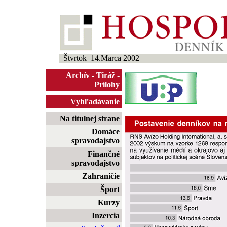
Štvrtok 14.Marca 2002
Archív
-
Tiráž
-
Prílohy
Vyhľadávanie
Na titulnej strane
Domáce
spravodajstvo
Finančné
spravodajstvo
Zahraničie
Šport
Kurzy
Inzercia