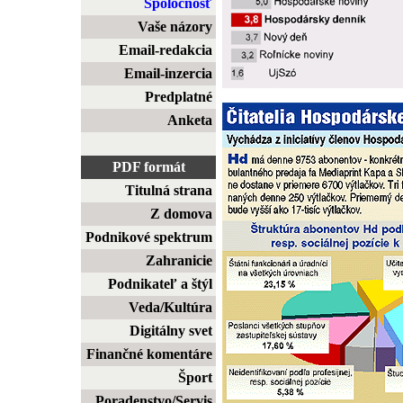
Spoločnosť
Vaše názory
Email-redakcia
Email-inzercia
Predplatné
Anketa
PDF formát
Titulná strana
Z domova
Podnikové spektrum
Zahranicie
Podnikateľ a štýl
Veda/Kultúra
Digitálny svet
Finančné komentáre
Šport
Poradenstvo/Servis