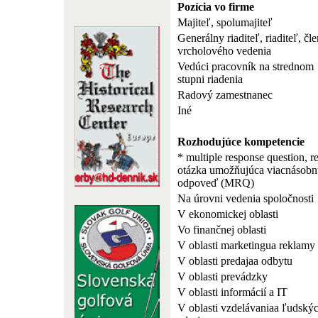
Pozícia vo firme
Majiteľ, spolumajiteľ
Generálny riaditeľ, riaditeľ, čle
vrcholového vedenia
Vedúci pracovník na strednom
stupni riadenia
Radový zamestnanec
Iné
Rozhodujúce kompetencie
* multiple response question, r
otázka umožňujúca viacnásobn
odpoveď (MRQ)
Na úrovni vedenia spoločnosti
V ekonomickej oblasti
Vo finančnej oblasti
V oblasti marketingua reklamy
V oblasti predajaa odbytu
V oblasti prevádzky
V oblasti informácií a IT
V oblasti vzdelávaniaa ľudský