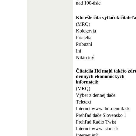
nad 100-tisíc
Kto ešte číta výtlačok čitate
(MRQ)
Kolegovia
Priatelia
Príbuzní
Iní
Nikto iný
Čitatelia Hd majú takéto zdr
denných ekonomických
informácií:
(MRQ)
Výber z dennej tlače
Teletext
Internet www. hd-dennik.sk
Prehľad tlače Slovensko 1
Prehľad Radio Twist
Internet www. siac. sk
Internet iný