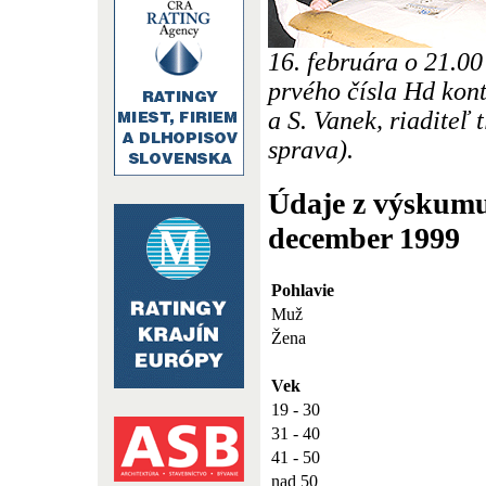
16. februára o 21.00
prvého čísla Hd kont
a S. Vanek, riaditeľ 
sprava).
Údaje z výskumu
december 1999
Pohlavie
Muž
Žena
Vek
19 - 30
31 - 40
41 - 50
nad 50