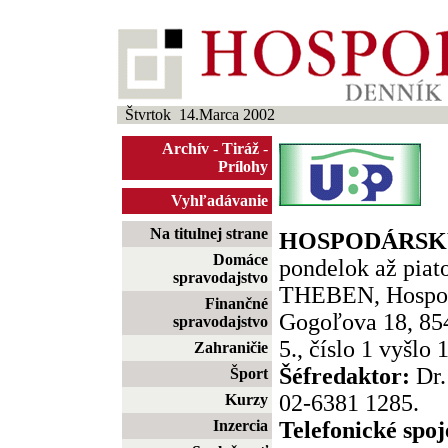
Štvrtok 14.Marca 2002
Archív
-
Tiráž
-
Prílohy
Vyhľadávanie
Na titulnej strane
HOSPODÁRSKY
Domáce
pondelok až piato
spravodajstvo
THEBEN, Hospod
Finančné
Gogoľova 18, 854
spravodajstvo
5., číslo 1 vyšlo 
Zahraničie
Šéfredaktor:
Dr.
Šport
02-6381 1285.
Kurzy
Inzercia
Telefonické spoj