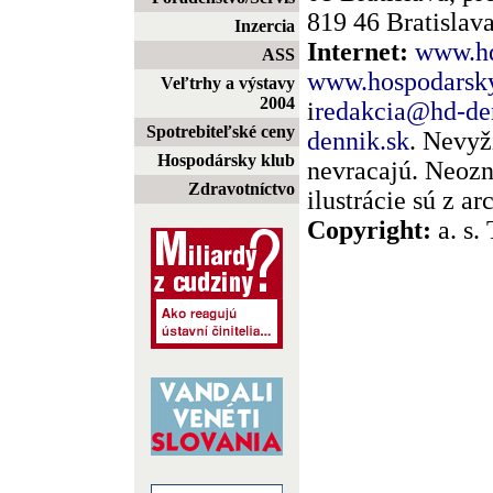
819 46 Bratislava
Inzercia
Internet:
www.hd
ASS
www.hospodarsky
Veľtrhy a výstavy
2004
i
redakcia@hd-de
Spotrebiteľské ceny
dennik.sk
. Nevyž
Hospodársky klub
nevracajú. Neozn
Zdravotníctvo
ilustrácie sú z a
Copyright:
a. s