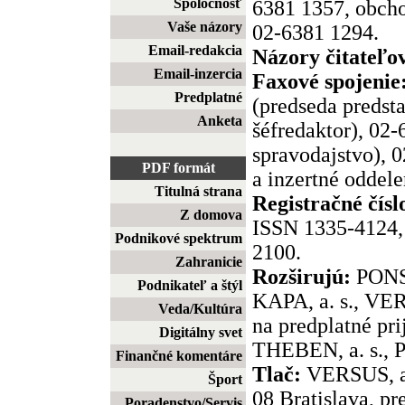
Spoločnosť
6381 1357, obcho
Vaše názory
02-6381 1294.
Email-redakcia
Názory čitateľo
Email-inzercia
Faxové spojenie
Predplatné
(predseda predst
Anketa
šéfredaktor), 02
spravodajstvo), 
PDF formát
a inzertné oddele
Titulná strana
Registračné čísl
Z domova
ISSN 1335-4124, 
Podnikové spektrum
2100.
Zahranicie
Rozširujú:
PONS,
Podnikateľ a štýl
KAPA, a. s., VER
Veda/Kultúra
na predplatné pr
Digitálny svet
THEBEN, a. s., P
Finančné komentáre
Tlač:
VERSUS, a.
Šport
08 Bratislava, pr
Poradenstvo/Servis