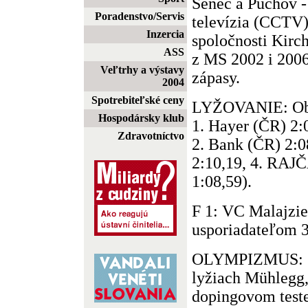
Senec a Púchov - 
Poradenstvo/Servis
televízia (CCTV)
Inzercia
spoločnosti Kirc
ASS
z MS 2002 i 2006
Veľtrhy a výstavy
zápasy.
2004
Spotrebiteľské ceny
LYŽOVANIE: Ob
Hospodársky klub
1. Hayer (ČR) 2:
Zdravotníctvo
2. Bank (ČR) 2:0
2:10,19, 4. RAJČ
1:08,59).
F 1: VC Malajzie
usporiadateľom 3
OLYMPIZMUS: Šp
lyžiach Mühlegg,
dopingovom teste 