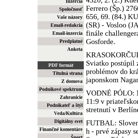
Inzercia
Ferrero (Šp.) 27
Spoločnosť
656, 69. (84.)
Vaše názory
(SR) - Vosloo (JA
Email-redakcia
finále challenger
Email-inzercia
Gosforde.
Predplatné
Anketa
KRASOKORČUĽO
Sviatko postúpil 
PDF formát
problémov do kr
Titulná strana
japonskom Naga
Z domova
Podnikové spektrum
VODNÉ PÓLO: Ne
Zahranicie
11:9 v priateľsk
Podnikateľ a štýl
stretnutí v Berlín
Veda/Kultúra
Digitálny svet
FUTBAL: Slovens
Finančné komentáre
h - prvé zápasy s
Šport