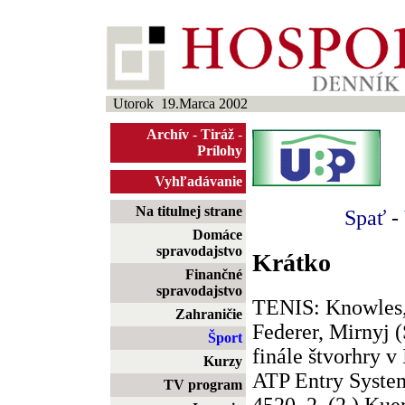
Utorok 19.Marca 2002
Archív
-
Tiráž
-
Prílohy
Vyhľadávanie
Na titulnej strane
Spať
-
Domáce
spravodajstvo
Krátko
Finančné
spravodajstvo
TENIS: Knowles, 
Zahraničie
Federer, Mirnyj (
Šport
finále štvorhry v
Kurzy
ATP Entry System:
TV program
4520, 2. (2.) Kuer