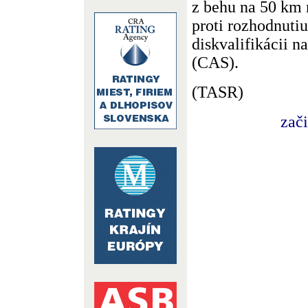
z behu na 50 km 
proti rozhodnuti
diskvalifikácii n
(CAS).
(TASR)
zač