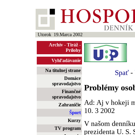
Utorok 19.Marca 2002
Archív
-
Tiráž
-
Prílohy
Vyhľadávanie
Na titulnej strane
Spať
-
Domáce
spravodajstvo
Problémy oso
Finančné
spravodajstvo
Ad: Aj v hokeji m
Zahraničie
10. 3 2002
Šport
Kurzy
V našom denníku 
TV program
prezidenta U. S. S