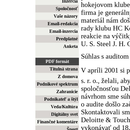
Inzercia
hokejovom klube
Spoločnosť
firma je generá
Vaše názory
materiál nám doš
Email-redakcia
rady klubu HC Ko
Email-inzercia
reakcie na výčit
Predplatné
U. S. Steel J. H.
Anketa
Súhlas s auditom
PDF formát
V apríli 2001 si 
Titulná strana
Z domova
s. r. o., želali, 
Podnikové spektrum
spoločnosťou Del
Zahranicie
návrhom sme súhl
Podnikateľ a štýl
o audite došlo z
Veda/Kultúra
Skontaktovali sm
Digitálny svet
Deloitte & Touch
Finančné komentáre
vykonávať od 18.
Šport