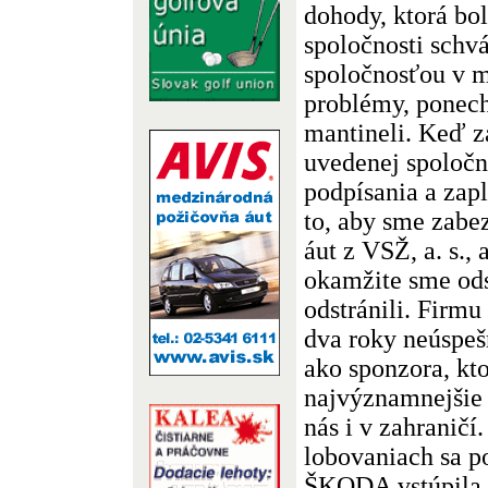
dohody, ktorá bo
spoločnosti schv
spoločnosťou v m
problémy, ponech
mantineli. Keď z
uvedenej spoločn
podpísania a zap
to, aby sme zabez
áut z VSŽ, a. s., a
okamžite sme ods
odstránili. Fir
dva roky neúspeš
ako sponzora, kt
najvýznamnejšie 
nás i v zahranič
lobovaniach sa p
ŠKODA vstúpila 