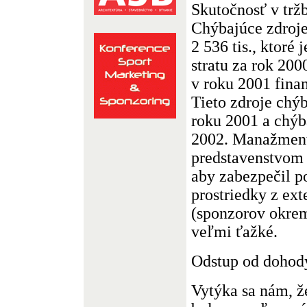
Skutočnosť v tržb
Chýbajúce zdroje
2 536 tis., ktoré
stratu za rok 2000
v roku 2001 fina
Tieto zdroje chý
roku 2001 a chýba
2002. Manažment 
predstavenstvom 
aby zabezpečil p
prostriedky z ext
(sponzorov okrem 
veľmi ťažké.
Odstup od dohod
Vytýka sa nám, ž