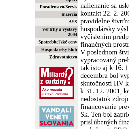
naliehanie sa us
Poradenstvo/Servis
kontakt 22. 2. 20
Inzercia
pravidelne štvrť
ASS
hospodársky výsl
Veľtrhy a výstavy
2004
vyčíslením predp
Spotrebiteľské ceny
finančných prost
Hospodársky klub
V poslednom štvr
Zdravotníctvo
vypracovaný prehľ
tak isto aj k 16.
decembra bol vy
skutočnosti HV k
k 31. 12. 2001, k
nedostatok zdroj
financovanie pre
Sk. Ten bol zapr
prisľúbených fin