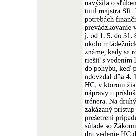
navýšila o sľúbe
titul majstra SR.
potrebách finanč
prevádzkovanie v
j. od 1. 5. do 31.
okolo mládežníck
známe, kedy sa r
riešiť s vedením 
do pohybu, keď 
odovzdal dňa 4. 1
HC, v ktorom žia
nápravy u príslu
trénera. Na druhý
zakázaný prístup 
prešetrení prípa
súlade so Zákonn
dni vedenie HC do