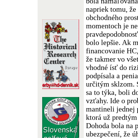
bola namaľovaná 
napriek tomu, ž
obchodného prost
momentoch je ne
pravdepodobnosť
bolo lepšie. Ak 
financovanie HC, 
že takmer vo vše
vhodné ísť do riz
podpísala a penia
určitým sklzom. 
sa to týka, boli
vzťahy. Ide o pr
mantineli jednej 
ktorá už predtým
Dohoda bola na p
ubezpečení, že ú