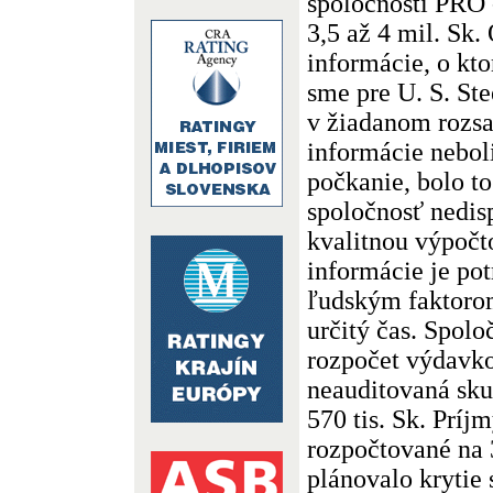
spoločnosti PRO 
3,5 až 4 mil. Sk
informácie, o kt
sme pre U. S. Ste
v žiadanom rozsa
informácie nebol
počkanie, bolo to
spoločnosť nedis
kvalitnou výpočt
informácie je po
ľudským faktorom
určitý čas. Spol
rozpočet výdavko
neauditovaná sku
570 tis. Sk. Príjm
rozpočtované na 3
plánovalo krytie 