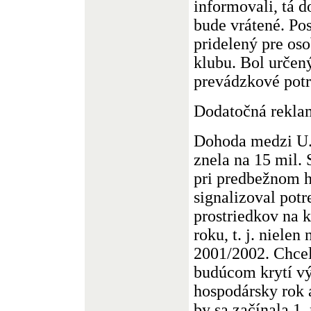
informovali, tá 
bude vrátené. Po
pridelený pre os
klubu. Bol určen
prevádzkové potr
Dodatočná rekla
Dohoda medzi U. 
znela na 15 mil. 
pri predbežnom 
signalizoval pot
prostriedkov na 
roku, t. j. nielen
2001/2002. Chcel
budúcom krytí vý
hospodársky rok 
by sa začínala 1