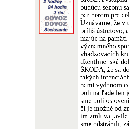
budúcu sezónu s
partnerom pre ce
Uznávame, že v t
príliš ústretovo, 
majúc na pamäti 
významného sponz
vhadzovacích kru
džentlmenská do
ŠKODA, že sa do
takých intenciác
nami vydanom ce
boli na ľade len 
sme boli oslovení
či je možné od z
im zmluva javila
sme odstránili, 