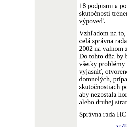
18 podpismi a po
skutočností tréne
výpoveď.
Vzhľadom na to, 
celá správna rada
2002 na valnom 
Do tohto dňa by 
všetky problémy
vyjasniť, otvoren
domnelých, prípa
skutočnostiach po
aby nezostala hor
alebo druhej stra
Správna rada HC
zač