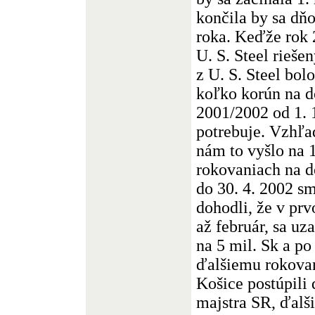
končila by sa dň
roka. Keďže rok
U. S. Steel rieše
z U. S. Steel bo
koľko korún na 
2001/2002 od 1. 
potrebuje. Vzhľ
nám to vyšlo na 1
rokovaniach na do
do 30. 4. 2002 sm
dohodli, že v prv
až február, sa uz
na 5 mil. Sk a po
ďalšiemu rokovan
Košice postúpili d
majstra SR, ďalši