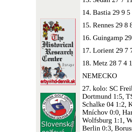
14. Bastia 29 9 5
15. Rennes 29 8 
16. Guingamp 29 
17. Lorient 29 7 
18. Metz 28 7 4 
NEMECKO
27. kolo: SC Frei
Dortmund 1:5, T
Schalke 04 1:2, K
Mníchov 0:0, Ha
Wolfsburg 1:1, W
Berlin 0:3, Boru