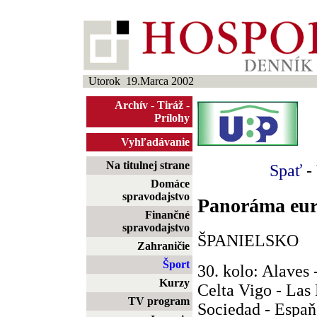
Utorok 19.Marca 2002
Archív
-
Tiráž
-
Prílohy
Vyhľadávanie
Na titulnej strane
Spať
-
Domáce
spravodajstvo
Panoráma eur
Finančné
spravodajstvo
ŠPANIELSKO
Zahraničie
Šport
30. kolo: Alaves 
Kurzy
Celta Vigo - Las
TV program
Sociedad - Espaň