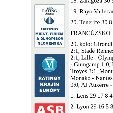
18. Zaragoza 30 
19. Rayo Valleca
20. Tenerife 30 8
FRANCÚZSKO
29. kolo: Girond
2:1, Stade Renne
2:1, Lille - Oly
- Guingamp 1:0, 
Troyes 3:1, Montp
Monako - Nantes 
0:0, AJ Auxerre -
1. Lens 29 17 8 4
2. Lyon 29 16 5 