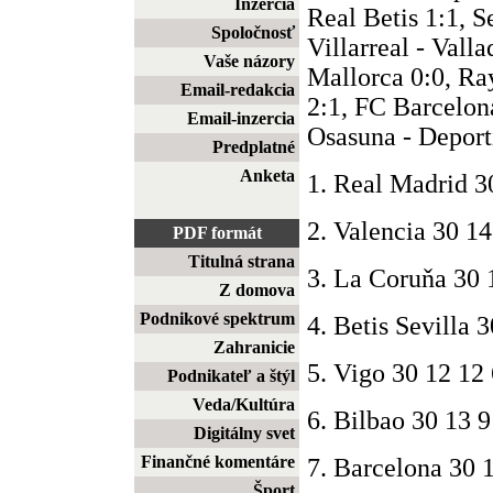
Inzercia
Real Betis 1:1, S
Spoločnosť
Villarreal - Valla
Vaše názory
Mallorca 0:0, Ra
Email-redakcia
2:1, FC Barcelon
Email-inzercia
Osasuna - Deport
Predplatné
Anketa
1. Real Madrid 3
2. Valencia 30 14
PDF formát
Titulná strana
3. La Coruňa 30 
Z domova
Podnikové spektrum
4. Betis Sevilla 
Zahranicie
5. Vigo 30 12 12
Podnikateľ a štýl
Veda/Kultúra
6. Bilbao 30 13 9
Digitálny svet
Finančné komentáre
7. Barcelona 30 
Šport