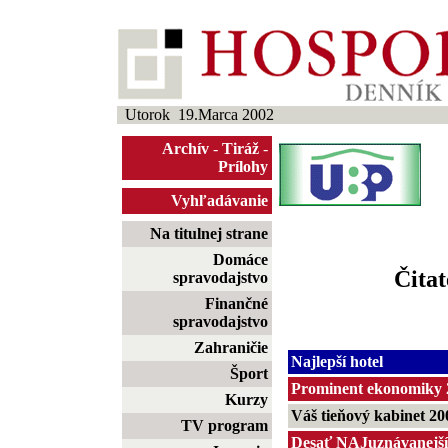
Utorok 19.Marca 2002
Archív
-
Tiráž
-
Prílohy
Vyhľadávanie
Na titulnej strane
Domáce
Čitat
spravodajstvo
Finančné
spravodajstvo
Zahraničie
Najlepší hotel
Šport
Prominent ekonomiky 
Kurzy
Váš tieňový kabinet 20
TV program
Desať NAJuznávanejší