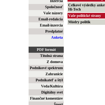
Inzercia
Celkové výsledky anke
Spoločnosť
Hi-Tech
Vaše názory
Vaše politické strany
Email-redakcia
Múdry politik
Email-inzercia
Predplatné
Anketa
PDF formát
Titulná strana
Z domova
Podnikové spektrum
Zahranicie
Podnikateľ a štýl
Veda/Kultúra
Digitálny svet
Finančné komentáre
Šport