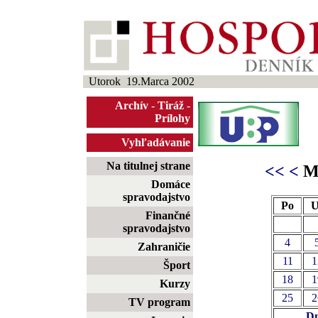
Utorok 19.Marca 2002
Archív
-
Tiráž
-
Prílohy
Vyhľadávanie
Na titulnej strane
<<
<
Ma
Domáce
spravodajstvo
Po
U
Finančné
spravodajstvo
4
Zahraničie
11
1
Šport
18
1
Kurzy
25
2
TV program
Dn