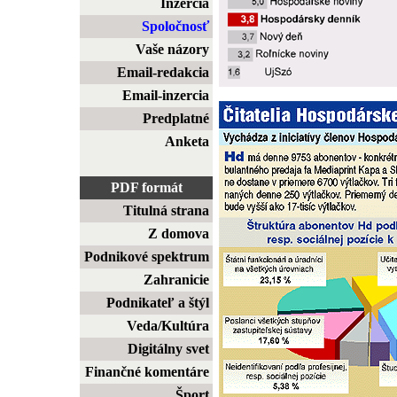
Inzercia
Spoločnosť
Vaše názory
Email-redakcia
Email-inzercia
Predplatné
Anketa
PDF formát
Titulná strana
Z domova
Podnikové spektrum
Zahranicie
Podnikateľ a štýl
Veda/Kultúra
Digitálny svet
Finančné komentáre
Šport