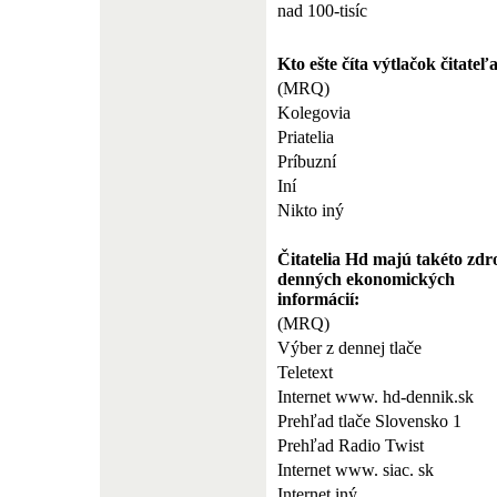
nad 100-tisíc
Kto ešte číta výtlačok čitate
(MRQ)
Kolegovia
Priatelia
Príbuzní
Iní
Nikto iný
Čitatelia Hd majú takéto zdr
denných ekonomických
informácií:
(MRQ)
Výber z dennej tlače
Teletext
Internet www. hd-dennik.sk
Prehľad tlače Slovensko 1
Prehľad Radio Twist
Internet www. siac. sk
Internet iný