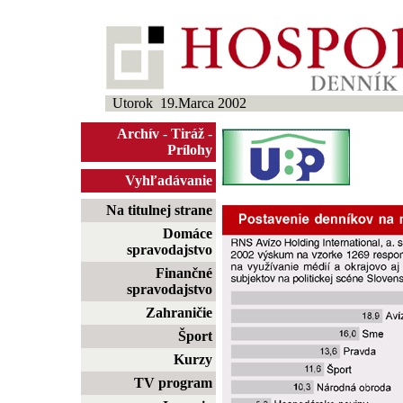
Utorok 19.Marca 2002
Archív
-
Tiráž
-
Prílohy
Vyhľadávanie
Na titulnej strane
Domáce
spravodajstvo
Finančné
spravodajstvo
Zahraničie
Šport
Kurzy
TV program