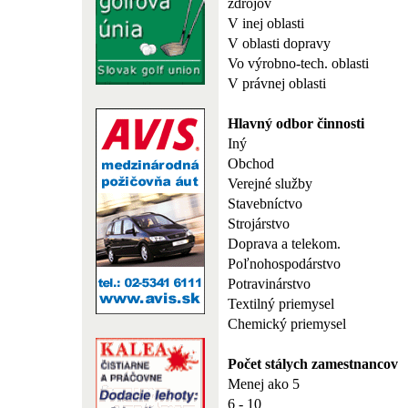
zdrojov
V inej oblasti
V oblasti dopravy
Vo výrobno-tech. oblasti
V právnej oblasti
Hlavný odbor činnosti
Iný
Obchod
Verejné služby
Stavebníctvo
Strojárstvo
Doprava a telekom.
Poľnohospodárstvo
Potravinárstvo
Textilný priemysel
Chemický priemysel
Počet stálych zamestnancov
Menej ako 5
6 - 10