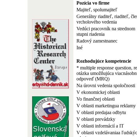
Pozícia vo firme
Majiteľ, spolumajiteľ
Generálny riaditeľ, riaditeľ, čle
vrcholového vedenia
Vedúci pracovník na strednom
stupni riadenia
Radový zamestnanec
Iné
Rozhodujúce kompetencie
* multiple response question, r
otázka umožňujúca viacnásobn
odpoveď (MRQ)
Na úrovni vedenia spoločnosti
V ekonomickej oblasti
Vo finančnej oblasti
V oblasti marketingua reklamy
V oblasti predajaa odbytu
V oblasti prevádzky
V oblasti informácií a IT
V oblasti vzdelávaniaa ľudský