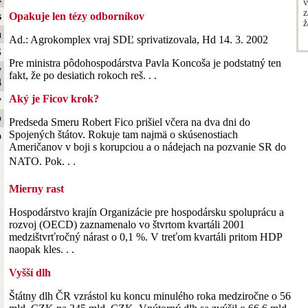
V
Z
s
Opakuje len tézy odborníkov
Ž
a
Ad.: Agrokomplex vraj SDĽ sprivatizovala, Hd 14. 3. 2002
S
Pre ministra pôdohospodárstva Pavla Koncoša je podstatný ten
y
fakt, že po desiatich rokoch reš. . .
4
Aký je Ficov krok?
y
b
Predseda Smeru Robert Fico prišiel včera na dva dni do
Spojených štátov. Rokuje tam najmä o skúsenostiach
o
Američanov v boji s korupciou a o nádejach na pozvanie SR do
NATO. Pok. . .
Mierny rast
Hospodárstvo krajín Organizácie pre hospodársku spoluprácu a
rozvoj (OECD) zaznamenalo vo štvrtom kvartáli 2001
medzištvrťročný nárast o 0,1 %. V treťom kvartáli pritom HDP
naopak kles. . .
Vyšší dlh
Štátny dlh ČR vzrástol ku koncu minulého roka medziročne o 56