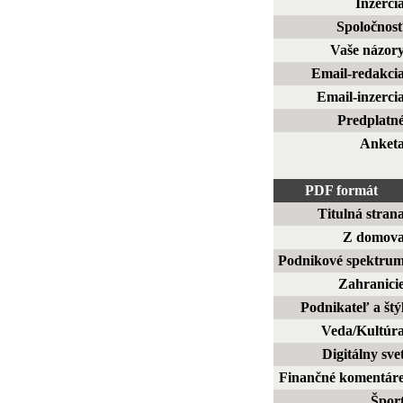
Inzerci
Spoločnos
Vaše názor
Email-redakci
Email-inzerci
Predplatn
Anket
PDF formát
Titulná stran
Z domov
Podnikové spektru
Zahranici
Podnikateľ a štý
Veda/Kultúr
Digitálny sve
Finančné komentár
Špor