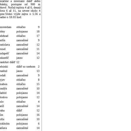
mračené a miestami dážď alebo
rehánky, postupne od 900 m
ehové. Nočná teplota 4 až 0, denná
plota 6 až 11, na severe okolo 4
upne.Slnko vyjde zajtra o 5.56 a
padne o 18.03 hod.
msterdam
oblačno
9
tény
polojasno
18
elehrad
oblačno
17
erlín
zamračené
9
ratislava
zamračené
12
rusel
zamračené
11
udapešť
zamračené
14
ukurešť
jasno
12
rankfurt dážď
12
elsinki
dážď so snehom
2
stanbul
jasno
13
odaň
zamračené
9
yjev
oblačno
8
isabon
oblačno
15
ondýn
zamračené
10
adrid
polojasno
14
oskva
polojasno
12
slo
oblačno
4
aríž
zamračené
14
raha
dážď
12
ím
polojasno
16
ofia
zamračené
10
tokholm
polojasno
6
aršava
zamračené
14