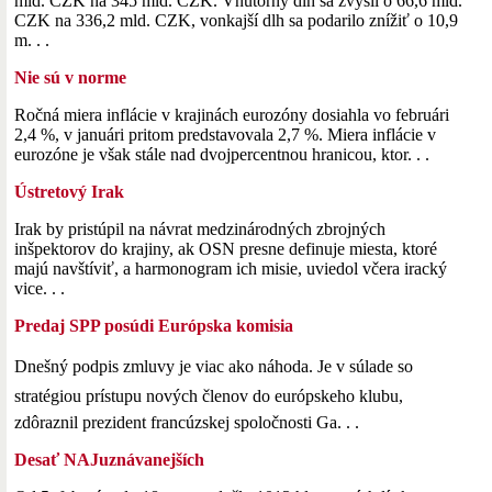
mld. CZK na 345 mld. CZK. Vnútorný dlh sa zvýšil o 66,6 mld.
CZK na 336,2 mld. CZK, vonkajší dlh sa podarilo znížiť o 10,9
m. . .
Nie sú v norme
Ročná miera inflácie v krajinách eurozóny dosiahla vo februári
2,4 %, v januári pritom predstavovala 2,7 %. Miera inflácie v
eurozóne je však stále nad dvojpercentnou hranicou, ktor. . .
Ústretový Irak
Irak by pristúpil na návrat medzinárodných zbrojných
inšpektorov do krajiny, ak OSN presne definuje miesta, ktoré
majú navštíviť, a harmonogram ich misie, uviedol včera iracký
vice. . .
Predaj SPP posúdi Európska komisia
Dnešný podpis zmluvy je viac ako náhoda. Je v súlade so
stratégiou prístupu nových členov do európskeho klubu,
zdôraznil prezident francúzskej spoločnosti Ga. . .
Desať NAJuznávanejších