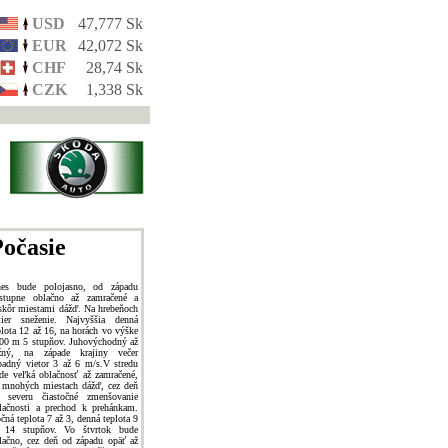
USD
47,777 Sk
EUR
42,072 Sk
CHF
28,74 Sk
CZK
1,338 Sk
očasie
es bude polojasno, od západu
stupne oblačno až zamračené a
skôr miestami dážď. Na hrebeňoch
tier sneženie. Najvyššia denná
plota 12 až 16, na horách vo výške
00 m 5 stupňov. Juhovýchodný až
žný, na západe krajiny večer
padný vietor 3 až 6 m/s.V stredu
de veľká oblačnosť až zamračené,
 mnohých miestach dážď, cez deň
 severu čiastočné zmenšovanie
lačnosti a prechod k prehánkam.
čná teplota 7 až 3, denná teplota 9
 14 stupňov. Vo štvrtok bude
lačno, cez deň od západu opäť až