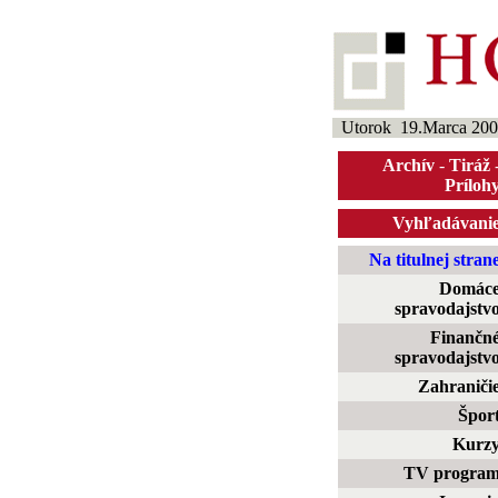
Utorok 19.Marca 200
Archív
-
Tiráž
Príloh
Vyhľadávani
Na titulnej stran
Domác
spravodajstv
Finančn
spravodajstv
Zahraniči
Špor
Kurz
TV progra