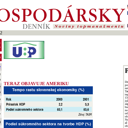
2
-
y
e
e
P
e
o
Dn
TERAZ OBJAVUJE AMERIKU
po
é
ne
o
Ta
te
15
e
ju
zá
t
bu
na
od
y
ob
No
m
až
ob