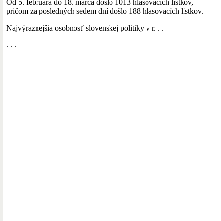
Od 5. februára do 18. marca došlo 1013 hlasovacích lístkov,
pričom za posledných sedem dní došlo 188 hlasovacích lístkov.
Najvýraznejšia osobnosť slovenskej politiky v r. . .
. . .