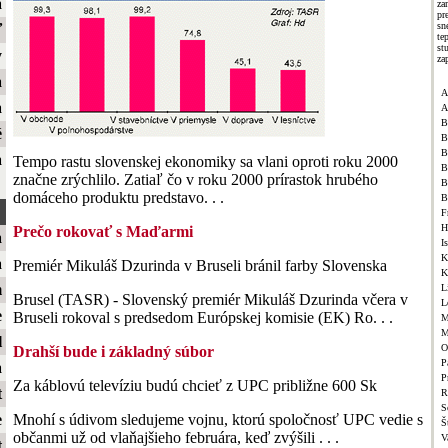
a
za
p
sn
ť
te
st
y
za
a
A
a
A
B
é
B
B
a
Tempo rastu slovenskej ekonomiky sa vlani oproti roku 2000
B
značne zrýchlilo. Zatiaľ čo v roku 2000 prírastok hrubého
B
domáceho produktu predstavo. . .
B
F
H
Prečo rokovať s Maďarmi
a
I
K
a
Premiér Mikuláš Dzurinda v Bruseli bránil farby Slovenska
K
m
L
Brusel (TASR) - Slovenský premiér Mikuláš Dzurinda včera v
L
e
Bruseli rokoval s predsedom Európskej komisie (EK) Ro. . .
M
M
l
O
Drahší bude i základný súbor
P
a
P
Za káblovú televíziu budú chcieť z UPC približne 600 Sk
t
R
S
e
Mnohí s údivom sledujeme vojnu, ktorú spoločnosť UPC vedie s
Š
občanmi už od vlaňajšieho februára, keď zvýšili . . .
V
t