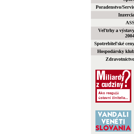
Poradenstvo/Servi
Inzerci
AS
Veľtrhy a výstav
200
Spotrebiteľské cen
Hospodársky klu
Zdravotníctv