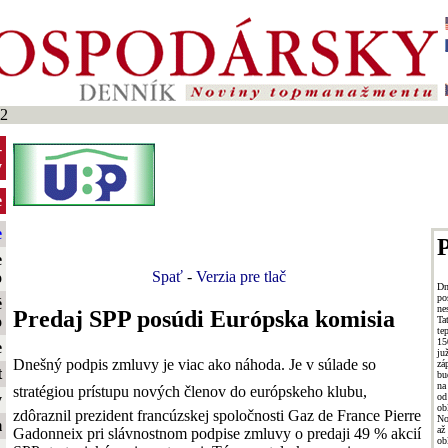
2
-
y
e
e
P
e
Spať
-
Verzia pre tlač
o
Dn
po
é
ne
Predaj SPP posúdi Európska komisia
o
Ta
te
15
e
ju
Dnešný podpis zmluvy je viac ako náhoda. Je v súlade so
zá
t
bu
na
stratégiou prístupu nových členov do európskeho klubu,
od
y
ob
zdôraznil prezident francúzskej spoločnosti Gaz de France Pierre
No
m
až
Gadonneix pri slávnostnom podpise zmluvy o predaji 49 % akcií
ob