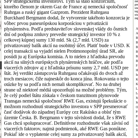
SPP strategickému investorovi. Tým sa stalo konzorcium,
a
za
p
ktorého členom je okrem Gaz de France aj nemecká spoločnosť
sn
ť
Ruhrgas a ruský gigant Gazprom. Prezident Ruhrgasu
te
st
y
Burckhard Bergmann dodal, že vytvorenie takéhoto konzorcia je
za
vôbec prvou paneurópskou korporáciou v privatizácii
a
plynárenstva. Podľa predstaviteľov slovenskej vlády do ôsmich
A
a
A
dní od podpisu zmluvy prevedie strategický investor 10 % z
B
celkovej kúpnej sumy 130 mld. Sk (2,7 mld. USD) za
é
B
privatizovaný balík akcií na osobitný účet. Platiť bude v USD. K
B
a
celej transakcii sa vyjadrí nielen Protimonopolný úrad SR, ale
B
posúdi ju aj Európska komisia. A to nielen z hľadiska prevodu
B
B
akcií na silných európskych plynárenských hráčov, ale podľa
F
viacerých zdrojov aj z hľadiska prísunu sumy 2,7 mld. USD pre
H
štát. Jej verdikt zástupcovia Ruhrgasu očakávajú do dvoch až
a
I
troch mesiacov, čiže najneskôr do konca júna. Rokovania o tejto
K
a
otázke by sa podľa nich nemali skomplikovať. No na druhej
K
m
L
strane už niektoré médiá upozorňujú na možné problémy. Tým,
L
že celý podiel štátu získala v českom tranzitnom plynovode
e
M
Transgas nemecká spoločnosť RWE Gas, existujú špekulácie o
M
l
možnom rozhodnutí strategického investora v SPP presmerovať
O
časť dodávok do západnej Európy cez Rakúsko a obísť tým
P
a
P
územie Česka. B. Bergmann v tejto súvislosti dodal, že s RWE
t
R
Gas chcú spolupracovať. Definitívne rozhodnutie však závisí od
S
viacerých faktorov, najmä podmienok, aké RWE Gas ponúkne.
e
Š
Pokiaľ ide o vyplatenie celej sumy za privatizovaný balík akcií,
V
t