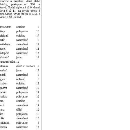
mračené a miestami dážď alebo
rehánky, postupne od 900 m
ehové. Nočná teplota 4 až 0, denná
plota 6 až 11, na severe okolo 4
upne.Slnko vyjde zajtra o 5.56 a
padne o 18.03 hod.
msterdam
oblačno
9
tény
polojasno
18
elehrad
oblačno
17
erlín
zamračené
9
ratislava
zamračené
12
rusel
zamračené
11
udapešť
zamračené
14
ukurešť
jasno
12
rankfurt dážď
12
elsinki
dážď so snehom
2
stanbul
jasno
13
odaň
zamračené
9
yjev
oblačno
8
isabon
oblačno
15
ondýn
zamračené
10
adrid
polojasno
14
oskva
polojasno
12
slo
oblačno
4
aríž
zamračené
14
raha
dážď
12
ím
polojasno
16
ofia
zamračené
10
tokholm
polojasno
6
aršava
zamračené
14