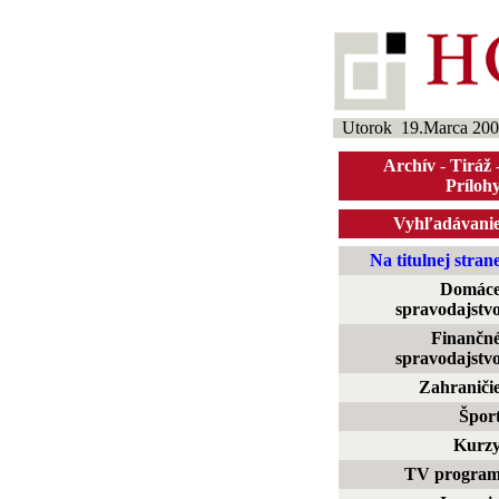
Utorok 19.Marca 200
Archív
-
Tiráž
Príloh
Vyhľadávani
Na titulnej stran
Domác
spravodajstv
Finančn
spravodajstv
Zahraniči
Špor
Kurz
TV progra