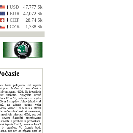
USD
47,777 Sk
EUR
42,072 Sk
CHF
28,74 Sk
CZK
1,338 Sk
očasie
es bude polojasno, od západu
stupne oblačno až zamračené a
skôr miestami dážď. Na hrebeňoch
tier sneženie. Najvyššia denná
plota 12 až 16, na horách vo výške
00 m 5 stupňov. Juhovýchodný až
žný, na západe krajiny večer
padný vietor 3 až 6 m/s.V stredu
de veľká oblačnosť až zamračené,
 mnohých miestach dážď, cez deň
 severu čiastočné zmenšovanie
lačnosti a prechod k prehánkam.
čná teplota 7 až 3, denná teplota 9
 14 stupňov. Vo štvrtok bude
lačno, cez deň od západu opäť až