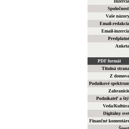
Inzerci
Spoločnos
Vaše názor
Email-redakci
Email-inzerci
Predplatn
Anket
PDF formát
Titulná stran
Z domov
Podnikové spektru
Zahranici
Podnikateľ a štý
Veda/Kultúr
Digitálny sve
Finančné komentár
Špor