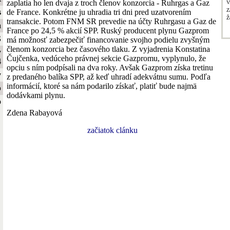
zaplatia ho len dvaja z troch členov konzorcia - Ruhrgas a Gaz
V
Z
de France. Konkrétne ju uhradia tri dni pred uzatvorením
s
Ž
transakcie. Potom FNM SR prevedie na účty Ruhrgasu a Gaz de
a
France po 24,5 % akcií SPP. Ruský producent plynu Gazprom
S
má možnosť zabezpečiť financovanie svojho podielu zvyšným
členom konzorcia bez časového tlaku. Z vyjadrenia Konstatina
y
Čujčenka, vedúceho právnej sekcie Gazpromu, vyplynulo, že
4
opciu s ním podpísali na dva roky. Avšak Gazprom získa tretinu
y
z predaného balíka SPP, až keď uhradí adekvátnu sumu. Podľa
informácií, ktoré sa nám podarilo získať, platiť bude najmä
b
dodávkami plynu.
o
Zdena Rabayová
začiatok clánku