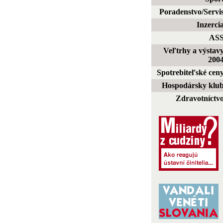
Poradenstvo/Servi
Inzerci
AS
Veľtrhy a výstav
200
Spotrebiteľské cen
Hospodársky klu
Zdravotníctv