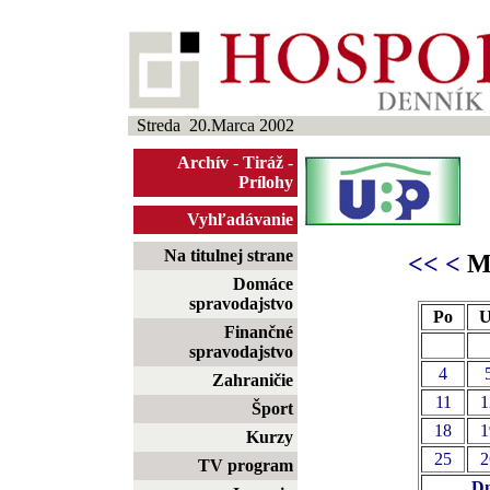
Streda 20.Marca 2002
Archív
-
Tiráž
-
Prílohy
Vyhľadávanie
Na titulnej strane
<<
<
Ma
Domáce
spravodajstvo
Po
U
Finančné
spravodajstvo
4
Zahraničie
11
1
Šport
18
1
Kurzy
25
2
TV program
Dn