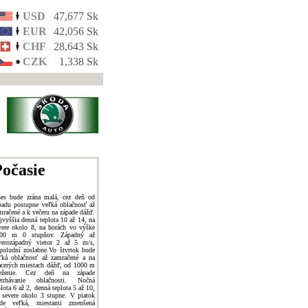
USD
47,677 Sk
EUR
42,056 Sk
CHF
28,643 Sk
CZK
1,338 Sk
očasie
es bude zrána malá, cez deň od
padu postupne veľká oblačnosť až
mračené a k večeru na západe dážď.
jvyššia denná teplota 10 až 14, na
vere okolo 8, na horách vo výške
00 m 0 stupňov. Západný až
verozápadný vietor 2 až 5 m/s,
poludní zoslabne.Vo štvrtok bude
ľká oblačnosť až zamračené a na
acerých miestach dážď, od 1000 m
neženie. Cez deň na západe
etrhávanie oblačnosti. Nočná
plota 6 až 2, denná teplota 5 až 10,
 severe okolo 3 stupne. V piatok
de veľká, miestami zmenšená