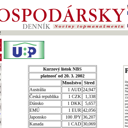
2
-
y
e
e
Kurzový lístok NBS
P
e
platnosť od 20. 3. 2002
o
Dn
Množstvo
Stred
zá
é
za
Austrália
1 AUD
24,947
o
Na
se
Česká republika
1 CZK
1,338
15
e
se
Dánsko
1 DKK
5,657
po
t
ve
EMÚ
1 EUR
42,056
vi
s
y
Japonsko
100 JPY
36,207
pr
te
m
na
Kanada
1 CAD
30,069
bu