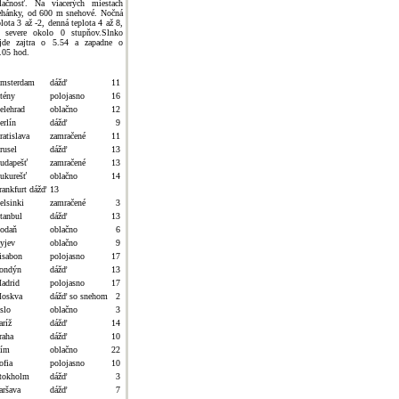
lačnosť. Na viacerých miestach
ehánky, od 600 m snehové. Nočná
plota 3 až -2, denná teplota 4 až 8,
 severe okolo 0 stupňov.Slnko
jde zajtra o 5.54 a zapadne o
.05 hod.
msterdam
dážď
11
tény
polojasno
16
elehrad
oblačno
12
erlín
dážď
9
ratislava
zamračené
11
rusel
dážď
13
udapešť
zamračené
13
ukurešť
oblačno
14
rankfurt dážď
13
elsinki
zamračené
3
stanbul
dážď
13
odaň
oblačno
6
yjev
oblačno
9
isabon
polojasno
17
ondýn
dážď
13
adrid
polojasno
17
oskva
dážď so snehom
2
slo
oblačno
3
aríž
dážď
14
raha
dážď
10
ím
oblačno
22
ofia
polojasno
10
tokholm
dážď
3
aršava
dážď
7