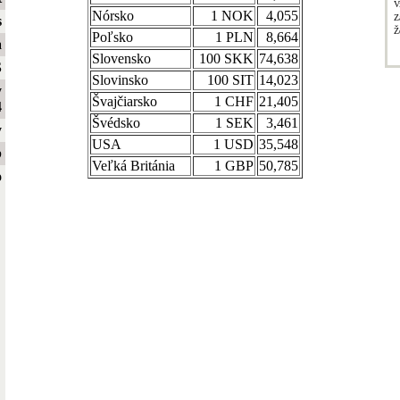
V
Nórsko
1 NOK
4,055
Z
s
Ž
Poľsko
1 PLN
8,664
a
Slovensko
100 SKK
74,638
S
Slovinsko
100 SIT
14,023
y
Švajčiarsko
1 CHF
21,405
4
Švédsko
1 SEK
3,461
y
USA
1 USD
35,548
b
Veľká Británia
1 GBP
50,785
o