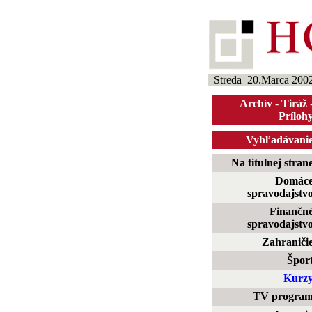
Streda 20.Marca 200
Archív
-
Tiráž
Príloh
Vyhľadávani
Na titulnej stran
Domác
spravodajstv
Finančn
spravodajstv
Zahraniči
Špor
Kurz
TV progra