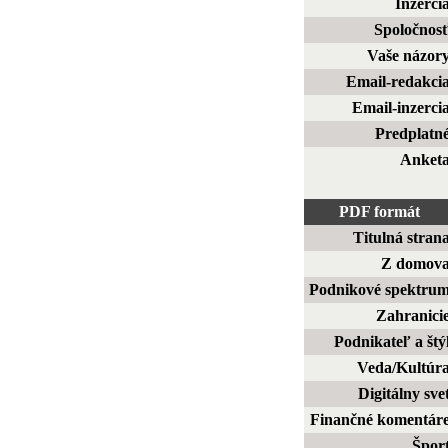
Inzerci
Spoločnos
Vaše názor
Email-redakci
Email-inzerci
Predplatn
Anket
PDF formát
Titulná stran
Z domov
Podnikové spektru
Zahranici
Podnikateľ a štý
Veda/Kultúr
Digitálny sve
Finančné komentár
Špor