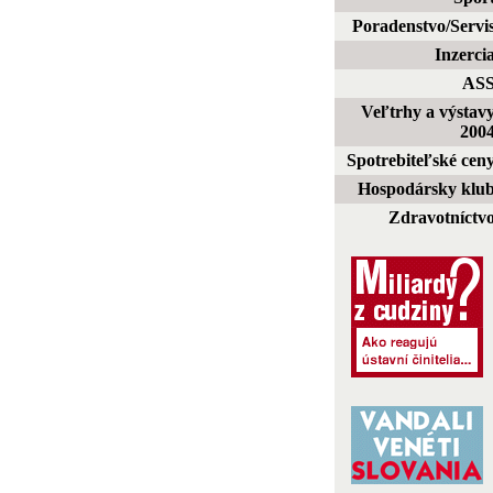
Poradenstvo/Servi
Inzerci
AS
Veľtrhy a výstav
200
Spotrebiteľské cen
Hospodársky klu
Zdravotníctv