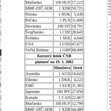
a
ob
Maďarsko
100 HUF
17,123
pr
te
ť
MMF-ZPČ-SDR
1 XDR
59,721
na
vy
y
Nórsko
1 NOK
5,439
18
a
Poľsko
1 PLN
11,609
A
Slovinsko
100 SIT
18,791
a
A
B
Švajčiarsko
1 CHF
28,643
é
B
Švédsko
1 SEK
4,644
B
a
B
USA
1 USD
47,677
B
B
Veľká Británia
1 GBP
68,009
F
Kurzový lístok ČNB
H
a
I
platnosť na 19. 3. 2002
K
a
Množstvo
Stred
K
m
L
Austrália
1 AUD
18,643
L
e
M
Dánsko
1 DKK
4,222
M
l
EMÚ
1 EUR
31,385
O
P
a
Japonsko
100 JPY
27,058
P
t
Kanada
1 CAD
22,467
R
S
Maďarsko
100 HUF
12,799
e
Š
V
MMF-ZPČ-SDR
1 XDR
44,489
t