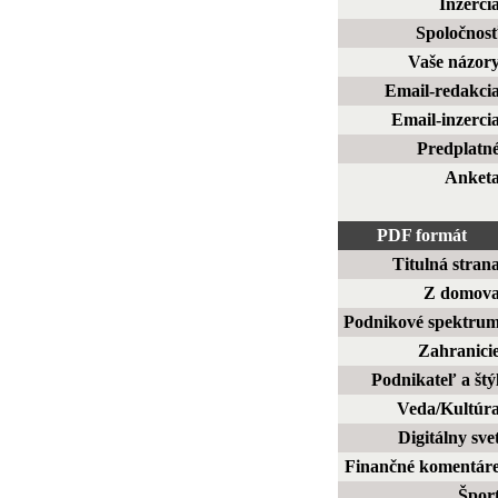
Inzerci
Spoločnos
Vaše názor
Email-redakci
Email-inzerci
Predplatn
Anket
PDF formát
Titulná stran
Z domov
Podnikové spektru
Zahranici
Podnikateľ a štý
Veda/Kultúr
Digitálny sve
Finančné komentár
Špor