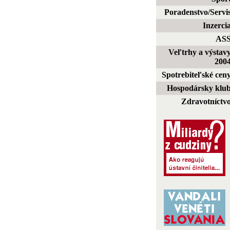
Poradenstvo/Servi
Inzerci
AS
Veľtrhy a výstav
200
Spotrebiteľské cen
Hospodársky klu
Zdravotníctv