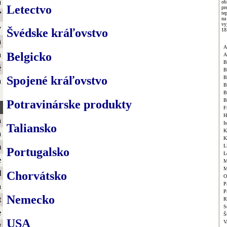
a
ob
Letectvo
pr
te
ť
na
vy
y
Švédske kráľovstvo
18
a
A
a
Belgicko
A
B
é
B
Spojené kráľovstvo
B
a
B
B
B
Potravinárske produkty
F
H
a
I
Taliansko
K
a
K
m
L
Portugalsko
L
e
M
M
l
Chorvátsko
O
P
a
P
Nemecko
t
R
S
e
Š
USA
V
t