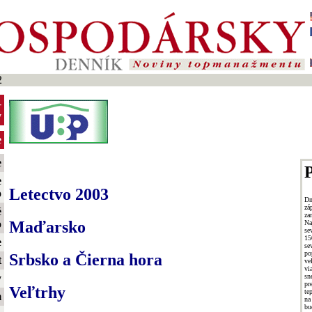
2
-
y
e
e
P
e
Letectvo 2003
o
Dn
zá
é
za
Maďarsko
o
Na
se
15
e
se
po
Srbsko a Čierna hora
t
ve
vi
s
y
pr
Veľtrhy
te
m
na
bu