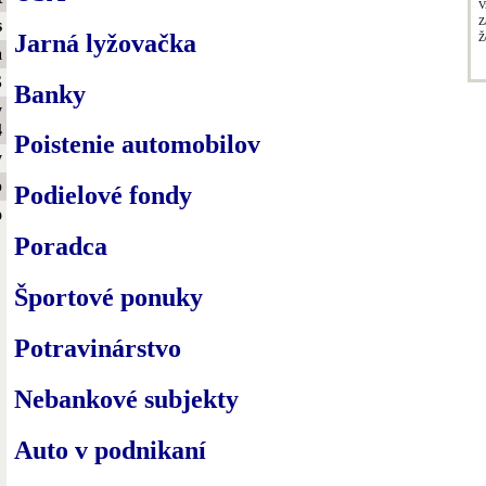
V
Z
s
Jarná lyžovačka
Ž
a
S
Banky
y
4
Poistenie automobilov
y
b
Podielové fondy
o
Poradca
Športové ponuky
Potravinárstvo
Nebankové subjekty
Auto v podnikaní