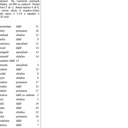
lačnosť. Na viacerých miestach
ehánky, od 600 m snehové. Nočná
plota 3 až -2, denná teplota 4 až 8,
 severe okolo 0 stupňov.Slnko
jde zajtra o 5.54 a zapadne o
.05 hod.
msterdam
dážď
11
tény
polojasno
16
elehrad
oblačno
12
erlín
dážď
9
ratislava
zamračené
11
rusel
dážď
13
udapešť
zamračené
13
ukurešť
oblačno
14
rankfurt dážď
13
elsinki
zamračené
3
stanbul
dážď
13
odaň
oblačno
6
yjev
oblačno
9
isabon
polojasno
17
ondýn
dážď
13
adrid
polojasno
17
oskva
dážď so snehom
2
slo
oblačno
3
aríž
dážď
14
raha
dážď
10
ím
oblačno
22
ofia
polojasno
10
tokholm
dážď
3
aršava
dážď
7