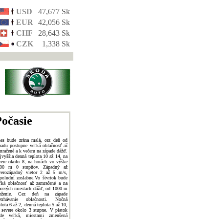
USD
47,677 Sk
EUR
42,056 Sk
CHF
28,643 Sk
CZK
1,338 Sk
očasie
es bude zrána malá, cez deň od
padu postupne veľká oblačnosť až
mračené a k večeru na západe dážď.
jvyššia denná teplota 10 až 14, na
vere okolo 8, na horách vo výške
00 m 0 stupňov. Západný až
verozápadný vietor 2 až 5 m/s,
poludní zoslabne.Vo štvrtok bude
ľká oblačnosť až zamračené a na
acerých miestach dážď, od 1000 m
neženie. Cez deň na západe
etrhávanie oblačnosti. Nočná
plota 6 až 2, denná teplota 5 až 10,
 severe okolo 3 stupne. V piatok
de veľká, miestami zmenšená