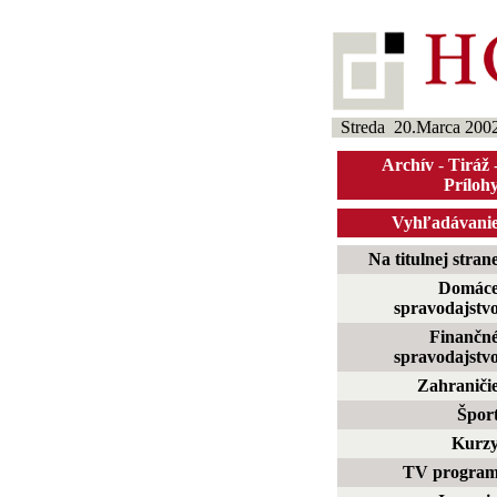
Streda 20.Marca 200
Archív
-
Tiráž
Príloh
Vyhľadávani
Na titulnej stran
Domác
spravodajstv
Finančn
spravodajstv
Zahraniči
Špor
Kurz
TV progra