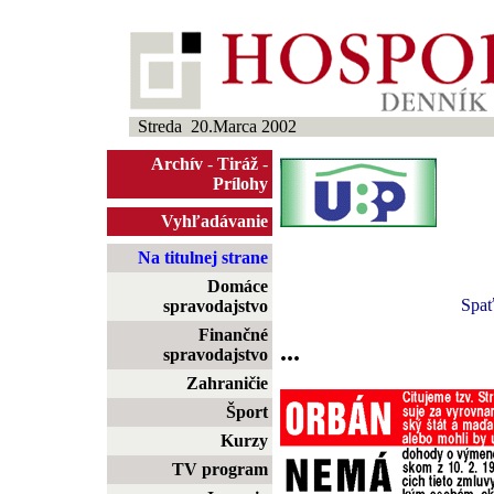
Streda 20.Marca 2002
Archív
-
Tiráž
-
Prílohy
Vyhľadávanie
Na titulnej strane
Domáce
Spa
spravodajstvo
Finančné
...
spravodajstvo
Zahraničie
Šport
Kurzy
TV program