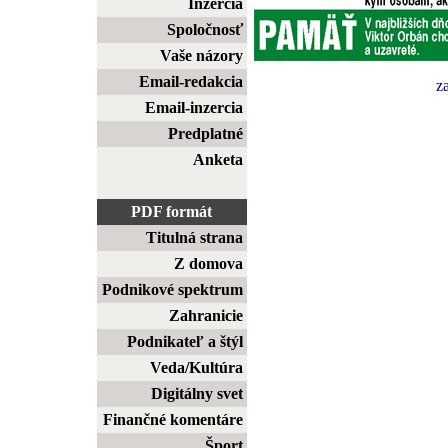
Inzercia
Spoločnosť
Vaše názory
Email-redakcia
z
Email-inzercia
Predplatné
Anketa
PDF formát
Titulná strana
Z domova
Podnikové spektrum
Zahranicie
Podnikateľ a štýl
Veda/Kultúra
Digitálny svet
Finančné komentáre
Šport