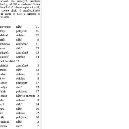
lačnosť. Na viacerých miestach
ehánky, od 600 m snehové. Nočná
plota 3 až -2, denná teplota 4 až 8,
 severe okolo 0 stupňov.Slnko
jde zajtra o 5.54 a zapadne o
.05 hod.
msterdam
dážď
11
tény
polojasno
16
elehrad
oblačno
12
erlín
dážď
9
ratislava
zamračené
11
rusel
dážď
13
udapešť
zamračené
13
ukurešť
oblačno
14
rankfurt dážď
13
elsinki
zamračené
3
stanbul
dážď
13
odaň
oblačno
6
yjev
oblačno
9
isabon
polojasno
17
ondýn
dážď
13
adrid
polojasno
17
oskva
dážď so snehom
2
slo
oblačno
3
aríž
dážď
14
raha
dážď
10
ím
oblačno
22
ofia
polojasno
10
tokholm
dážď
3
aršava
dážď
7