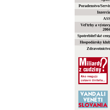
Poradenstvo/Servi
Inzerci
AS
Veľtrhy a výstav
200
Spotrebiteľské cen
Hospodársky klu
Zdravotníctv