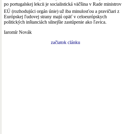
po portugalskej lekcii je socialistická väčšina v Rade ministrov
EÚ (rozhodujúci orgán únie) už iba minulosťou a pravičiari z
Európskej ľudovej strany majú opäť v celoeurópskych
politických inštanciách silnejšie zastúpenie ako ľavica.
Iaromír Novák
začiatok clánku