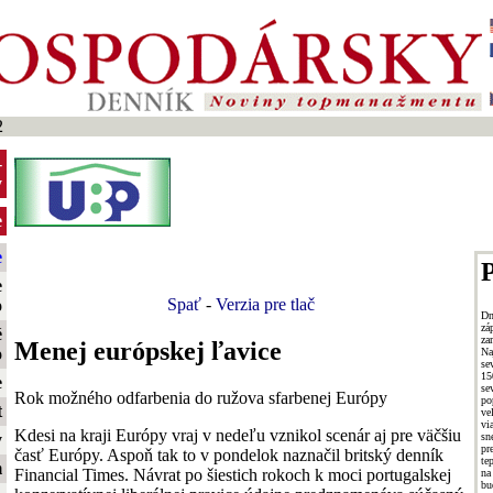
2
-
y
e
e
P
e
Spať
-
Verzia pre tlač
o
Dn
zá
é
za
Menej európskej ľavice
o
Na
se
15
e
se
Rok možného odfarbenia do ružova sfarbenej Európy
po
t
ve
vi
Kdesi na kraji Európy vraj v nedeľu vznikol scenár aj pre väčšiu
s
y
pr
časť Európy. Aspoň tak to v pondelok naznačil britský denník
te
m
Financial Times. Návrat po šiestich rokoch k moci portugalskej
na
bu