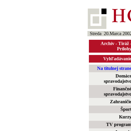
Streda 20.Marca 200
Archív
-
Tiráž
Príloh
Vyhľadávani
Na titulnej stran
Domác
spravodajstv
Finančn
spravodajstv
Zahraniči
Špor
Kurz
TV progra