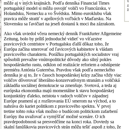
V
môže aj v iných krajinách. Podľa denníka Financial Times
Z
s
portugalský model si môžu osvojiť voliči vo Francúzsku, v
Ž
Holandsku, Nemecku a vo Švédsku. Mimo euroklubu však
a
pravica môže stratiť v aprílových voľbách v Maďarsku. Na
S
Slovensku sa ľavičiari na jeseň dostanú k moci iba zázrakom.
y
Ako však uviedol včera nemecký denník Frankfurter Allgemeine
4
Zeitung, bolo by príliš jednoduché vidieť vo víťazstve
y
pravicových centristov v Portugalsku ďalší dôkaz toho, že
Európa začína smerovať od ľavicových kabinetov k vládam
b
pravicového charakteru. Porážku portugalských socialistov vraj
o
spôsobili prevažne vnútropolitické dôvody ako silný pokles
hospodárskeho rastu, odklon od realizácie reforiem a odstúpenie
premiéra Antónia Guterrésa. Pravdou však podľa nemeckého
denníka je aj to, že v časoch hospodárskej krízy začína vždy viac
voličov dôverovať liberálno-konzervatívnym stranám a voličská
základňa sociálnej demokracie sa zmenšuje. Svetová, a teda aj
európska ekonomika majú momentálne k stavu hospodárskej
konjunktúry ďaleko, neistota v radoch voličov v západnej
Európe pramení aj z rozširovania EÚ smerom na východ, a to
nahráva do kariet politikom z pravicového spektra. V prvej
tretine tohto roka však možno o budúcom politickom zafarbení
Európy iba uvažovať a vymýšľať možné scenáre. O ich
pravdepodobnosti sa presvedčíme na konci roka. Dovtedy sa
skalní fanúšikovia pravicových strán môžu tešiť aspoň z toho, že