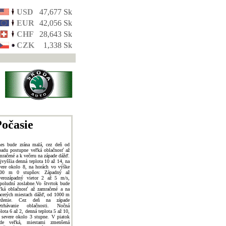
USD
47,677 Sk
EUR
42,056 Sk
CHF
28,643 Sk
CZK
1,338 Sk
očasie
es bude zrána malá, cez deň od
padu postupne veľká oblačnosť až
mračené a k večeru na západe dážď.
jvyššia denná teplota 10 až 14, na
vere okolo 8, na horách vo výške
00 m 0 stupňov. Západný až
verozápadný vietor 2 až 5 m/s,
poludní zoslabne.Vo štvrtok bude
ľká oblačnosť až zamračené a na
acerých miestach dážď, od 1000 m
neženie. Cez deň na západe
etrhávanie oblačnosti. Nočná
plota 6 až 2, denná teplota 5 až 10,
 severe okolo 3 stupne. V piatok
de veľká, miestami zmenšená