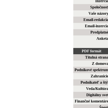
Inzerci
Spoločnos
Vaše názor
Email-redakci
Email-inzerci
Predplatn
Anket
PDF formát
Titulná stran
Z domov
Podnikové spektru
Zahranici
Podnikateľ a štý
Veda/Kultúr
Digitálny sve
Finančné komentár
Špor