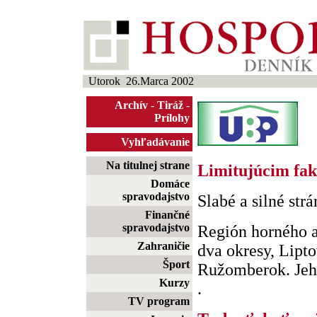
Utorok 26.Marca 2002
Archív
-
Tiráž
-
Prílohy
Vyhľadávanie
Na titulnej strane
Limitujúcim fak
Domáce
spravodajstvo
Slabé a silné str
Finančné
spravodajstvo
Región horného a
Zahraničie
dva okresy, Lipt
Šport
Ružomberok. Jeho
Kurzy
.
TV program