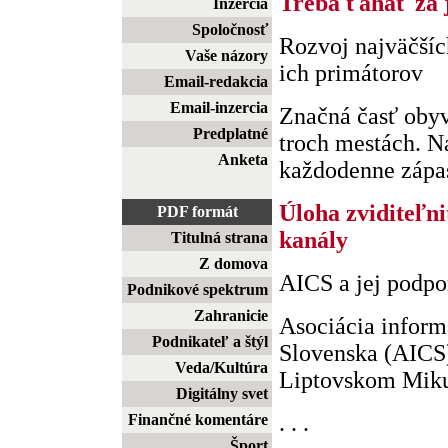
Treba ťahať za 
Inzercia
Spoločnosť
Rozvoj najväčšíc
Vaše názory
ich primátorov
Email-redakcia
Email-inzercia
Značná časť obyv
Predplatné
troch mestách. N
Anketa
každodenne zápasi
Úloha zviditeľn
PDF formát
kanály
Titulná strana
Z domova
AICS a jej podp
Podnikové spektrum
Zahranicie
Asociácia inform
Podnikateľ a štýl
Slovenska (AICS)
Veda/Kultúra
Liptovskom Mikul
Digitálny svet
. . .
Finančné komentáre
Šport