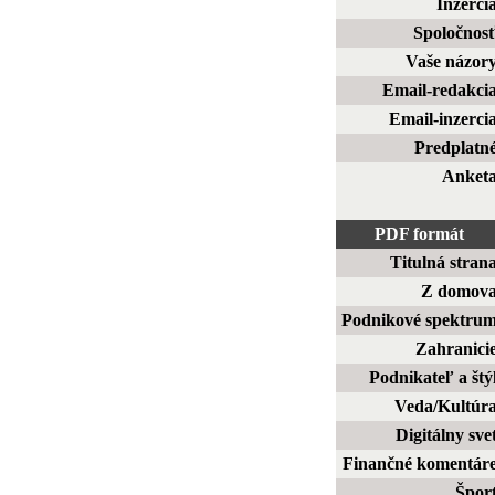
Inzerci
Spoločnos
Vaše názor
Email-redakci
Email-inzerci
Predplatn
Anket
PDF formát
Titulná stran
Z domov
Podnikové spektru
Zahranici
Podnikateľ a štý
Veda/Kultúr
Digitálny sve
Finančné komentár
Špor