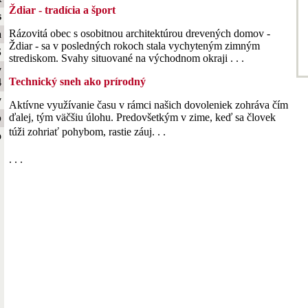
Ždiar - tradícia a šport
s
Rázovitá obec s osobitnou architektúrou drevených domov -
a
Ždiar - sa v posledných rokoch stala vychyteným zimným
S
strediskom. Svahy situované na východnom okraji . . .
y
Technický sneh ako prírodný
4
y
Aktívne využívanie času v rámci našich dovoleniek zohráva čím
ďalej, tým väčšiu úlohu. Predovšetkým v zime, keď sa človek
b
túži zohriať pohybom, rastie záuj. . .
o
. . .