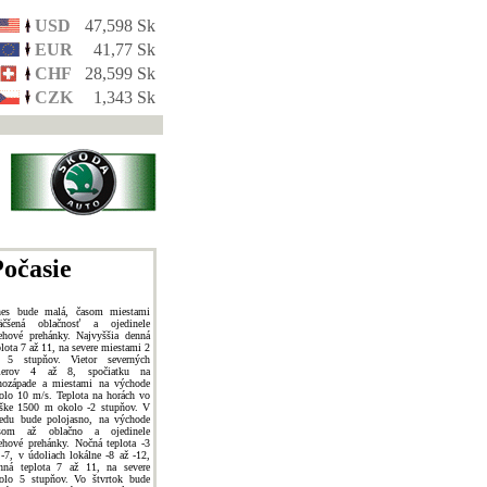
USD
47,598 Sk
EUR
41,77 Sk
CHF
28,599 Sk
CZK
1,343 Sk
očasie
es bude malá, časom miestami
äčšená oblačnosť a ojedinele
ehové prehánky. Najvyššia denná
plota 7 až 11, na severe miestami 2
 5 stupňov. Vietor severných
merov 4 až 8, spočiatku na
hozápade a miestami na východe
olo 10 m/s. Teplota na horách vo
ške 1500 m okolo -2 stupňov. V
redu bude polojasno, na východe
som až oblačno a ojedinele
ehové prehánky. Nočná teplota -3
 -7, v údoliach lokálne -8 až -12,
nná teplota 7 až 11, na severe
olo 5 stupňov. Vo štvrtok bude