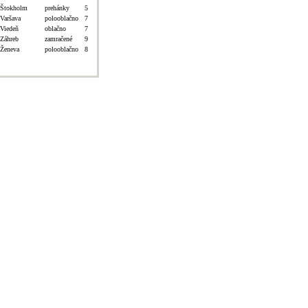
Štokholm
prehánky
5
Varšava
polooblačno
7
Viedeň
oblačno
7
Záhreb
zamračené
9
Ženeva
polooblačno
8