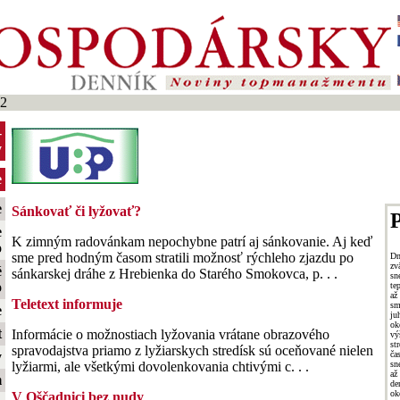
2
-
y
e
e
Sánkovať či lyžovať?
P
e
K zimným radovánkam nepochybne patrí aj sánkovanie. Aj keď
o
sme pred hodným časom stratili možnosť rýchleho zjazdu po
Dn
zv
é
sánkarskej dráhe z Hrebienka do Starého Smokovca, p. . .
sn
o
te
až
Teletext informuje
s
e
ju
ok
t
Informácie o možnostiach lyžovania vrátane obrazového
vý
st
spravodajstva priamo z lyžiarskych stredísk sú oceňované nielen
ča
y
sn
lyžiarmi, ale všetkými dovolenkovania chtivými c. . .
až
m
de
ok
V Oščadnici bez nudy