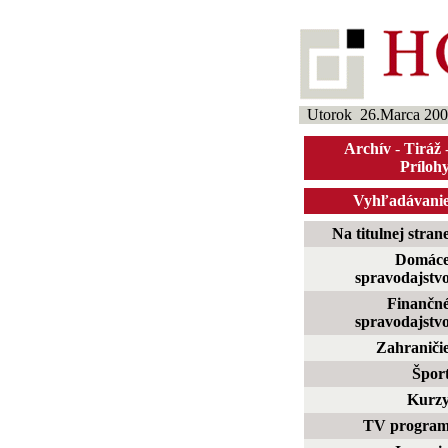
Utorok 26.Marca 200
Archív
-
Tiráž
Príloh
Vyhľadávani
Na titulnej stran
Domác
spravodajstv
Finančn
spravodajstv
Zahraniči
Špor
Kurz
TV progra