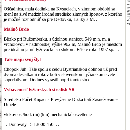
a
m
zv
sn
ť
Oščadnica, malá dedinka na Kysuciach, v zimnom období sa
sn
mení na živé medzinárodné stredisko zimných športov, z ktorého
úd
y
te
je možné rozhodnúť sa pre Dedovku, Laliky a M. . .
st
a
za
Malinô Brdo
a
é
Blízko pri Ružomberku, s údolnou stanicou 549 m n. m. a
vrcholovou v nadmorskej výške 962 m, Malinô Brdo je miestom
a
pre ideálnu jarnú lyžovačku so slnkom. Ešte v roku 1997 sp. . .
Tále majú svoj štýl
a
Chopok-Juh, Tále spolu s celou Bystrianskou dolinou už pred
dvoma desiatkami rokov boli v slovenskom lyžiarskom svete
a
superlatívom. Dodnes vyrástli popri tomto stred. . .
m
Vybavenosť lyžiarskych stredísk SR
e
l
Stredisko Počet Kapacita Prevýšenie Dĺžka tratí Zasnežovanie
Umelé
a
t
vlekov os./hod. (m) (km) mechanické osvetlenie
e
1. Donovaly 15 13000 450. . .
t