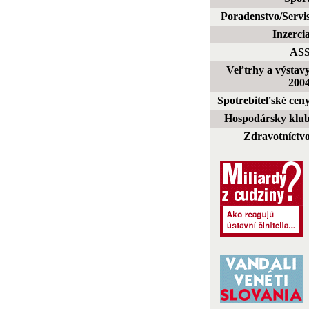
Poradenstvo/Servi
Inzerci
AS
Veľtrhy a výstav
200
Spotrebiteľské cen
Hospodársky klu
Zdravotníctv