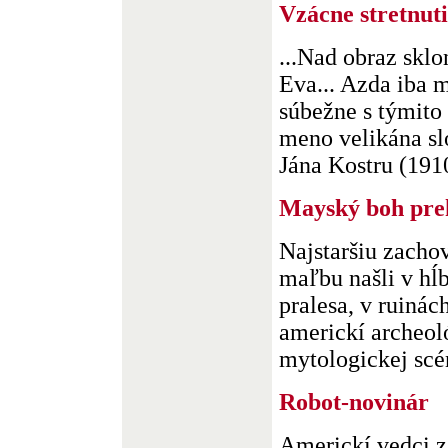
Vzácne stretnut
...Nad obraz skl
Eva... Azda iba m
súbežne s týmito 
meno velikána sl
Jána Kostru (1910 
Mayský boh pre
Najstaršiu zacho
maľbu našli v hĺ
pralesa, v ruinác
americkí archeol
mytologickej scén
Robot-novinár
Americkí vedci 