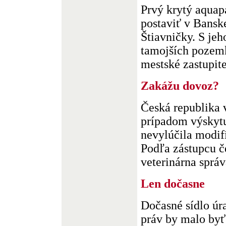
Prvý krytý aquap
postaviť v Banske
Štiavničky. S je
tamojších pozemk
mestské zastupite
Zakážu dovoz?
Česká republika 
prípadom výskyt
nevylúčila modif
Podľa zástupcu 
veterinárna správa
Len dočasne
Dočasné sídlo úr
práv by malo byť