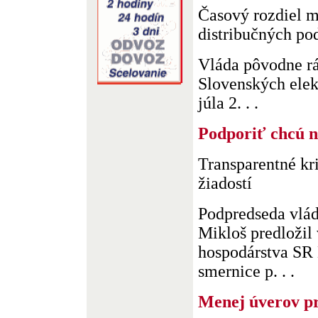
Časový rozdiel m
distribučných po
Vláda pôvodne rát
Slovenských elektr
júla 2. . .
Podporiť chcú n
Transparentné kr
žiadostí
Podpredseda vlád
Mikloš predložil 
hospodárstva SR 
smernice p. . .
Menej úverov pr