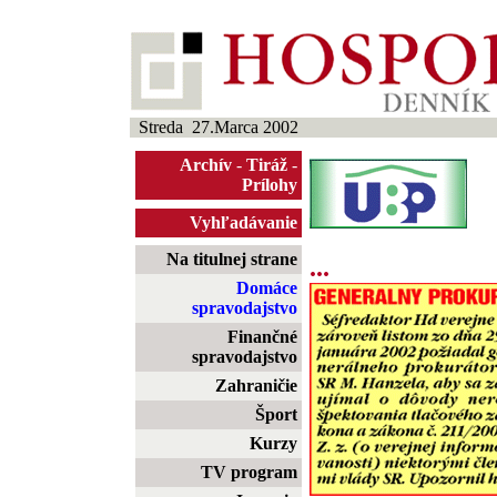
Streda 27.Marca 2002
Archív
-
Tiráž
-
Prílohy
Vyhľadávanie
Na titulnej strane
...
Domáce
spravodajstvo
Finančné
spravodajstvo
Zahraničie
Šport
Kurzy
TV program