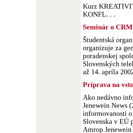
Kurz KREATIVI
KONFL. . .
Seminár o CRM
Študentská orga
organizuje za ge
poradenskej spol
Slovenských tele
až 14. apríla 2002 
Príprava na vst
Ako nedávno inf
Jenewein News (2
informovanosti o
Slovenska v EÚ 
Amrop Jenewein G