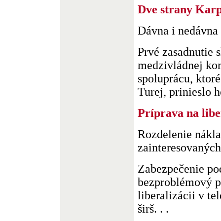
Dve strany Kar
Dávna i nedávna 
Prvé zasadnutie 
medzivládnej kom
spoluprácu, ktoré
Turej, prinieslo h
Príprava na lib
Rozdelenie nákla
zainteresovaných
Zabezpečenie po
bezproblémový p
liberalizácii v t
širš. . .