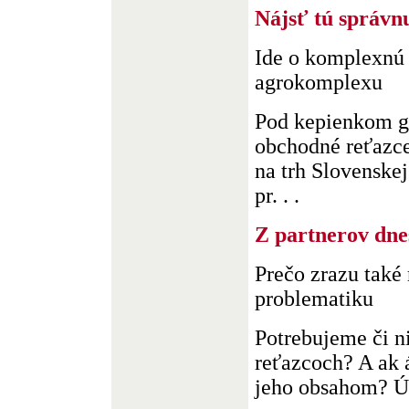
Nájsť tú správn
Ide o komplexnú
agrokomplexu
Pod kepienkom gl
obchodné reťazc
na trh Slovenske
pr. . .
Z partnerov dne
Prečo zrazu také 
problematiku
Potrebujeme či n
reťazcoch? A ak 
jeho obsahom? Úp