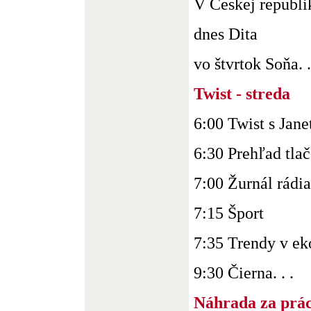
V Českej republi
dnes Dita
vo štvrtok Soňa. .
Twist - streda
6:00 Twist s Jan
6:30 Prehľad tla
7:00 Žurnál rádi
7:15 Šport
7:35 Trendy v e
9:30 Čierna. . .
Náhrada za prác