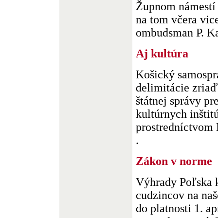
Župnom námestí v
na tom včera vic
ombudsman P. Kan
Aj kultúra
Košický samosprá
delimitácie zria
štátnej správy pr
kultúrnych inštitú
prostredníctvom 
.
Zákon v norme
Výhrady Poľska k
cudzincov na naš
do platnosti 1. a