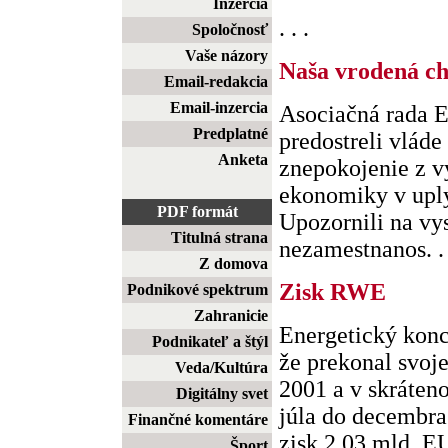
Inzercia
. . .
Spoločnosť
Vaše názory
Naša vrodená c
Email-redakcia
Email-inzercia
Asociačná rada 
Predplatné
predostreli vlád
Anketa
znepokojenie z v
ekonomiky v uply
PDF formát
Upozornili na vy
Titulná strana
nezamestnanos. . 
Z domova
Zisk RWE
Podnikové spektrum
Zahranicie
Energetický kon
Podnikateľ a štýl
že prekonal svoj
Veda/Kultúra
2001 a v skráten
Digitálny svet
júla do decembra
Finančné komentáre
zisk 2,03 mld. EU
Šport