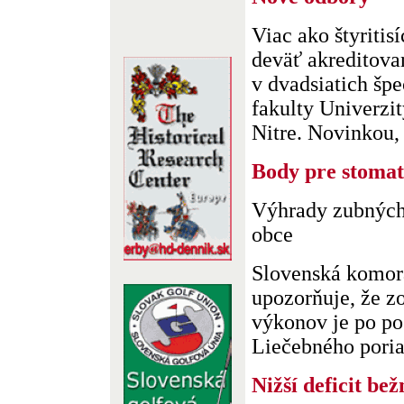
Viac ako štyritis
deväť akreditova
v dvadsiatich špe
fakulty Univerzit
Nitre. Novinkou, .
Body pre stomat
Výhrady zubných 
obce
Slovenská komor
upozorňuje, že 
výkonov je po po
Liečebného poriad
Nižší deficit be