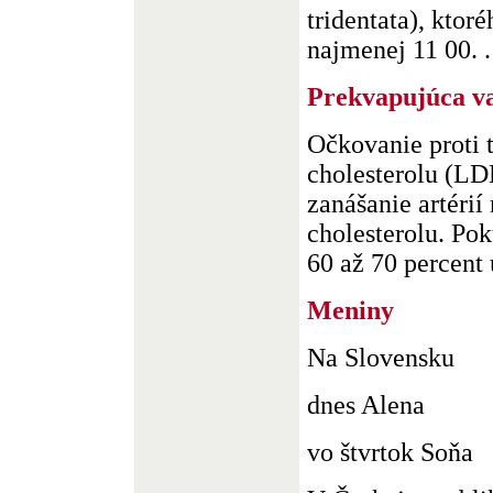
tridentata), ktor
najmenej 11 00. .
Prekvapujúca v
Očkovanie proti
cholesterolu (LD
zanášanie artérií
cholesterolu. Pok
60 až 70 percent u
Meniny
Na Slovensku
dnes Alena
vo štvrtok Soňa