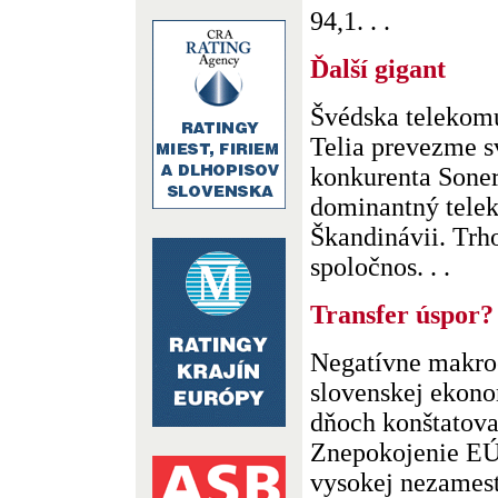
94,1. . .
Ďalší gigant
Švédska telekom
Telia prevezme s
konkurenta Soner
dominantný tele
Škandinávii. Trh
spoločnos. . .
Transfer úspor?
Negatívne makro
slovenskej ekon
dňoch konštatoval
Znepokojenie EÚ
vysokej nezamest