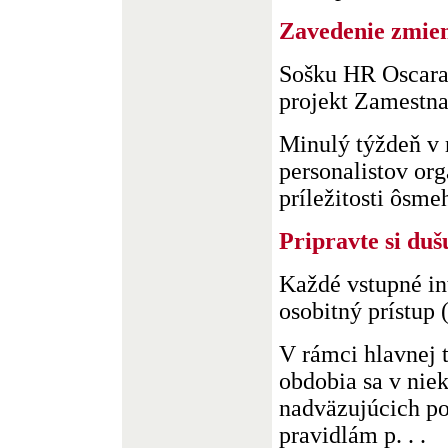
Zavedenie zmien
Sošku HR Oscara 
projekt Zamestnan
Minulý týždeň v 
personalistov org
príležitosti ôsmeho
Pripravte si dušu
Každé vstupné in
osobitný prístup 
V rámci hlavnej
obdobia sa v nie
nadväzujúcich p
pravidlám p. . .