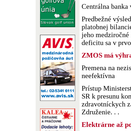
Centrálna banka 
Predbežné výsle
platobnej bilanci
jeho medziročné 
deficitu sa v prvo
ZMOS má výhr
Premena na nezis
neefektívna
Prístup Minister
SR k presunu kom
zdravotníckych z
Združenie. . .
Elektrárne až p