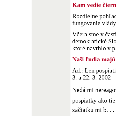
Kam vedie čiern
Rozdielne pohľad
fungovanie vlády 
Včera sme v čast
demokratické Slo
ktoré navrhlo v p.
Naši ľudia majú 
Ad.: Len pospiatk
3. a 22. 3. 2002
Nedá mi nereagov
pospiatky ako tie 
začiatku mi b. . .