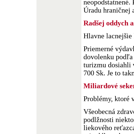
neopodstatnené. 
Úradu hraničnej a
Radšej oddych a
Hlavne lacnejšie 
Priemerné výdav
dovolenku podľa
turizmu dosiahli
700 Sk. Je to takm
Miliardové seke
Problémy, ktoré 
Všeobecná zdravo
podlžnosti niekt
liekového reťazc