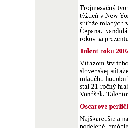
Trojmesačný tvor
týždeň v New Yor
súťaže mladých 
Čepana. Kandidát
rokov sa prezentuj
Talent roku 200
Víťazom štvrtého
slovenskej súťaž
mladého hudobník
stal 21-ročný hrá
Vonášek. Talento
Oscarove perlič
Najškaredšie a na
podelené, emócie 