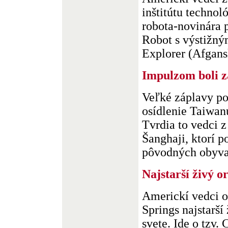
inštitútu technol
robota-novinára p
Robot s výstižn
Explorer (Afgansk
Impulzom boli z
Veľké záplavy po
osídlenie Taiwanu
Tvrdia to vedci z
Šanghaji, ktorí 
pôvodných obyvat
Najstarší živý 
Americkí vedci o
Springs najstarší
svete. Ide o tzv.