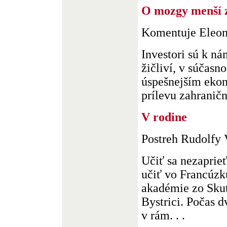
O mozgy menší 
Komentuje Eleon
Investori sú k n
žičliví, v súčasn
úspešnejším eko
prílevu zahraničný
V rodine
Postreh Rudolfy 
Učiť sa nezaprieť
učiť vo Francúzk
akadémie zo Skut
Bystrici. Počas 
v rám. . .