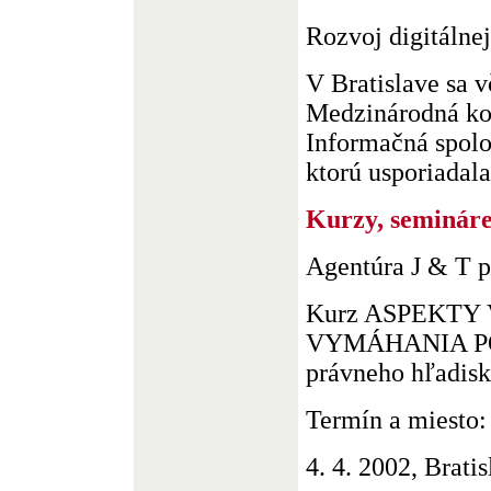
Rozvoj digitálne
V Bratislave sa v
Medzinárodná ko
Informačná spolo
ktorú usporiadala 
Kurzy, seminár
Agentúra J & T p
Kurz ASPEKTY
VYMÁHANIA P
právneho hľadisk
Termín a miesto:
4. 4. 2002, Brati