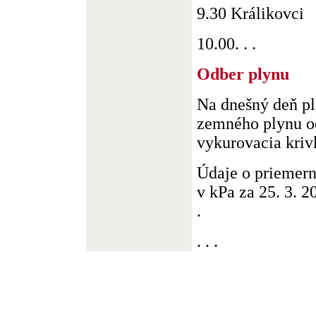
9.30 Králikovci
10.00. . .
Odber plynu
Na dnešný deň pl
zemného plynu od
vykurovacia krivk
Údaje o priemer
v kPa za 25. 3. 2
.
. . .