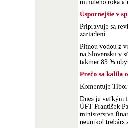
minulého roka a n.
Úspornejšie v s
Pripravuje sa rev
zariadení
Pitnou vodou z v
na Slovensku v s
takmer 83 % obyva
Prečo sa kalila 
Komentuje Tibor
Dnes je veľkým f
ÚFT František Pa
ministerstva fina
neunikol trebárs 