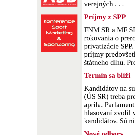
verejných . . .
Príjmy z SPP
FNM SR a MF SR
rokovania o prer
privatizácie SPP
príjmy predovšet
štátneho dlhu. Pr
Termín sa blíži
Kandidátov na s
(ÚS SR) treba pr
apríla. Parlament
hlasovaní zvolil 
kandidátov. Sú ni
Nové odbory