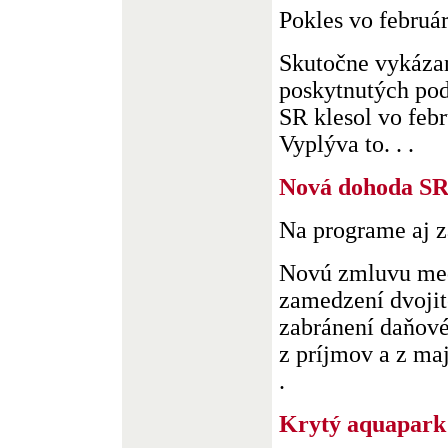
Pokles vo február
Skutočne vykáza
poskytnutých po
SR klesol vo febr
Vyplýva to. . .
Nová dohoda SR
Na programe aj z
Novú zmluvu me
zamedzení dvojit
zabránení daňové
z príjmov a z maj
.
Krytý aquapark