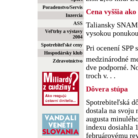
Poradenstvo/Servis
Cena vyššia ako
Inzercia
ASS
Taliansky SNAM n
Veľtrhy a výstavy
vysokou ponuko
2004
Spotrebiteľské ceny
Pri ocenení SPP 
Hospodársky klub
medzinárodné met
Zdravotníctvo
dve podporné. No
troch v. . .
Dôvera stúpa
Spotrebiteľská d
dostala na svoju 
augusta minulého
indexu dosiahla 
februárovému re