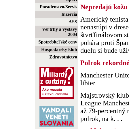
Nepredajú kožu 
Poradenstvo/Servis
Inzercia
Americký tenista
ASS
nenastúpi v drese
Veľtrhy a výstavy
štvrťfinálovom s
2004
pohára proti Špan
Spotrebiteľské ceny
duelu si bude užív
Hospodársky klub
Zdravotníctvo
Polrok rekordn
Manchester Unite
libier
Majstrovský klub
League Manchest
až 79-percentný n
polrok, na k. . .