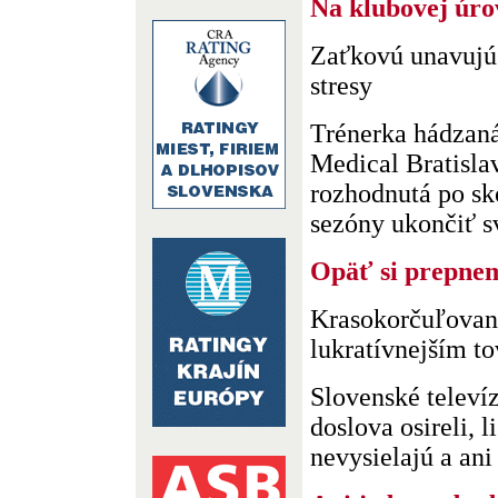
Na klubovej úro
Zaťkovú unavujú 
stresy
Trénerka hádzan
Medical Bratisla
rozhodnutá po sk
sezóny ukončiť svo
Opäť si prepne
Krasokorčuľovan
lukratívnejším t
Slovenské televí
doslova osireli, 
nevysielajú a ani