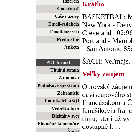
Inzercia
Krátko
Spoločnosť
BASKETBAL: Mia
Vaše názory
New York - Denve
Email-redakcia
Cleveland 102:96,
Email-inzercia
Predplatné
Portland - Memph
Anketa
- San Antonio 8
ŠACH: Veľmajs. .
PDF formát
Titulná strana
Veľký záujem
Z domova
Podnikové spektrum
Obrovský záujem 
Zahranicie
daviscupového st
Podnikateľ a štýl
Francúzskom a Če
Veda/Kultúra
fanúšikovia fran
Digitálny svet
tímu, ktorí už vy
Finančné komentáre
dostupné l. . .
Šport