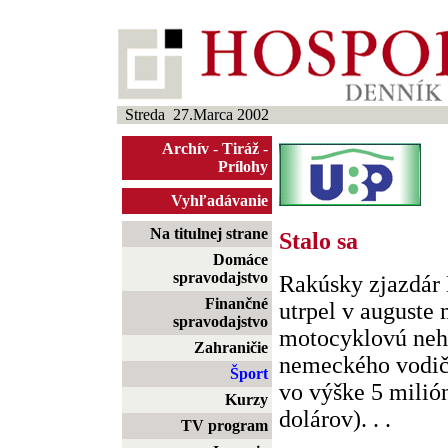
Streda 27.Marca 2002
Archív
-
Tiráž
-
Prílohy
Vyhľadávanie
Na titulnej strane
Stalo sa
Domáce
spravodajstvo
Rakúsky zjazdár
Finančné
utrpel v auguste
spravodajstvo
motocyklovú neh
Zahraničie
nemeckého vodič
Šport
vo výške 5 milió
Kurzy
dolárov). . .
TV program