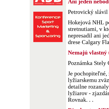
Ani jeden nebod
Petrovický slávi
Hokejová NHL po
stretnutiami, v k
nepresadil ani je
drese Calgary Fla
Nemajú vlastný
Poznámka Stely 
Je pochopiteľné,
lyžiarskemu zväz
detailne rozanaly
lyžiarov - zjazd
Rovnak. . .