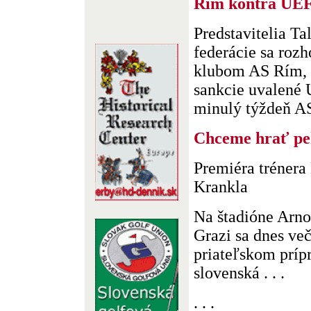
Rím kontra UE
Predstavitelia Ta
federácie sa rozh
klubom AS Rím, k
sankcie uvalené 
minulý týždeň AS 
Chceme hrať pe
Premiéra tréner
Krankla
Na štadióne Arn
Grazi sa dnes več
priateľskom príp
slovenská . . .
. . .