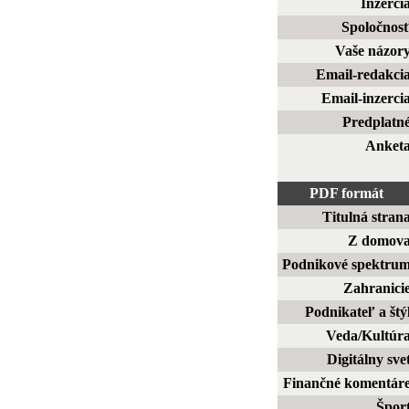
Inzerci
Spoločnos
Vaše názor
Email-redakci
Email-inzerci
Predplatn
Anket
PDF formát
Titulná stran
Z domov
Podnikové spektru
Zahranici
Podnikateľ a štý
Veda/Kultúr
Digitálny sve
Finančné komentár
Špor