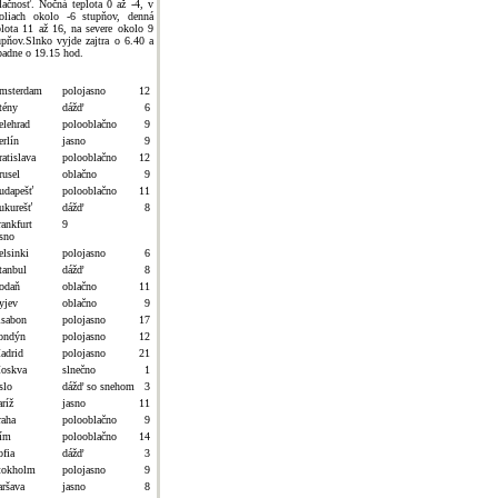
lačnosť. Nočná teplota 0 až -4, v
oliach okolo -6 stupňov, denná
plota 11 až 16, na severe okolo 9
upňov.Slnko vyjde zajtra o 6.40 a
padne o 19.15 hod.
msterdam
polojasno
12
tény
dážď
6
elehrad
polooblačno
9
erlín
jasno
9
atislava
polooblačno
12
rusel
oblačno
9
udapešť
polooblačno
11
ukurešť
dážď
8
rankfurt
9
asno
elsinki
polojasno
6
tanbul
dážď
8
odaň
oblačno
11
yjev
oblačno
9
isabon
polojasno
17
ondýn
polojasno
12
adrid
polojasno
21
oskva
slnečno
1
slo
dážď so snehom
3
ríž
jasno
11
raha
polooblačno
9
ím
polooblačno
14
ofia
dážď
3
tokholm
polojasno
9
aršava
jasno
8