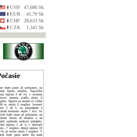
USD
47,686 Sk
EUR
41,79 Sk
CHF
28,633 Sk
CZK
1,341 Sk
očasie
es bude jasno až polojasno, na
rách časom oblačno. Najvyššia
nná teplota 9 až 14, v severnej
lovici územia zväčša okolo 6
upňov. Teplota na horách vo výške
00 m okolo 0 stupňov. Severný
etor 2 až 5, na juhozápade a
chode miestami okolo 7 m/s. Vo
vrtok bude jasno až polojasno, na
chode časom až oblačno a na
rách ojedinele snehové prehánky.
čná teplota -1 až -5, v údoliach
olo -7 stupňov, denná teplota 10
 14, na severe okolo 7 stupňov. V
atok bude jasno alebo len malá