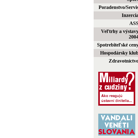
Poradenstvo/Servi
Inzerci
AS
Veľtrhy a výstav
200
Spotrebiteľské cen
Hospodársky klu
Zdravotníctv