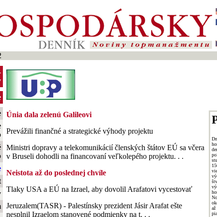
2
-
y
e
e
Únia dala zelenú Galileovi
P
e
Prevážili finančné a strategické výhody projektu
o
Dn
ho
é
Ministri dopravy a telekomunikácií členských štátov EÚ sa včera
de
o
po
v Bruseli dohodli na financovaní veľkolepého projektu. . .
st
15
e
vi
Neistota až do poslednej chvíle
vý
t
št
vý
Tlaky USA a EÚ na Izrael, aby dovolil Arafatovi vycestovať
ho
y
No
ok
Jeruzalem(TASR) - Palestínsky prezident Jásir Arafat ešte
m
až
nesplnil Izraelom stanovené podmienky na t. . .
pi