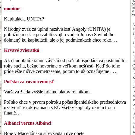
a
ob
úd
te
monitor
ť
st
za
y
Kapitulácia UNITA?
a
A
Národný zväz za úplnú nezávislosť Angoly (UNITA) je
A
a
B
približne mesiac po zabití svojho vodcu Jonasa Savimbiho
B
dohnaný ku kapitulácii, ale o jej podmienkach chce roko. . .
é
Br
B
a
Krvavé zvieratká
B
B
Ak chudobnú krajinu závislú od poľnohospodárstva postihnú tri
F
j
roky sucha, bežne hovoríme o veľkom nešťastí. Keď do toho
H
príde ešte ničivé zemetrasenie, potom to už označujeme . . .
a
Is
K
a
Poľsko za rovnocennosť
K
m
L
Varšava žiada vyššie priame platby roľníkom
L
e
M
M
Poľsko chce v prvom polroku počas španielskeho predsedníctva
l
O
uzatvoriť v rokovaniach s EÚ všetky kapitoly okrem troch
Pa
a
finanč. . .
P
t
R
Albánci verzus Albánci
S
e
Š
V
Boje v Macedónsku si vyžiadali dve obete
t