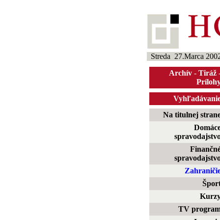
Streda 27.Marca 200
Archív
-
Tiráž
Príloh
Vyhľadávani
Na titulnej stran
Domác
spravodajstv
Finančn
spravodajstv
Zahraniči
Špor
Kurz
TV progra