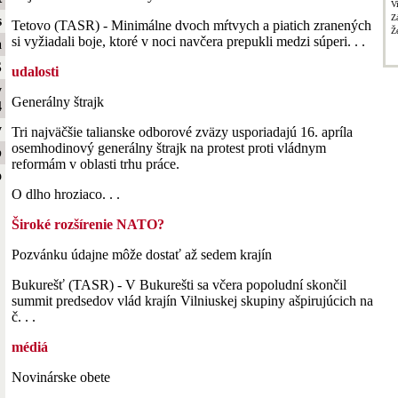
V
Z
s
Tetovo (TASR) - Minimálne dvoch mŕtvych a piatich zranených
Ž
si vyžiadali boje, ktoré v noci navčera prepukli medzi súperi. . .
a
S
udalosti
y
Generálny štrajk
4
y
Tri najväčšie talianske odborové zväzy usporiadajú 16. apríla
osemhodinový generálny štrajk na protest proti vládnym
b
reformám v oblasti trhu práce.
o
O dlho hroziaco. . .
Široké rozšírenie NATO?
Pozvánku údajne môže dostať až sedem krajín
Bukurešť (TASR) - V Bukurešti sa včera popoludní skončil
summit predsedov vlád krajín Vilniuskej skupiny ašpirujúcich na
č. . .
médiá
Novinárske obete