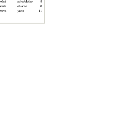
iedeň
polooblačno
8
áhreb
oblačno
8
eneva
jasno
11