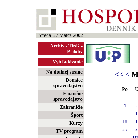
Streda 27.Marca 2002
Archív
-
Tiráž
-
Prílohy
Vyhľadávanie
Na titulnej strane
<<
<
Ma
Domáce
spravodajstvo
Po
U
Finančné
spravodajstvo
4
Zahraničie
11
1
Šport
18
1
Kurzy
25
2
TV program
Dn