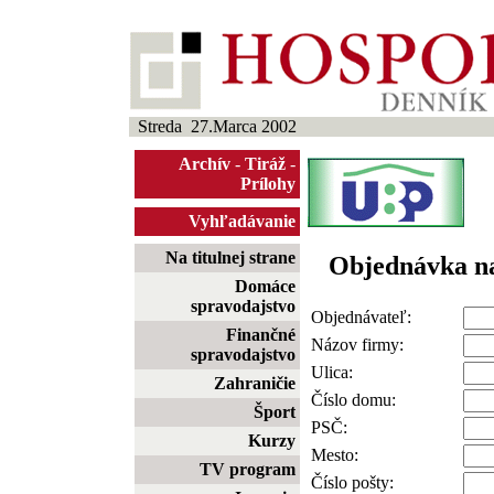
Streda 27.Marca 2002
Archív
-
Tiráž
-
Prílohy
Vyhľadávanie
Na titulnej strane
Objednávka n
Domáce
spravodajstvo
Objednávateľ:
Finančné
Názov firmy:
spravodajstvo
Ulica:
Zahraničie
Číslo domu:
Šport
PSČ:
Kurzy
Mesto:
TV program
Číslo pošty: