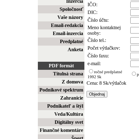
Inzercia
IČO:
Spoločnosť
DIC:
Vaše názory
Číslo účtu:
Email-redakcia
Meno kontaktnej
osoby:
Email-inzercia
Číslo tel.:
Predplatné
Počet výtlačkov:
Anketa
Číslo faxu:
e-mail:
PDF formát
ročné predplatné
Titulná strana
p
1992 Sk
Z domova
Cena: 8 Sk/výtlačok
Podnikové spektrum
Zahranicie
Podnikateľ a štýl
Veda/Kultúra
Digitálny svet
Finančné komentáre
Šport