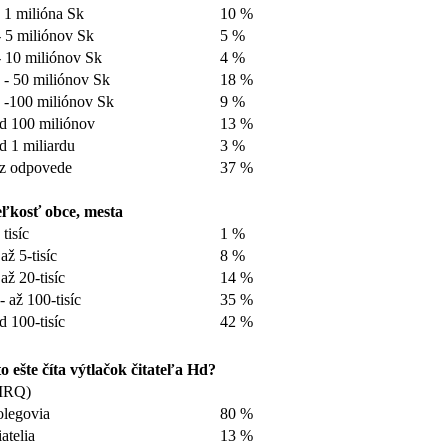
 1 milióna Sk
10 %
- 5 miliónov Sk
5 %
- 10 miliónov Sk
4 %
 - 50 miliónov Sk
18 %
 -100 miliónov Sk
9 %
d 100 miliónov
13 %
d 1 miliardu
3 %
z odpovede
37 %
ľkosť obce, mesta
 tisíc
1 %
 až 5-tisíc
8 %
 až 20-tisíc
14 %
- až 100-tisíc
35 %
d 100-tisíc
42 %
o ešte číta výtlačok čitateľa Hd?
MRQ)
legovia
80 %
iatelia
13 %