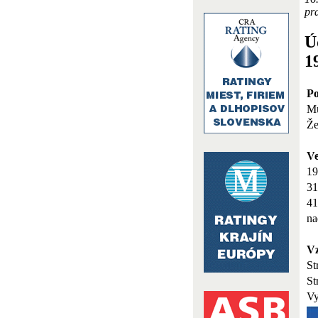
pra
Ú
1
Po
M
Že
V
19
31
41
na
Vz
St
St
Vy