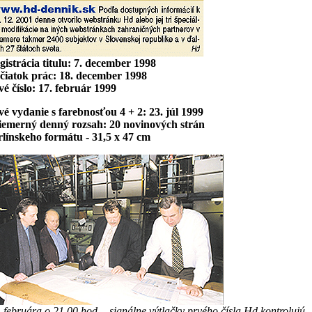
gistrácia titulu: 7. december 1998
čiatok prác: 18. december 1998
vé číslo: 17. február 1999
vé vydanie s farebnosťou 4 + 2: 23. júl 1999
iemerný denný rozsah: 20 novinových strán
rlínskeho formátu - 31,5 x 47 cm
. februára o 21.00 hod. - signálne výtlačky prvého čísla Hd kontrolujú