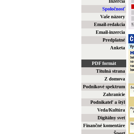
Inzercia
Spoločnosť
Vaše názory
Email-redakcia
Email-inzercia
Predplatné
Anketa
PDF formát
Titulná strana
Z domova
Podnikové spektrum
Zahranicie
Podnikateľ a štýl
Veda/Kultúra
Digitálny svet
Finančné komentáre
Šport