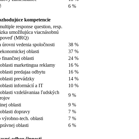
é
6 %
zhodujúce kompetencie
multiple response question, resp.
ázka umožňujúca viacnásobnú
dpoveď (MRQ)
 úrovni vedenia spoločnosti
38 %
ekonomickej oblasti
37 %
 finančnej oblasti
24 %
oblasti marketingua reklamy
16 %
oblasti predajaa odbytu
16 %
oblasti prevádzky
14 %
oblasti informácií a IT
10 %
oblasti vzdelávaniaa ľudských
9 %
rojov
inej oblasti
9 %
oblasti dopravy
7 %
 výrobno-tech. oblasti
7 %
právnej oblasti
6 %
avný odbor činnosti