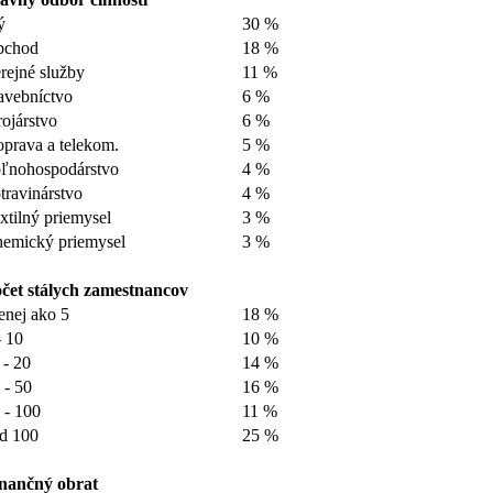
ý
30 %
bchod
18 %
rejné služby
11 %
avebníctvo
6 %
rojárstvo
6 %
prava a telekom.
5 %
ľnohospodárstvo
4 %
travinárstvo
4 %
xtilný priemysel
3 %
emický priemysel
3 %
čet stálych zamestnancov
nej ako 5
18 %
- 10
10 %
 - 20
14 %
 - 50
16 %
 - 100
11 %
d 100
25 %
nančný obrat