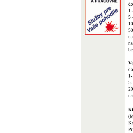
do
1 
5 
10
50
na
na
be
Ve
do
1-
5-
20
na
Kt
(
Ko
Pr