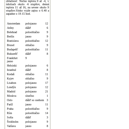
oblačnosť. Nočná teplota 0 až -4, v
údoliach okolo -6 stupňov, denná
teplota 11 až 16, na severe okolo 9
stupňov.Slnko vyjde zajtra o 6.40 a
zapadne o 19.15 hod.
Amsterdam
polojasno
12
Atény
dážď
6
Belehrad
polooblačno
9
Berlín
jasno
9
Bratislava
polooblačno
12
Brusel
oblačno
9
Budapešť
polooblačno
11
Bukurešť
dážď
8
Frankfurt
9
jasno
Helsinki
polojasno
6
Istanbul
dážď
8
Kodaň
oblačno
11
Kyjev
oblačno
9
Lisabon
polojasno
17
Londýn
polojasno
12
Madrid
polojasno
21
Moskva
slnečno
1
Oslo
dážď so snehom
3
Paríž
jasno
11
Praha
polooblačno
9
Rím
polooblačno
14
Sofia
dážď
3
Štokholm
polojasno
9
Varšava
jasno
8