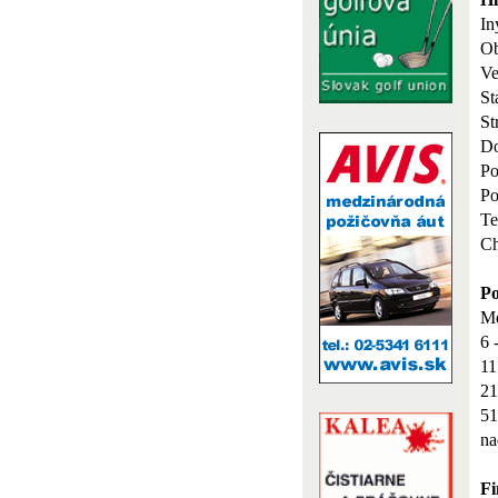
In
O
Ve
St
St
Do
Po
Po
Te
Ch
Po
Me
6 
11
21
51
na
Fi