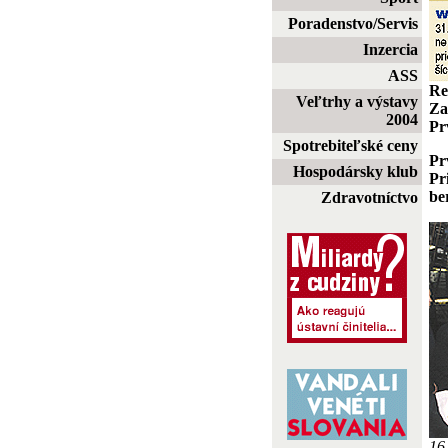
Poradenstvo/Servis
Inzercia
ASS
Re
Veľtrhy a výstavy
Za
2004
Pr
Spotrebiteľské ceny
Pr
Hospodársky klub
Pr
be
Zdravotníctvo
16