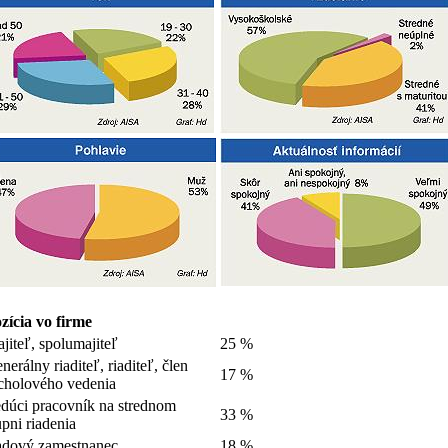
zícia vo firme
jiteľ, spolumajiteľ
25 %
nerálny riaditeľ, riaditeľ, člen
17 %
cholového vedenia
dúci pracovník na strednom
33 %
upni riadenia
dový zamestnanec
18 %