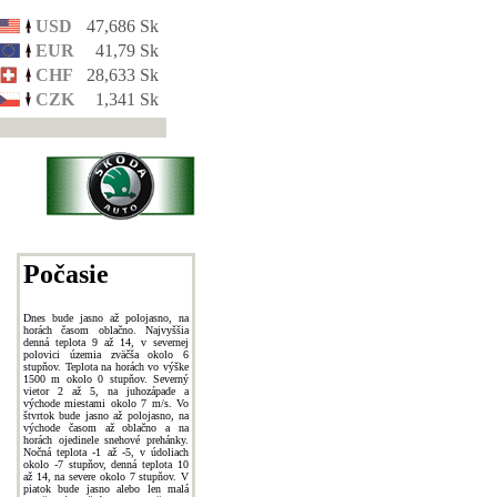
USD
47,686 Sk
EUR
41,79 Sk
CHF
28,633 Sk
CZK
1,341 Sk
Počasie
Dnes bude jasno až polojasno, na
horách časom oblačno. Najvyššia
denná teplota 9 až 14, v severnej
polovici územia zväčša okolo 6
stupňov. Teplota na horách vo výške
1500 m okolo 0 stupňov. Severný
vietor 2 až 5, na juhozápade a
východe miestami okolo 7 m/s. Vo
štvrtok bude jasno až polojasno, na
východe časom až oblačno a na
horách ojedinele snehové prehánky.
Nočná teplota -1 až -5, v údoliach
okolo -7 stupňov, denná teplota 10
až 14, na severe okolo 7 stupňov. V
piatok bude jasno alebo len malá