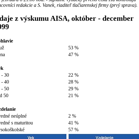
covníci redakcie a S. Vanek, riaditeľ tlačiarenskej firmy (prvý sprava).
daje z výskumu AISA, október - december
999
hlavie
už
53 %
na
47 %
ek
 - 30
22 %
 - 40
28 %
 - 50
29 %
d 50
21 %
delanie
redné neúplné
2 %
redné s maturitou
41 %
sokoškolské
57 %