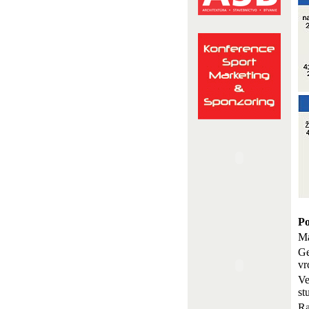
Po
Ma
Ge
vr
Ve
st
Ra