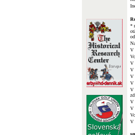
In
Ro
* 
ot
o
Na
V 
Vo
V 
V 
V 
V 
V 
zd
V 
V 
Vo
V 
Hl