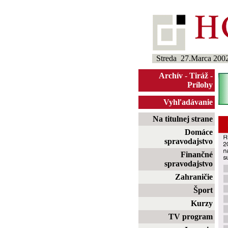
Streda 27.Marca 200
Archív
-
Tiráž
-
Prílohy
Vyhľadávanie
Na titulnej strane
Domáce
spravodajstvo
Finančné
spravodajstvo
Zahraničie
Šport
Kurzy
TV program