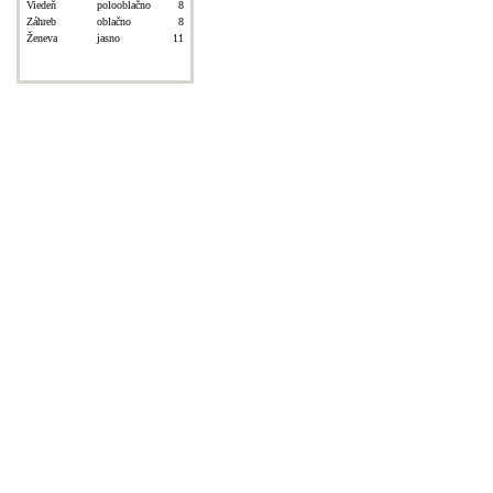
Viedeň
polooblačno
8
Záhreb
oblačno
8
Ženeva
jasno
11