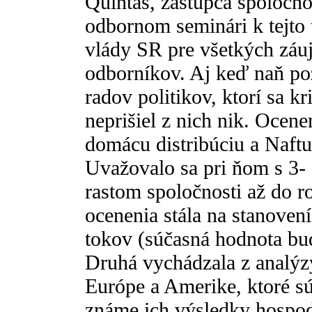
Quintas, zástupca spoločno
odbornom seminári k tejto
vlády SR pre všetkých záu
odborníkov. Aj keď naň po
radov politikov, ktorí sa kr
neprišiel z nich nik. Ocene
domácu distribúciu a Naft
Uvažovalo sa pri ňom s 3-
rastom spoločnosti až do 
ocenenia stála na stanove
tokov (súčasná hodnota bu
Druhá vychádzala z analýz
Európe a Amerike, ktoré sú
známe ich výsledky hospod