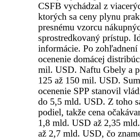
CSFB vychádzal z viacerýc
ktorých sa ceny plynu prak
presnému vzorcu nákupných
sprostredkovaný prístup. I
informácie. Po zohľadnení a
ocenenie domácej distribú
mil. USD. Naftu Gbely a p
125 až 150 mil. USD. Su
ocenenie SPP stanovil vlád
do 5,5 mld. USD. Z toho s
podiel, takže cena očakáv
1,8 mld. USD až 2,35 mld
až 2,7 mld. USD, čo zname