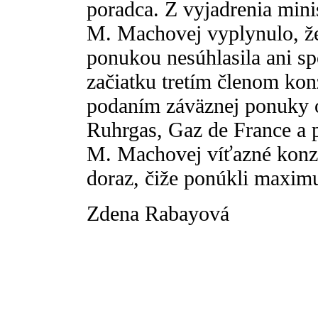
poradca. Z vyjadrenia minis
M. Machovej vyplynulo, ž
ponukou nesúhlasila ani s
začiatku tretím členom kon
podaním záväznej ponuky o
Ruhrgas, Gaz de France a 
M. Machovej víťazné konzo
doraz, čiže ponúkli maxim
Zdena Rabayová