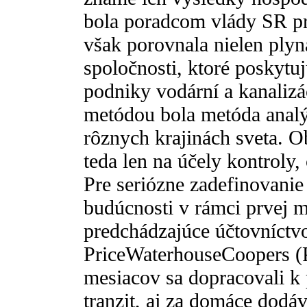
bola poradcom vlády SR pri
však porovnala nielen plyná
spoločnosti, ktoré poskytuj
podniky vodární a kanalizá
metódou bola metóda analý
rôznych krajinách sveta. 
teda len na účely kontroly,
Pre seriózne zadefinovanie
budúcnosti v rámci prvej 
predchádzajúce účtovníctvo
PriceWaterhouseCoopers (
mesiacov sa dopracovali k
tranzit, aj za domáce dodá