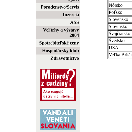
Nórsko
Poradenstvo/Servis
Poľsko
Inzercia
Slovensko
ASS
Slovinsko
Veľtrhy a výstavy
Švajčiarsko
2004
Švédsko
Spotrebiteľské ceny
USA
Hospodársky klub
Veľká Britá
Zdravotníctvo