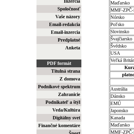
Inzercia
Maďarsko
Spoločnosť
MMF-ZPČ
Vaše názory
Nórsko
Email-redakcia
Poľsko
Slovinsko
Email-inzercia
Švajčiarsko
Predplatné
Švédsko
Anketa
USA
Veľká Britá
PDF formát
Kurz
Titulná strana
platno
Z domova
Podnikové spektrum
Austrália
Zahranicie
Dánsko
Podnikateľ a štýl
EMÚ
Veda/Kultúra
Japonsko
Digitálny svet
Kanada
Maďarsko
Finančné komentáre
MMF-ZPČ
Šport