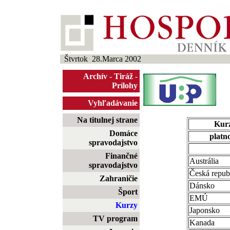
Štvrtok 28.Marca 2002
Archív
-
Tiráž
-
Prílohy
Vyhľadávanie
Na titulnej strane
Kurz
Domáce
platno
spravodajstvo
Finančné
Austrália
spravodajstvo
Česká repub
Zahraničie
Dánsko
Šport
EMÚ
Kurzy
Japonsko
TV program
Kanada