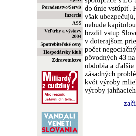
do únie vstúpiť. 
Poradenstvo/Servis
však ubezpečujú,
Inzercia
ASS
nebude kapitolou,
Veľtrhy a výstavy
brzdil vstup Slo
2004
v doterajšom pri
Spotrebiteľské ceny
počet negociačný
Hospodársky klub
pôvodných 43 na 
Zdravotníctvo
obdobia a ďalšie
zásadných probl
kvót výroby mlie
výroby jahňacieh
zač