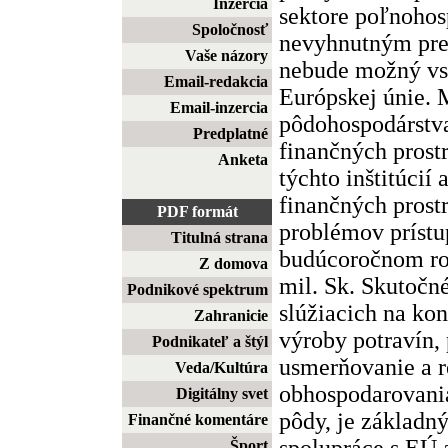
Inzercia
sektore poľnohos
Spoločnosť
nevyhnutným pre
Vaše názory
nebude možný vs
Email-redakcia
Európskej únie. 
Email-inzercia
pôdohospodárstva
Predplatné
finančných prost
Anketa
týchto inštitúcií 
finančných prostr
PDF formát
problémov prístu
Titulná strana
budúcoročnom ro
Z domova
mil. Sk. Skutočné
Podnikové spektrum
slúžiacich na kon
Zahranicie
výroby potravín, 
Podnikateľ a štýl
usmerňovanie a r
Veda/Kultúra
obhospodarovani
Digitálny svet
pôdy, je základ
Finančné komentáre
spolupráce s EÚ 
Šport