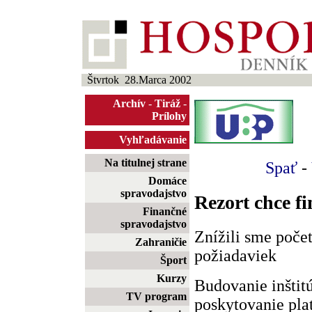
Štvrtok 28.Marca 2002
Archív
-
Tiráž
-
Prílohy
Vyhľadávanie
Na titulnej strane
Spať
-
Domáce
spravodajstvo
Rezort chce fi
Finančné
spravodajstvo
Znížili sme poče
Zahraničie
požiadaviek
Šport
Kurzy
Budovanie inštitú
TV program
poskytovanie plat