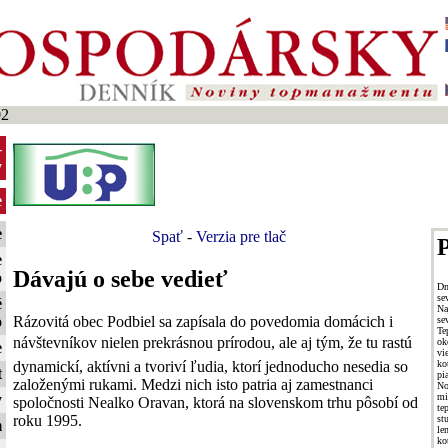
02
-
y
e
e
Spať
-
Verzia pre tlač
P
e
Dávajú o sebe vedieť
o
Dn
se
é
Na
Rázovitá obec Podbiel sa zapísala do povedomia domácich i
o
se
Te
návštevníkov nielen prekrásnou prírodou, ale aj tým, že tu rastú
ok
e
vi
dynamickí, aktívni a tvoriví ľudia, ktorí jednoducho nesedia so
ko
t
pi
založenými rukami. Medzi nich isto patria aj zamestnanci
No
mi
y
spoločnosti Nealko Oravan, ktorá na slovenskom trhu pôsobí od
te
roku 1995.
st
m
l
ko