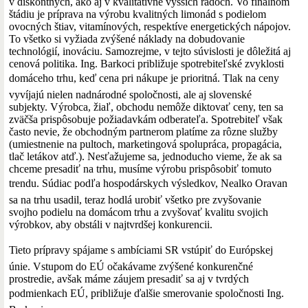
v diskontných, ako aj v kvalitatívne vyšších radoch. Vo finálnom
štádiu je príprava na výrobu kvalitných limonád s podielom
ovocných štiav, vitamínových, respektíve energetických nápojov.
To všetko si vyžiada zvýšené náklady na dobudovanie
technológií, inováciu. Samozrejme, v tejto súvislosti je dôležitá aj
cenová politika. Ing. Barkoci približuje spotrebiteľské zvyklosti
domáceho trhu, keď cena pri nákupe je prioritná. Tlak na ceny
vyvíjajú nielen nadnárodné spoločnosti, ale aj slovenské
subjekty. Výrobca, žiaľ, obchodu nemôže diktovať ceny, ten sa
zväčša prispôsobuje požiadavkám odberateľa. Spotrebiteľ však
často nevie, že obchodným partnerom platíme za rôzne služby
(umiestnenie na pultoch, marketingová spolupráca, propagácia,
tlač letákov atď.). Nesťažujeme sa, jednoducho vieme, že ak sa
chceme presadiť na trhu, musíme výrobu prispôsobiť tomuto
trendu. Súdiac podľa hospodárskych výsledkov, Nealko Oravan
sa na trhu usadil, teraz hodlá urobiť všetko pre zvyšovanie
svojho podielu na domácom trhu a zvyšovať kvalitu svojich
výrobkov, aby obstáli v najtvrdšej konkurencii.
Tieto prípravy spájame s ambíciami SR vstúpiť do Európskej
únie. Vstupom do EÚ očakávame zvýšené konkurenčné
prostredie, avšak máme záujem presadiť sa aj v tvrdých
podmienkach EÚ, približuje ďalšie smerovanie spoločnosti Ing.