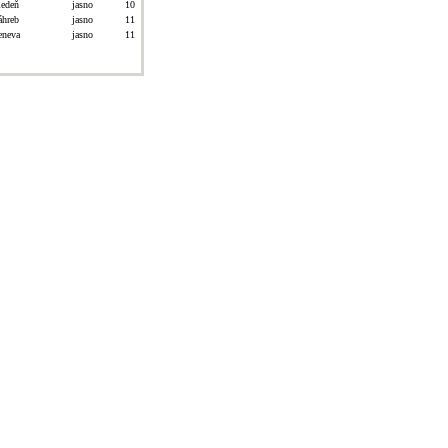
iedeň
jasno
10
áhreb
jasno
11
eneva
jasno
11