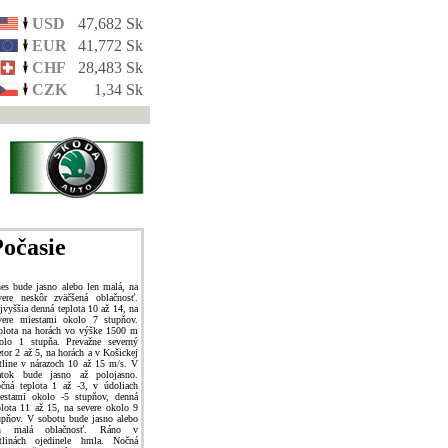
USD
47,682 Sk
EUR
41,772 Sk
CHF
28,483 Sk
CZK
1,34 Sk
očasie
es bude jasno alebo len malá, na
vere neskôr zväčšená oblačnosť.
jvyššia denná teplota 10 až 14, na
vere miestami okolo 7 stupňov.
plota na horách vo výške 1500 m
olo 1 stupňa. Prevažne severný
etor 2 až 5, na horách a v Košickej
tline v nárazoch 10 až 15 m/s. V
atok bude jasno až polojasno.
čná teplota 1 až -3, v údoliach
estami okolo -5 stupňov, denná
plota 11 až 15, na severe okolo 9
upňov. V sobotu bude jasno alebo
en malá oblačnosť. Ráno v
tlinách ojedinele hmla. Nočná