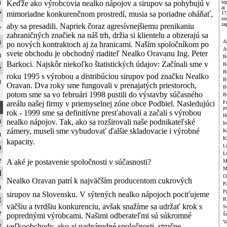
a
Keďže ako výrobcovia nealko nápojov a sirupov sa pohybujú v
te
aj
mimoriadne konkurenčnom prostredí, musia sa poriadne oháňať,
1
ť
st
za
aby sa presadili. Napriek čoraz agresívnejšiemu prenikaniu
y
zahraničných značiek na náš trh, držia si klientelu a obzerajú sa
a
A
po nových kontraktoch aj za hranicami. Naším spoločníkom po
A
svete obchodu je obchodný riaditeľ Nealko Oravanu Ing. Peter
a
B
Barkoci. Najskôr niekoľko štatistických údajov: Začínali sme v
B
é
Br
roku 1995 s výrobou a distribúciou sirupov pod značku Nealko
B
a
Oravan. Dva roky sme fungovali v prenajatých priestoroch,
B
potom sme sa vo februári 1998 pustili do výstavby súčasného
B
areálu našej firmy v priemyselnej zóne obce Podbiel. Nasledujúci
F
p
rok - 1999 sme sa definitívne presťahovali a začali s výrobou
H
a
nealko nápojov. Tak, ako sa rozširovali naše podnikateľské
Is
zámery, museli sme vybudovať ďalšie skladovacie i výrobné
K
a
K
kapacity.
m
L
L
e
A aké je postavenie spoločnosti v súčasnosti?
M
M
l
O
Nealko Oravan patrí k najväčším producentom cukrových
Pa
a
P
sirupov na Slovensku. V sýtených nealko nápojoch pociťujeme
t
R
väčšiu a tvrdšiu konkurenciu, avšak snažíme sa udržať krok s
S
e
poprednými výrobcami. Našimi odberateľmi sú súkromné
Š
V
t
veľkoobchody, ako aj nadnárodné spoločnosti, stručne