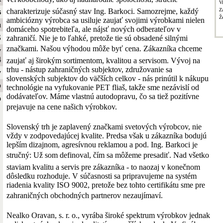
V
charakterizuje súčasný stav Ing. Barkoci. Samozrejme, každý
Z
s
Ž
ambiciózny výrobca sa usiluje zaujať svojimi výrobkami nielen
a
domáceho spotrebiteľa, ale nájsť nových odberateľov v
S
zahraničí. Nie je to ľahké, pretože tie sú obsadené silnými
značkami. Našou výhodou môže byť cena. Zákazníka chceme
y
4
zaujať aj širokým sortimentom, kvalitou a servisom. Vývoj na
trhu - nástup zahraničných subjektov, združovanie sa
y
slovenských subjektov do väčších celkov - nás prinútil k nákupu
b
technológie na vyfukovanie PET fliaš, takže sme nezávislí od
dodávateľov. Máme vlastnú autodopravu, čo sa tiež pozitívne
o
prejavuje na cene našich výrobkov.
Slovenský trh je zaplavený značkami svetových výrobcov, nie
vždy v zodpovedajúcej kvalite. Predsa však u zákazníka bodujú
lepším dizajnom, agresívnou reklamou a pod. Ing. Barkoci je
stručný: Už som definoval, čím sa môžeme presadiť. Nad všetko
staviam kvalitu a servis pre zákazníka - to naozaj v konečnom
dôsledku rozhoduje. V súčasnosti sa pripravujeme na systém
riadenia kvality ISO 9002, pretože bez tohto certifikátu sme pre
zahraničných obchodných partnerov nezaujímaví.
Nealko Oravan, s. r. o., vyrába široké spektrum výrobkov jednak