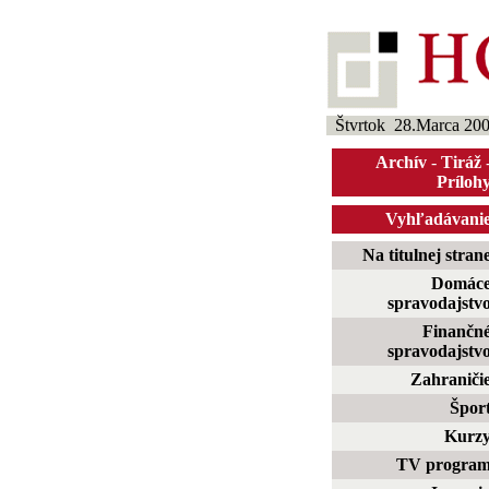
Štvrtok 28.Marca 20
Archív
-
Tiráž
Príloh
Vyhľadávani
Na titulnej stran
Domác
spravodajstv
Finančn
spravodajstv
Zahraniči
Špor
Kurz
TV progra