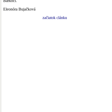
Barkoci.
Eleonóra Bujačková
začiatok clánku