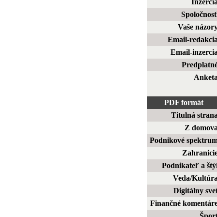
Inzerci
Spoločnos
Vaše názor
Email-redakci
Email-inzerci
Predplatn
Anket
PDF formát
Titulná stran
Z domov
Podnikové spektru
Zahranici
Podnikateľ a štý
Veda/Kultúr
Digitálny sve
Finančné komentár
Špor