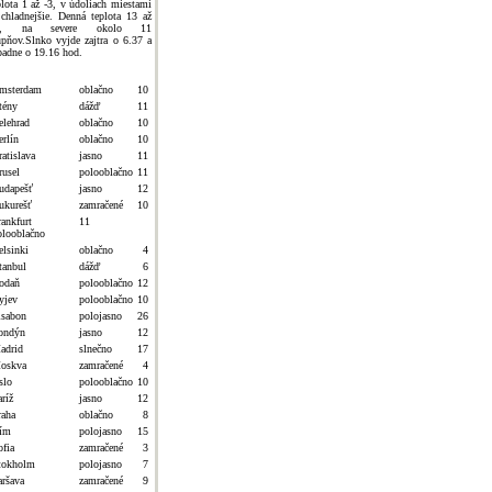
plota 1 až -3, v údoliach miestami
 chladnejšie. Denná teplota 13 až
7, na severe okolo 11
upňov.Slnko vyjde zajtra o 6.37 a
padne o 19.16 hod.
msterdam
oblačno
10
tény
dážď
11
elehrad
oblačno
10
erlín
oblačno
10
atislava
jasno
11
rusel
polooblačno
11
udapešť
jasno
12
ukurešť
zamračené
10
rankfurt
11
olooblačno
elsinki
oblačno
4
tanbul
dážď
6
odaň
polooblačno
12
yjev
polooblačno
10
isabon
polojasno
26
ondýn
jasno
12
adrid
slnečno
17
oskva
zamračené
4
slo
polooblačno
10
ríž
jasno
12
raha
oblačno
8
ím
polojasno
15
ofia
zamračené
3
tokholm
polojasno
7
aršava
zamračené
9