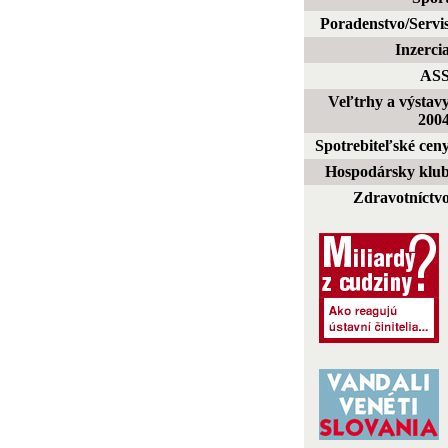
Poradenstvo/Servi
Inzerci
AS
Veľtrhy a výstav
200
Spotrebiteľské cen
Hospodársky klu
Zdravotníctv