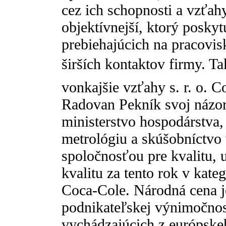
cez ich schopnosti a vzťahy
objektívnejší, ktorý posky
prebiehajúcich na pracovisk
širších kontaktov firmy. Ta
vonkajšie vzťahy s. r. o. 
Radovan Pekník svoj názor
ministerstvo hospodárstva,
metrológiu a skúšobníctvo
spoločnosťou pre kvalitu, 
kvalitu za tento rok v kate
Coca-Cole. Národná cena j
podnikateľskej výnimočnost
vychádzajúcich z európske