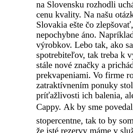
na Slovensku rozhodli uch
cenu kvality. Na našu otá
Slovakia ešte čo zlepšovať
nepochybne áno. Napríklad 
výrobkov. Lebo tak, ako sa
spotrebiteľov, tak treba k
stále nové značky a prichá
prekvapeniami. Vo firme r
zatraktívnením ponuky sto
príťažlivosti ich balenia, a
Cappy. Ak by sme povedali
stopercentne, tak to by so
že isté rezervy máme v slu