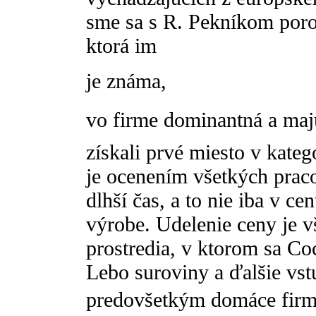
sme sa s R. Pekníkom poroz
ktorá im
je známa,
vo firme dominantná a majú
získali prvé miesto v kate
je ocenením všetkých praco
dlhší čas, a to nie iba v ce
výrobe. Udelenie ceny je v
prostredia, v ktorom sa C
Lebo suroviny a ďalšie vs
predovšetkým domáce firmy