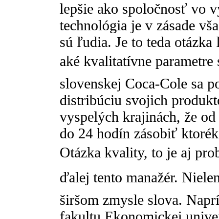
lepšie ako spoločnosť vo v
technológia je v zásade vša
sú ľudia. Je to teda otázka
aké kvalitatívne parametre 
slovenskej Coca-Cole sa p
distribúciu svojich produkto
vyspelých krajinách, že od
do 24 hodín zásobiť ktoré
Otázka kvality, to je aj pr
ďalej tento manažér. Niel
širšom zmysle slova. Napr
fakultu Ekonomickej univer