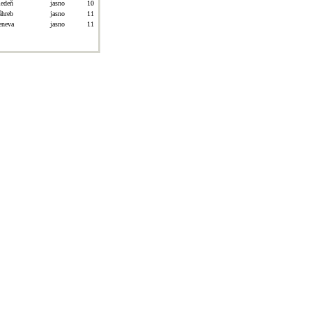
iedeň
jasno
10
áhreb
jasno
11
eneva
jasno
11