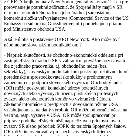
z CEFTA krajín nemá v New Yorku generálny konzulát. Len pre
porovnanie je potrebné zdôrazniť, že Spojené štáty majú v SR
okrem ekonomického radcu a jeho úradu aj samostatnú
komerčnú zložku veľvyslanectva (Commercial Service of the US
Embassy so sídlom na Grosslingovej ul.) podliehajúcu priamo
pod Ministerstvo obchodu USA.
Aká je úloha a postavenie OBEO New York. Ako môže byť
nápomocné slovenským podnikateľom ?
- Napriek skutočnosti, že obchodno-ekonomické oddelenia pri
zastupiteľských úradoch SR v zahraniční prevážne pozostávajú
iba z jediného pracovníka, t.j. obchodného radcu (bez
sekretárky), slovenským podnikateľom poskytujú relatívne dobré
poradenské a sprostredkovateľské služby s prednostným
zameraním na podporu slovenského vývozu. Obchodný radca
(OR) môže poskytnúť kontaktné adresy potenciálnych
dovozných alebo vývoznych firiem, príslušných profesných
zväzov alebo obchodných komôr vo vybraných štátoch,
základné informácie o predpisoch a dovoznom režime USA
vzťahujúcom sa na daný výrobok. OR môže odporúčiť účasť na
veľtrhu, resp. výstave v USA. OR môže spolupracovať pri
príprave podnikateľských misií napr. rôznych priemyselných
zväzov SR alebo pobočiek SOPK do teritória Spojených štátov.
OR môže intervenovať v prospech slovenských firiem v