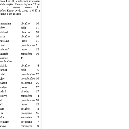
plota 1 až -3, v údoliach miestami
 chladnejšie. Denná teplota 13 až
7, na severe okolo 11
upňov.Slnko vyjde zajtra o 6.37 a
padne o 19.16 hod.
msterdam
oblačno
10
tény
dážď
11
elehrad
oblačno
10
erlín
oblačno
10
atislava
jasno
11
rusel
polooblačno
11
udapešť
jasno
12
ukurešť
zamračené
10
rankfurt
11
olooblačno
elsinki
oblačno
4
tanbul
dážď
6
odaň
polooblačno
12
yjev
polooblačno
10
isabon
polojasno
26
ondýn
jasno
12
adrid
slnečno
17
oskva
zamračené
4
slo
polooblačno
10
ríž
jasno
12
raha
oblačno
8
ím
polojasno
15
ofia
zamračené
3
tokholm
polojasno
7
aršava
zamračené
9