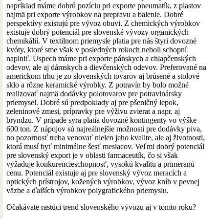
napríklad máme dobrú pozíciu pri exporte pneumatík, z plastov
najmä pri exporte výrobkov na prepravu a balenie. Dobré
perspektívy existujú pre vývoz obuvi. Z chemických výrobkov
existuje dobrý potenciál pre slovenské vývozy organických
chemikálií. V textilnom priemysle platia pre nás štyri dovozné
kvóty, ktoré sme však v posledných rokoch neboli schopní
naplniť. Úspech máme pri exporte pánskych a chlapčenských
odevov, ale aj dámskych a dievčenských odevov. Preferované na
americkom trhu je zo slovenských tovarov aj brúsené a stolové
sklo a rôzne keramické výrobky. Z potravín by bolo možné
realizovať najmä dodávky polotovarov pre potravinársky
priemysel. Dobré sú predpoklady aj pre pšeničný lepok,
zeleninové zmesi, prípravky pre výživu zvierat a napr. aj
bryndzu. V prípade syra platia dovozné kontingenty vo výške
600 ton. Z nápojov sú najreálnejšie možnosti pre dodávky piva,
no pozornosť treba venovať nielen jeho kvalite, ale aj životnosti,
ktorá musí byť minimálne šesť mesiacov. Veľmi dobrý potenciál
pre slovenský export je v oblasti farmaceutík, čo si však
vyžaduje konkurencieschopnosť, vysokú kvalitu a primeranú
cenu. Potenciál existuje aj pre slovenský vývoz meracích a
optických prístrojov, kožených výrobkov, vývoz kníh v pevnej
väzbe a ďalších výrobkov polygrafického priemyslu.
Očakávate rastúci trend slovenského vývozu aj v tomto roku?