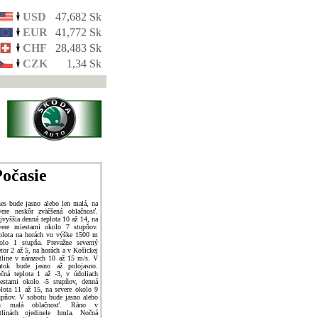
USD
47,682 Sk
EUR
41,772 Sk
CHF
28,483 Sk
CZK
1,34 Sk
očasie
es bude jasno alebo len malá, na
vere neskôr zväčšená oblačnosť.
jvyššia denná teplota 10 až 14, na
vere miestami okolo 7 stupňov.
plota na horách vo výške 1500 m
olo 1 stupňa. Prevažne severný
etor 2 až 5, na horách a v Košickej
tline v nárazoch 10 až 15 m/s. V
atok bude jasno až polojasno.
čná teplota 1 až -3, v údoliach
estami okolo -5 stupňov, denná
plota 11 až 15, na severe okolo 9
upňov. V sobotu bude jasno alebo
en malá oblačnosť. Ráno v
tlinách ojedinele hmla. Nočná