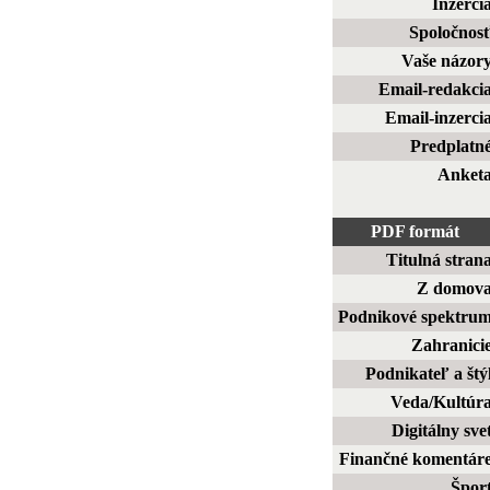
Inzerci
Spoločnos
Vaše názor
Email-redakci
Email-inzerci
Predplatn
Anket
PDF formát
Titulná stran
Z domov
Podnikové spektru
Zahranici
Podnikateľ a štý
Veda/Kultúr
Digitálny sve
Finančné komentár
Špor