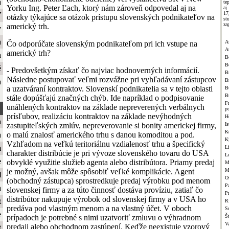
a
te
Yorku Ing. Peter Ľach, ktorý nám zároveň odpovedal aj na
aj
1
ť
otázky týkajúce sa otázok prístupu slovenských podnikateľov na
st
za
americký trh.
y
a
A
Čo odporúčate slovenským podnikateľom pri ich vstupe na
A
americký trh?
a
B
B
é
- Predovšetkým získať čo najviac hodnoverných informácií.
Br
Následne postupovať veľmi rozvážne pri vyhľadávaní zástupcov
B
a
a uzatváraní kontraktov. Slovenskí podnikatelia sa v tejto oblasti
B
B
stále dopúšťajú značných chýb. Ide napríklad o podpisovanie
F
unáhlených kontraktov na základe nepreverených verbálnych
p
prísľubov, realizáciu kontraktov na základe nevýhodných
H
a
zastupiteľských zmlúv, nepreverovanie si bonity americkej firmy,
Is
K
o malú znalosť amerického trhu s danou komoditou a pod.
a
K
Vzhľadom na veľkú teritoriálnu vzdialenosť trhu a špecifický
m
L
charakter distribúcie je pri vývoze slovenského tovaru do USA
L
e
obvyklé využitie služieb agenta alebo distribútora. Priamy predaj
M
je možný, avšak môže spôsobiť veľké komplikácie. Agent
M
l
O
(obchodný zástupca) sprostredkuje predaj výrobku pod menom
Pa
a
slovenskej firmy a za túto činnosť dostáva províziu, zatiaľ čo
P
distribútor nakupuje výrobok od slovenskej firmy a v USA ho
t
R
predáva pod vlastným menom a na vlastný účet. V oboch
S
e
prípadoch je potrebné s nimi uzatvoriť zmluvu o výhradnom
Š
V
predaji alebo obchodnom zastúpení. Keďže neexistuje vzorový
t