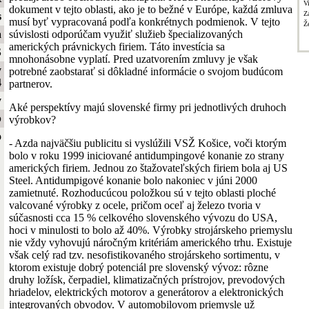
V
dokument v tejto oblasti, ako je to bežné v Európe, každá zmluva
Z
s
musí byť vypracovaná podľa konkrétnych podmienok. V tejto
Ž
súvislosti odporúčam využiť služieb špecializovaných
a
amerických právnickych firiem. Táto investícia sa
S
mnohonásobne vyplatí. Pred uzatvorením zmluvy je však
y
potrebné zaobstarať si dôkladné informácie o svojom budúcom
4
partnerov.
y
Aké perspektívy majú slovenské firmy pri jednotlivých druhoch
b
výrobkov?
o
- Azda najväčšiu publicitu si vyslúžili VSŽ Košice, voči ktorým
bolo v roku 1999 iniciované antidumpingové konanie zo strany
amerických firiem. Jednou zo štažovateľských firiem bola aj US
Steel. Antidumpigové konanie bolo nakoniec v júni 2000
zamietnuté. Rozhoducúcou položkou sú v tejto oblasti ploché
valcované výrobky z ocele, pričom oceľ aj železo tvoria v
súčasnosti cca 15 % celkového slovenského vývozu do USA,
hoci v minulosti to bolo až 40%. Výrobky strojárskeho priemyslu
nie vždy vyhovujú náročným kritériám amerického trhu. Existuje
však celý rad tzv. nesofistikovaného strojárskeho sortimentu, v
ktorom existuje dobrý potenciál pre slovenský vývoz: rôzne
druhy ložísk, čerpadiel, klimatizačných prístrojov, prevodových
hriadelov, elektrických motorov a generátorov a elektronických
integrovaných obvodov. V automobilovom priemysle už