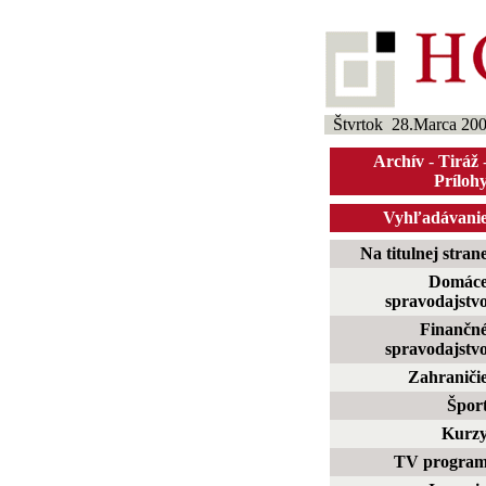
Štvrtok 28.Marca 20
Archív
-
Tiráž
Príloh
Vyhľadávani
Na titulnej stran
Domác
spravodajstv
Finančn
spravodajstv
Zahraniči
Špor
Kurz
TV progra