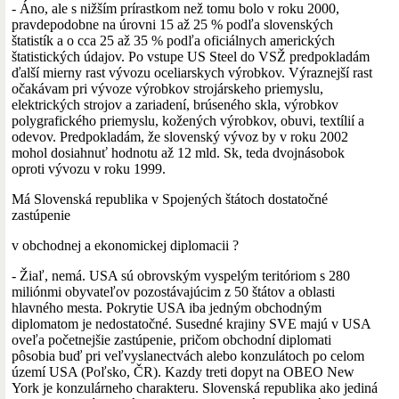
- Áno, ale s nižším prírastkom než tomu bolo v roku 2000,
pravdepodobne na úrovni 15 až 25 % podľa slovenských
štatistík a o cca 25 až 35 % podľa oficiálnych amerických
štatistických údajov. Po vstupe US Steel do VSŽ predpokladám
ďalší mierny rast vývozu oceliarskych výrobkov. Výraznejší rast
očakávam pri vývoze výrobkov strojárskeho priemyslu,
elektrických strojov a zariadení, brúseného skla, výrobkov
polygrafického priemyslu, kožených výrobkov, obuvi, textílií a
odevov. Predpokladám, že slovenský vývoz by v roku 2002
mohol dosiahnuť hodnotu až 12 mld. Sk, teda dvojnásobok
oproti vývozu v roku 1999.
Má Slovenská republika v Spojených štátoch dostatočné
zastúpenie
v obchodnej a ekonomickej diplomacii ?
- Žiaľ, nemá. USA sú obrovským vyspelým teritóriom s 280
miliónmi obyvateľov pozostávajúcim z 50 štátov a oblasti
hlavného mesta. Pokrytie USA iba jedným obchodným
diplomatom je nedostatočné. Susedné krajiny SVE majú v USA
oveľa početnejšie zastúpenie, pričom obchodní diplomati
pôsobia buď pri veľvyslanectvách alebo konzulátoch po celom
území USA (Poľsko, ČR). Kazdy treti dopyt na OBEO New
York je konzulárneho charakteru. Slovenská republika ako jediná