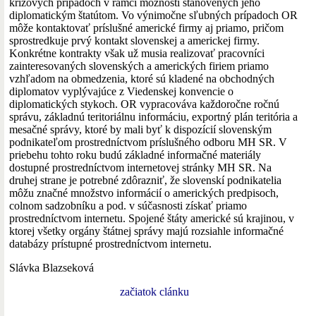
krízových prípadoch v rámci možností stanovených jeho
diplomatickým štatútom. Vo výnimočne sľubných prípadoch OR
môže kontaktovať príslušné americké firmy aj priamo, pričom
sprostredkuje prvý kontakt slovenskej a americkej firmy.
Konkrétne kontrakty však už musia realizovať pracovníci
zainteresovaných slovenských a amerických firiem priamo
vzhľadom na obmedzenia, ktoré sú kladené na obchodných
diplomatov vyplývajúce z Viedenskej konvencie o
diplomatických stykoch. OR vypracováva každoročne ročnú
správu, základnú teritoriálnu informáciu, exportný plán teritória a
mesačné správy, ktoré by mali byť k dispozícií slovenským
podnikateľom prostredníctvom príslušného odboru MH SR. V
priebehu tohto roku budú základné informačné materiály
dostupné prostredníctvom internetovej stránky MH SR. Na
druhej strane je potrebné zdôrazniť, že slovenskí podnikatelia
môžu značné množstvo informácií o amerických predpisoch,
colnom sadzobníku a pod. v súčasnosti získať priamo
prostredníctvom internetu. Spojené štáty americké sú krajinou, v
ktorej všetky orgány štátnej správy majú rozsiahle informačné
databázy prístupné prostredníctvom internetu.
Slávka Blazseková
začiatok clánku