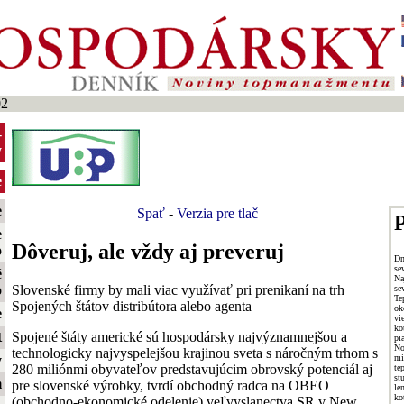
02
-
y
e
e
Spať
-
Verzia pre tlač
P
e
Dôveruj, ale vždy aj preveruj
o
Dn
se
é
Na
Slovenské firmy by mali viac využívať pri prenikaní na trh
o
se
Te
Spojených štátov distribútora alebo agenta
ok
e
vi
ko
Spojené štáty americké sú hospodársky najvýznamnejšou a
t
pi
No
technologicky najvyspelejšou krajinou sveta s náročným trhom s
mi
y
280 miliónmi obyvateľov predstavujúcim obrovský potenciál aj
te
st
m
pre slovenské výrobky, tvrdí obchodný radca na OBEO
l
ko
(obchodno-ekonomické odelenie) veľvyslanectva SR v New