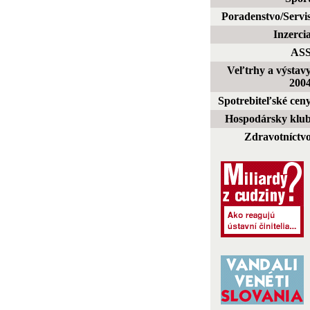
Poradenstvo/Servi
Inzerci
AS
Veľtrhy a výstav
200
Spotrebiteľské cen
Hospodársky klu
Zdravotníctv