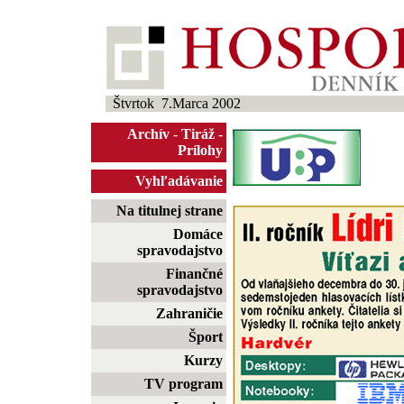
Štvrtok 7.Marca 2002
Archív
-
Tiráž
-
Prílohy
Vyhľadávanie
Na titulnej strane
Domáce
spravodajstvo
Finančné
spravodajstvo
Zahraničie
Šport
Kurzy
TV program