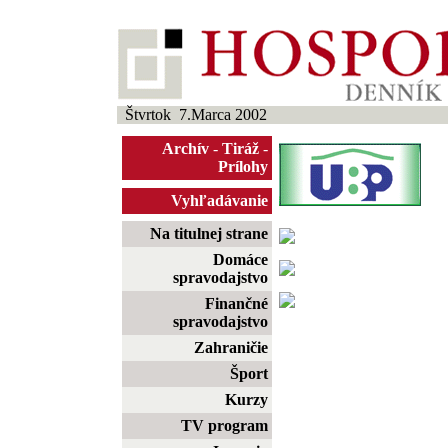
Štvrtok 7.Marca 2002
Archív
-
Tiráž
-
Prílohy
Vyhľadávanie
Na titulnej strane
Domáce
spravodajstvo
Finančné
spravodajstvo
Zahraničie
Šport
Kurzy
TV program