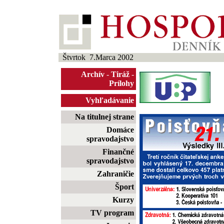
Štvrtok 7.Marca 2002
Archív
-
Tiráž
-
Prílohy
Vyhľadávanie
Na titulnej strane
Domáce
spravodajstvo
Finančné
spravodajstvo
Zahraničie
Šport
Kurzy
TV program