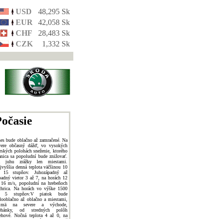
USD
48,295 Sk
EUR
42,058 Sk
CHF
28,483 Sk
CZK
1,332 Sk
očasie
es bude oblačno až zamračené. Na
vere občasný dážď, vo vysokých
rských polohách sneženie, ktorého
anica sa popoludní bude znižovať.
 juhu zrážky len miestami.
jvyššia denná teplota väčšinou 10
 15 stupňov. Juhozápadný až
padný vietor 3 až 7, na horách 12
 16 m/s, popoludní na hrebeňoch
chrica. Na horách vo výške 1500
 5 stupňov.V piatok bude
looblačno až oblačno a miestami,
ajmä na severe a východe,
ehánky, od stredných polôh
ehové. Nočná teplota 4 až 0, na