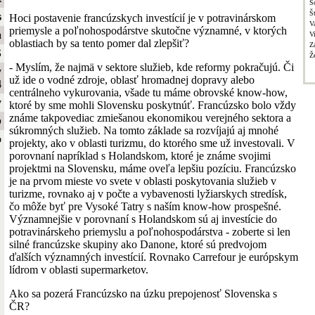
S
Š
s
Hoci postavenie francúzskych investícií je v potravinárskom
V
priemysle a poľnohospodárstve skutočne významné, v ktorých
a
V
oblastiach by sa tento pomer dal zlepšiť?
Z
S
Ž
- Myslím, že najmä v sektore služieb, kde reformy pokračujú. Či
y
už ide o vodné zdroje, oblasť hromadnej dopravy alebo
4
centrálneho vykurovania, všade tu máme obrovské know-how,
y
ktoré by sme mohli Slovensku poskytnúť. Francúzsko bolo vždy
známe takpovediac zmiešanou ekonomikou verejného sektora a
b
súkromných služieb. Na tomto základe sa rozvíjajú aj mnohé
o
projekty, ako v oblasti turizmu, do ktorého sme už investovali. V
porovnaní napríklad s Holandskom, ktoré je známe svojimi
projektmi na Slovensku, máme oveľa lepšiu pozíciu. Francúzsko
je na prvom mieste vo svete v oblasti poskytovania služieb v
turizme, rovnako aj v počte a vybavenosti lyžiarskych stredísk,
čo môže byť pre Vysoké Tatry s naším know-how prospešné.
Významnejšie v porovnaní s Holandskom sú aj investície do
potravinárskeho priemyslu a poľnohospodárstva - zoberte si len
silné francúzske skupiny ako Danone, ktoré sú predvojom
ďalších významných investícií. Rovnako Carrefour je európskym
lídrom v oblasti supermarketov.
Ako sa pozerá Francúzsko na úzku prepojenosť Slovenska s
ČR?