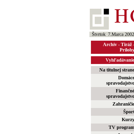
Štvrtok 7.Marca 200
Archív
-
Tiráž
Príloh
Vyhľadávani
Na titulnej stran
Domác
spravodajstv
Finančn
spravodajstv
Zahraniči
Špor
Kurz
TV progra