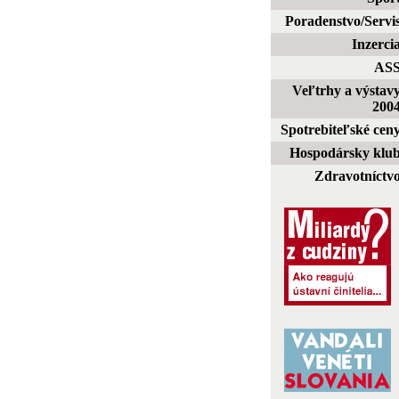
Poradenstvo/Servi
Inzerci
AS
Veľtrhy a výstav
200
Spotrebiteľské cen
Hospodársky klu
Zdravotníctv