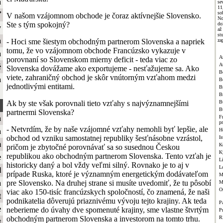
a
se
11
so
ť
V našom vzájomnom obchode je čoraz aktívnejšie Slovensko.
No
Ste s tým spokojný?
do
y
a
st
a
- Hoci sme šiestym obchodným partnerom Slovenska a napriek
za
tomu, že vo vzájomnom obchode Francúzsko vykazuje v
a
A
porovnaní so Slovenskom mierny deficit - teda viac zo
A
é
Slovenska dovážame ako exportujeme - nesťažujeme sa. Ako
B
viete, zahraničný obchod je skôr vnútorným vzťahom medzi
a
B
jednotlivými entitami.
Br
B
Ak by ste však porovnali tieto vzťahy s najvýznamnejšími
B
B
partnermi Slovenska?
F
a
p
- Netvrdím, že by naše vzájomné vzťahy nemohli byť lepšie, ale
H
a
obchod od vzniku samostatnej republiky šesťnásobne vzrástol,
Is
m
K
pričom je zbytočné porovnávať sa so susednou Českou
K
republikou ako obchodným partnerom Slovenska. Tento vzťah je
e
L
historicky daný a bol vždy veľmi silný. Rovnako je to aj v
L
l
prípade Ruska, ktoré je významným energetickým dodávateľom
M
pre Slovensko. Na druhej strane si musíte uvedomiť, že tu pôsobí
a
M
O
viac ako 150-tisíc francúzskych spoločností, čo znamená, že naši
t
podnikatelia dôverujú priaznivému vývoju tejto krajiny. Ak teda
Pa
e
neberieme do úvahy dve spomenuté krajiny, sme vlastne štvrtým
P
obchodným partnerom Slovenska a investorom na tomto trhu.
R
t