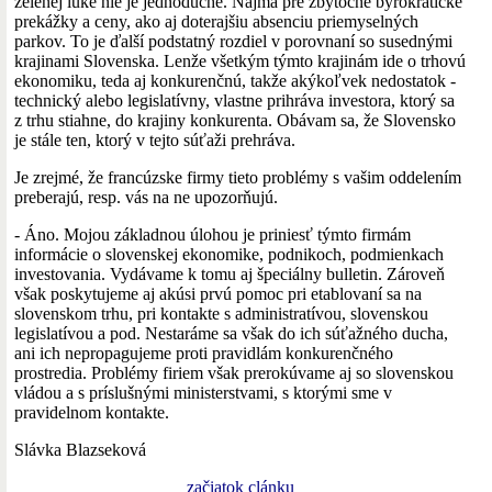
zelenej lúke nie je jednoduché. Najmä pre zbytočné byrokratické
prekážky a ceny, ako aj doterajšiu absenciu priemyselných
parkov. To je ďalší podstatný rozdiel v porovnaní so susednými
krajinami Slovenska. Lenže všetkým týmto krajinám ide o trhovú
ekonomiku, teda aj konkurenčnú, takže akýkoľvek nedostatok -
technický alebo legislatívny, vlastne prihráva investora, ktorý sa
z trhu stiahne, do krajiny konkurenta. Obávam sa, že Slovensko
je stále ten, ktorý v tejto súťaži prehráva.
Je zrejmé, že francúzske firmy tieto problémy s vašim oddelením
preberajú, resp. vás na ne upozorňujú.
- Áno. Mojou základnou úlohou je priniesť týmto firmám
informácie o slovenskej ekonomike, podnikoch, podmienkach
investovania. Vydávame k tomu aj špeciálny bulletin. Zároveň
však poskytujeme aj akúsi prvú pomoc pri etablovaní sa na
slovenskom trhu, pri kontakte s administratívou, slovenskou
legislatívou a pod. Nestaráme sa však do ich súťažného ducha,
ani ich nepropagujeme proti pravidlám konkurenčného
prostredia. Problémy firiem však prerokúvame aj so slovenskou
vládou a s príslušnými ministerstvami, s ktorými sme v
pravidelnom kontakte.
Slávka Blazseková
začiatok clánku