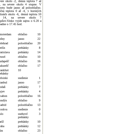
vere okolo -2, denná teplota 7 až
, na severe okolo 4 stupne. V
botu bude jasno až polooblačno.
čná teplota 0 až -4, v horských
linách okolo -6, denná teplota 10
ž 14, na severe okolo 7
upňov.Slnko vyjde zajtra o 6.20 a
padne o 17.45 hod.
msterdam
oblačno
10
tény
jasno
22
elehrad
polooblačno
20
erlín
prehánky
8
atislava
prehánky
14
rusel
oblačno
10
udapešť
oblačno
16
ukurešť
oblačno
17
rankfurt
10
rehánky
elsinki
sneženie
1
tanbul
jasno
17
odaň
prehánky
7
yjev
prehánky
4
isabon
polooblačno
16
ondýn
oblačno
9
adrid
polooblačno
13
oskva
sneženie
0
slo
snehové
3
prehánky
ríž
prehánky
10
raha
prehánky
12
ím
oblačno
23