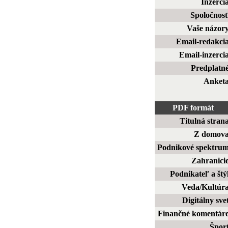
Inzerci
Spoločnos
Vaše názor
Email-redakci
Email-inzerci
Predplatn
Anket
PDF formát
Titulná stran
Z domov
Podnikové spektru
Zahranici
Podnikateľ a štý
Veda/Kultúr
Digitálny sve
Finančné komentár
Špor