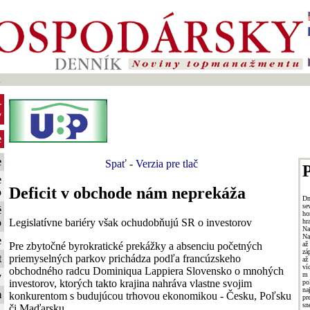
2
-
y
e
e
Spať
-
Verzia pre tlač
P
e
Deficit v obchode nám neprekáža
o
Dn
se
é
ho
Legislatívne bariéry však ochudobňujú SR o investorov
o
hr
Na
Na
e
Pre zbytočné byrokratické prekážky a absenciu početných
až
zá
priemyselných parkov prichádza podľa francúzskeho
t
až
ví
obchodného radcu Dominiqua Lappiera Slovensko o mnohých
m
y
investorov, ktorých takto krajina nahráva vlastne svojim
po
n
m
konkurentom s budujúcou trhovou ekonomikou - Česku, Poľsku
pr
sn
či Maďarsku.