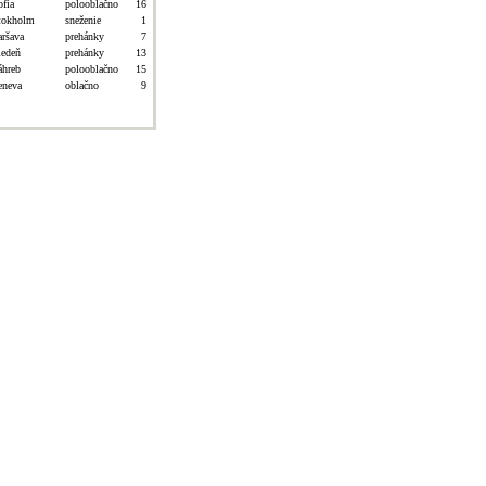
ofia
polooblačno
16
tokholm
sneženie
1
aršava
prehánky
7
iedeň
prehánky
13
áhreb
polooblačno
15
eneva
oblačno
9