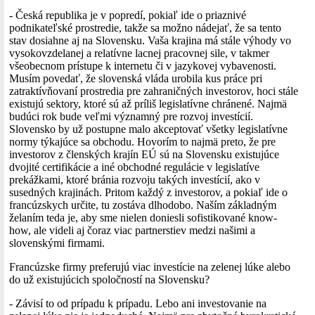
- Česká republika je v popredí, pokiaľ ide o priaznivé
podnikateľské prostredie, takže sa možno nádejať, že sa tento
stav dosiahne aj na Slovensku. Vaša krajina má stále výhody vo
vysokovzdelanej a relatívne lacnej pracovnej sile, v takmer
všeobecnom prístupe k internetu či v jazykovej vybavenosti.
Musím povedať, že slovenská vláda urobila kus práce pri
zatraktívňovaní prostredia pre zahraničných investorov, hoci stále
existujú sektory, ktoré sú až príliš legislatívne chránené. Najmä
budúci rok bude veľmi významný pre rozvoj investícií.
Slovensko by už postupne malo akceptovať všetky legislatívne
normy týkajúce sa obchodu. Hovorím to najmä preto, že pre
investorov z členských krajín EÚ sú na Slovensku existujúce
dvojité certifikácie a iné obchodné regulácie v legislatíve
prekážkami, ktoré bránia rozvoju takých investícií, ako v
susedných krajinách. Pritom každý z investorov, a pokiaľ ide o
francúzskych určite, tu zostáva dlhodobo. Naším základným
želaním teda je, aby sme nielen doniesli sofistikované know-
how, ale videli aj čoraz viac partnerstiev medzi našimi a
slovenskými firmami.
Francúzske firmy preferujú viac investície na zelenej lúke alebo
do už existujúcich spoločností na Slovensku?
- Závisí to od prípadu k prípadu. Lebo ani investovanie na