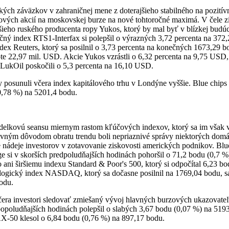
kých záväzkov v zahraničnej mene z doterajšieho stabilného na pozitív
ových akcií na moskovskej burze na nové tohtoročné maximá. V čele zis
šieho ruského producenta ropy Yukos, ktorý by mal byť v blízkej budúc
ný index RTS1-Interfax si polepšil o výrazných 3,72 percenta na 372,
ndex Reuters, ktorý sa posilnil o 3,73 percenta na konečných 1673,29 b
ote 22,97 mil. USD. Akcie Yukos vzrástli o 6,32 percenta na 9,75 USD
LukOil poskočili o 5,3 percenta na 16,10 USD.
y posunuli včera index kapitálového trhu v Londýne vyššie. Blue chip
(0,78 %) na 5201,4 bodu.
ondelkovú seansu miernym rastom kľúčových indexov, ktorý sa im však 
avným dôvodom obratu trendu boli nepriaznivé správy niektorých domác
e nádeje investorov v zotavovanie ziskovosti amerických podnikov. Bl
ge si v skorších predpoludňajších hodinách pohoršil o 71,2 bodu (0,7 
lo ani širšiemu indexu Standard & Poor's 500, ktorý si odpočítal 6,23 b
ogický index NASDAQ, ktorý sa dočasne posilnil na 1769,04 bodu, sa
odu.
čera investori sledovať zmiešaný vývoj hlavných burzových ukazovateľ
opoludňajších hodinách polepšil o slabých 3,67 bodu (0,07 %) na 519
50 klesol o 6,84 bodu (0,76 %) na 897,17 bodu.