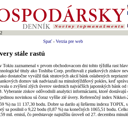
02
Spať
-
Verzia pre web
ery stále rastú
v Tokiu zaznamenal v prvom obchodovacom dni tohto týždňa rast hla
hnologické tituly ako Toshiba Corp. profitovali z piatkových ziskov n
o dostatočne vyvážil tlak stratových akcií bánk oslabených nepriazniv
bankových domov tak nadviazali na minulotýždňový pokles, keď správ
movala o zvýšení zlých úverov siedmich najväčších japonských bánk od
. Vyberanie ziskov odôvodnili analytici informáciami, ktoré dostávajú
jedinou novinkou sú čoraz vyššie zlé úvery. Referenčný index Nikkei-2
59 %) na 11 137,30 bodu. Dobre sa darilo aj širšiemu indexu TOPIX,
 ktorý sa posilnil o 9,22 bodu (0,87 %) na konečných 1065,51 bodu. Ce
,59 mil. emisií, čo predstavuje najnižšiu úroveň od 27. decembra minul