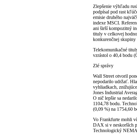
Zlepšenie výhľadu rus
podpísal pod rast kľúč
emisie druhého najväč
indexe MSCI. Referenč
ani širší kompozitný i
tituly v celkovej hodn
konkurenčnej skupiny 
Telekomunikačné titul
vzrástol o 40,4 bodu 
Zlé správy
Wall Street otvoril p
nepodarilo udržať. Hl
vyhliadkach, znižujúc
Jones Industrial Avera
O nič lepšie sa nedari
1104,78 bodu. Technol
(0,09 %) na 1754,60 b
Vo Frankfurte mohli v
DAX si v neskorších p
Technologický NEMAX-