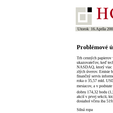
Utorok 16.Apríla 20
Problémové úv
Trh cenných papierov 
ukazovateľov, keď tec
NASDAQ, ktorý viac ak
zlých úverov. Emisie 
finančný servis infor
roka o 35,57 mld. USD
mesiacov, a v podstate 
dobru 174,32 bodu (1,
akcií v prvej sekcii,
dosiahol včera iba 519
Silná ropa