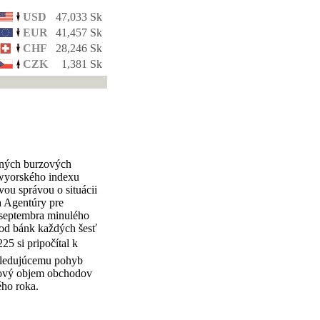
USD
47,033 Sk
EUR
41,457 Sk
CHF
28,246 Sk
CZK
1,381 Sk
vných burzových
ewyorského indexu
ou správou o situácii
a Agentúry pre
 septembra minulého
 od bánk každých šesť
25 si pripočítal k
 sledujúcemu pohyb
lkový objem obchodov
ého roka.