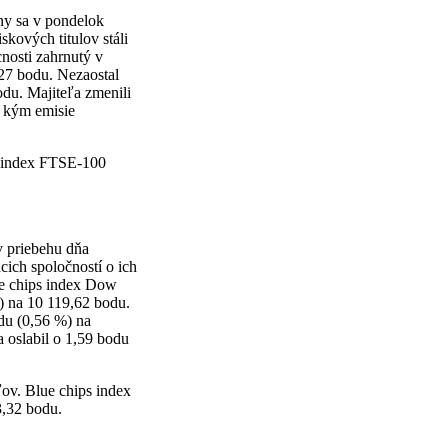
ny sa v pondelok
kových titulov stáli
nosti zahrnutý v
27 bodu. Nezaostal
odu. Majiteľa zmenili
, kým emisie
s index FTSE-100
v priebehu dňa
ich spoločností o ich
ue chips index Dow
%) na 10 119,62 bodu.
odu (0,56 %) na
 oslabil o 1,59 bodu
ov. Blue chips index
3,32 bodu.