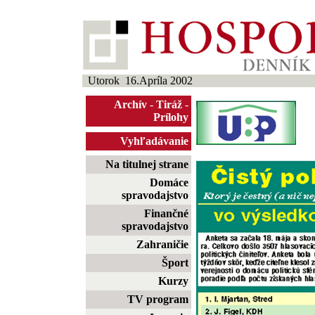
Utorok 16.Apríla 2002
Archív
-
Tiráž
-
Prílohy
Vyhľadávanie
Na titulnej strane
Domáce
spravodajstvo
Finančné
spravodajstvo
Zahraničie
Šport
Kurzy
TV program