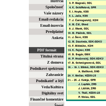
Inzercia
Spoločnosť
Vaše názory
Email-redakcia
Email-inzercia
Predplatné
Anketa
PDF formát
Titulná strana
Z domova
Podnikové spektrum
Zahranicie
Podnikateľ a štýl
Veda/Kultúra
Digitálny svet
Finančné komentáre
Šport