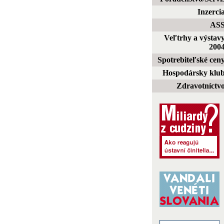
Inzerci
AS
Veľtrhy a výstav
200
Spotrebiteľské cen
Hospodársky klu
Zdravotníctv