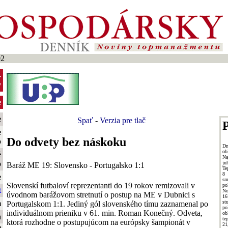
02
-
y
e
e
Spať
-
Verzia pre tlač
P
e
Do odvety bez náskoku
o
Dn
ob
é
Na
o
ju
Baráž ME 19: Slovensko - Portugalsko 1:1
Te
8 
e
sm
Slovenskí futbaloví reprezentanti do 19 rokov remizovali v
po
t
No
úvodnom barážovom stretnutí o postup na ME v Dubnici s
16
s
m
Portugalskom 1:1. Jediný gól slovenského tímu zaznamenal po
po
individuálnom prieniku v 61. min. Roman Konečný. Odveta,
ob
a
te
ktorá rozhodne o postupujúcom na európsky šampionát v
2