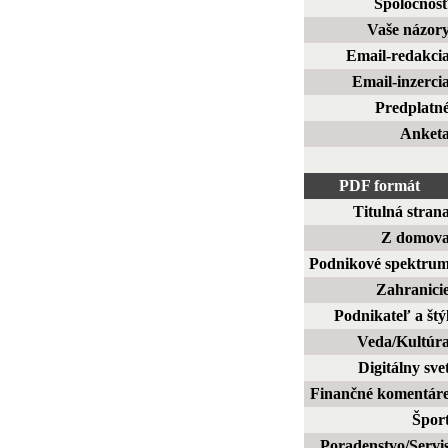
Spoločnos
Vaše názor
Email-redakci
Email-inzerci
Predplatn
Anket
PDF formát
Titulná stran
Z domov
Podnikové spektru
Zahranici
Podnikateľ a štý
Veda/Kultúr
Digitálny sve
Finančné komentár
Špor
Poradenstvo/Servi