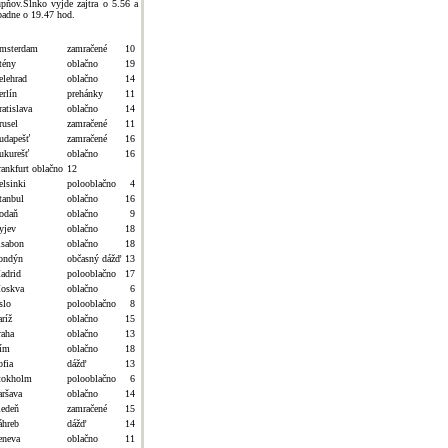
upňov.Slnko vyjde zajtra o 5.56 a
padne o 19.47 hod.
msterdam
zamračené
10
tény
oblačno
19
elehrad
oblačno
14
erlín
prehánky
11
atislava
oblačno
14
rusel
zamračené
11
udapešť
zamračené
16
ukurešť
oblačno
16
rankfurt oblačno
12
elsinki
polooblačno
4
tanbul
oblačno
16
odaň
oblačno
9
yjev
oblačno
18
isabon
oblačno
18
ondýn
občasný dážď
13
adrid
polooblačno
17
oskva
oblačno
6
slo
polooblačno
8
ríž
oblačno
15
raha
oblačno
13
ím
oblačno
18
ofia
dážď
13
tokholm
polooblačno
6
aršava
oblačno
14
iedeň
zamračené
15
áhreb
dážď
14
eneva
oblačno
11