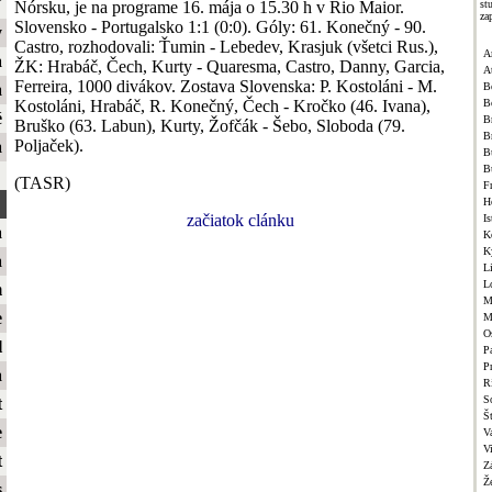
ť
Nórsku, je na programe 16. mája o 15.30 h v Rio Maior.
st
za
Slovensko - Portugalsko 1:1 (0:0). Góly: 61. Konečný - 90.
y
Castro, rozhodovali: Ťumin - Lebedev, Krasjuk (všetci Rus.),
A
a
ŽK: Hrabáč, Čech, Kurty - Quaresma, Castro, Danny, Garcia,
A
Ferreira, 1000 divákov. Zostava Slovenska: P. Kostoláni - M.
B
a
Kostoláni, Hrabáč, R. Konečný, Čech - Kročko (46. Ivana),
B
é
Br
Bruško (63. Labun), Kurty, Žofčák - Šebo, Sloboda (79.
B
Poljaček).
a
B
B
(TASR)
F
H
začiatok clánku
Is
a
K
K
a
L
L
m
M
e
M
O
l
Pa
P
a
R
S
t
Š
e
V
V
t
Z
Ž
s