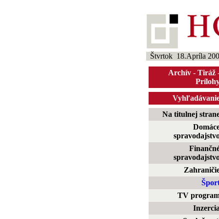
Štvrtok 18.Apríla 20
Archív
-
Tiráž
Príloh
Vyhľadávani
Na titulnej stran
Domác
spravodajstv
Finančn
spravodajstv
Zahraniči
Špor
TV progra
Inzerci