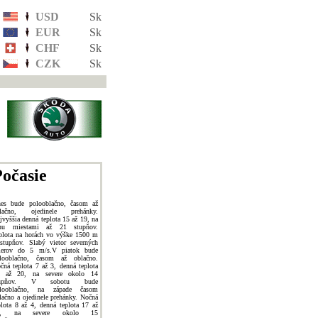
USD
Sk
EUR
Sk
CHF
Sk
CZK
Sk
očasie
es bude polooblačno, časom až
lačno, ojedinele prehánky.
jvyššia denná teplota 15 až 19, na
hu miestami až 21 stupňov.
plota na horách vo výške 1500 m
stupňov. Slabý vietor severných
erov do 5 m/s.V piatok bude
looblačno, časom až oblačno.
čná teplota 7 až 3, denná teplota
 až 20, na severe okolo 14
tupňov. V sobotu bude
looblačno, na západe časom
lačno a ojedinele prehánky. Nočná
plota 8 až 4, denná teplota 17 až
1, na severe okolo 15